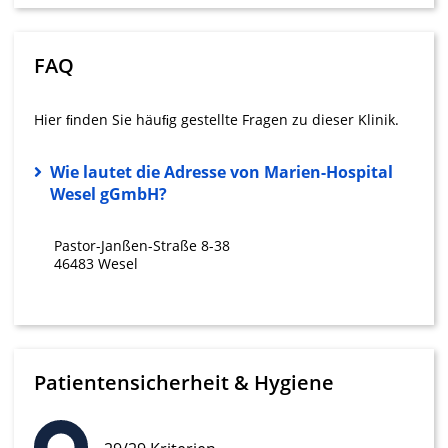
Verwendung von Profilen zur Auswahl
personalisierter Werbung
FAQ
Erstellung von Profilen zur Personalisierung
von Inhalten
Hier ﬁnden Sie häuﬁg gestellte Fragen zu dieser Klinik.
Verwendung von Profilen zur Auswahl
personalisierter Inhalte
Wie lautet die Adresse von Marien-Hospital
Wesel gGmbH?
Messung der Werbeleistung
Pastor-Janßen-Straße 8-38
Messung der Performance von Inhalten
46483 Wesel
Analyse von Zielgruppen durch Statistiken
oder Kombinationen von Daten aus
verschiedenen Quellen
Entwicklung und Verbesserung der
Patientensicherheit & Hygiene
Angebote
Verwendung reduzierter Daten zur Auswahl
von Inhalten