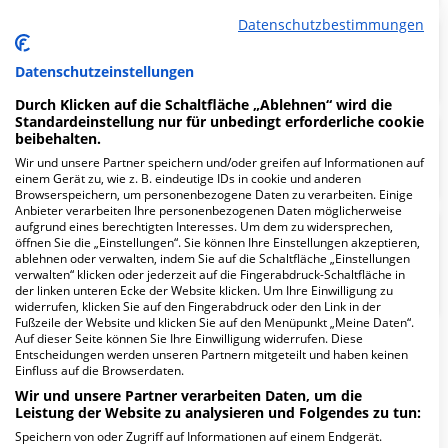
Datenschutzbestimmungen
Tagesklinik Altersmedizin
Datenschutzeinstellungen
Durch Klicken auf die Schaltfläche „Ablehnen“ wird die
Standardeinstellung nur für unbedingt erforderliche cookie
beibehalten.
Sozialpädiatrisches Zentrum
Wir und unsere Partner speichern und/oder greifen auf Informationen auf
einem Gerät zu, wie z. B. eindeutige IDs in cookie und anderen
Browserspeichern, um personenbezogene Daten zu verarbeiten. Einige
Anbieter verarbeiten Ihre personenbezogenen Daten möglicherweise
aufgrund eines berechtigten Interesses. Um dem zu widersprechen,
Radiologische Praxis Radiologie
öffnen Sie die „Einstellungen“. Sie können Ihre Einstellungen akzeptieren,
im Forum am Marien-Hospital
ablehnen oder verwalten, indem Sie auf die Schaltfläche „Einstellungen
verwalten“ klicken oder jederzeit auf die Fingerabdruck-Schaltfläche in
Wesel
der linken unteren Ecke der Website klicken. Um Ihre Einwilligung zu
widerrufen, klicken Sie auf den Fingerabdruck oder den Link in der
Fußzeile der Website und klicken Sie auf den Menüpunkt „Meine Daten“.
Auf dieser Seite können Sie Ihre Einwilligung widerrufen. Diese
Entscheidungen werden unseren Partnern mitgeteilt und haben keinen
Weitere
Fachabteilungen
14
Einfluss auf die Browserdaten.
Wir und unsere Partner verarbeiten Daten, um die
Mehr Informationen
Leistung der Website zu analysieren und Folgendes zu tun:
Speichern von oder Zugriff auf Informationen auf einem Endgerät.