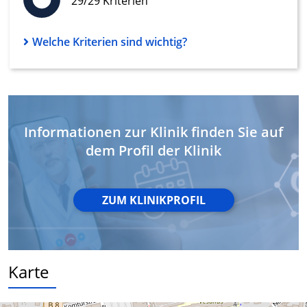
29/29 Kriterien
IAB-Besonderheiten:
Verwendung genauer Standortdaten
Welche Kriterien sind wichtig?
Geräte anhand von aktiv angeforderten
Informationen identifizieren
Nicht-IAB-Verarbeitungszwecke:
Notwendig
Informationen zur Klinik finden Sie auf
dem Profil der Klinik
Performance
Funktional
ZUM KLINIKPROFIL
Werbung
Karte