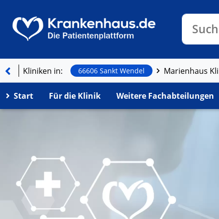
Klinike
Such
Kliniken in:
66606 Sankt Wendel
Start
Für die Klinik
Weitere Fachabteilungen