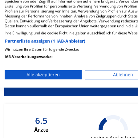
Mehr Informationen
Speichern von oder Zugriff auf Informationen auf einem Endgerät. Verwendu
Erstellung von Profilen für personalisierte Werbung. Verwendung von Profilen
Profilen zur Personalisierung von Inhalten. Verwendung von Profilen zur Ausw
Messung der Performance von Inhalten. Analyse von Zielgruppen durch Stati
Quellen. Entwicklung und Verbesserung der Angebote. Verwendung reduzierte
Besondere Merkmale
Daten können außerhalb der Europäischen Union weitergegeben und in die 
Ihre Einwilligung und die cookie Richtlinie gelten ausschließlich für diese Webs
Partnerliste anzeigen (1 IAB-Anbieter)
Wir nutzen Ihre Daten für folgende Zwecke:
IAB-Verarbeitungszwecke:
Berück
Speichern von oder Zugriff auf Informationen auf einem En
be
Alle akzeptieren
Ablehnen
Ernä
Verwendung reduzierter Daten zur Auswahl von Werbeanze
Erstellung von Profilen für personalisierte Werbung
Verwendung von Profilen zur Auswahl personalisierter We
Erstellung von Profilen zur Personalisierung von Inhalten
6.5
Ärzte
Verwendung von Profilen zur Auswahl personalisierter Inha
geringe Auslastung