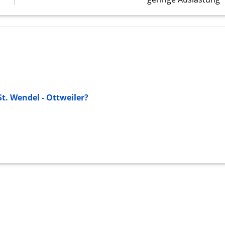
onen von Daten aus
t. Wendel - Ottweiler?
ifizieren