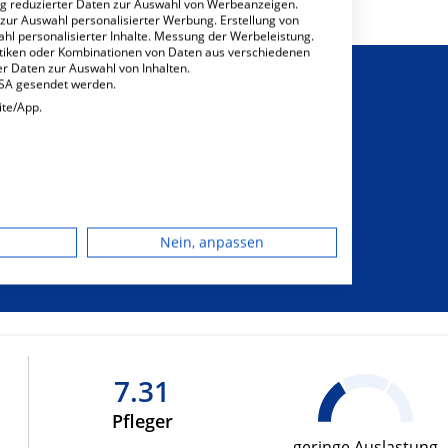
ng reduzierter Daten zur Auswahl von Werbeanzeigen.
 zur Auswahl personalisierter Werbung. Erstellung von
ahl personalisierter Inhalte. Messung der Werbeleistung.
stiken oder Kombinationen von Daten aus verschiedenen
r Daten zur Auswahl von Inhalten.
USA gesendet werden.
ite/App.
sichtigung von
dgerät
sonderem
Nein, anpassen
hrungsbedarf
igen
rbung
7.31
Pfleger
lte
geringe Auslastung