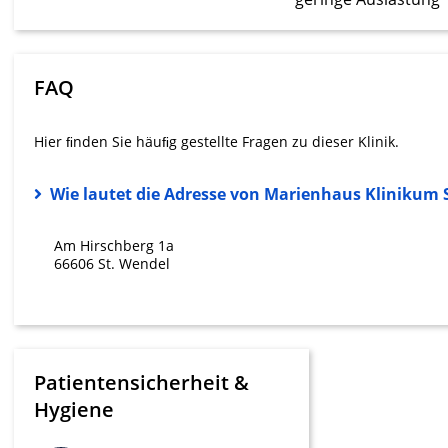
Messung der Werbeleistung
Messung der Performance von Inhalten
FAQ
Analyse von Zielgruppen durch Statistiken oder Kombinati
verschiedenen Quellen
Hier ﬁnden Sie häuﬁg gestellte Fragen zu dieser Klinik.
Entwicklung und Verbesserung der Angebote
Wie lautet die Adresse von Marienhaus Klinikum S
Verwendung reduzierter Daten zur Auswahl von Inhalten
IAB-Besonderheiten:
Am Hirschberg 1a
Verwendung genauer Standortdaten
66606 St. Wendel
Geräte anhand von aktiv angeforderten Informationen ident
Nicht-IAB-Verarbeitungszwecke:
Notwendig
Patientensicherheit &
Performance
Hygiene
Funktional