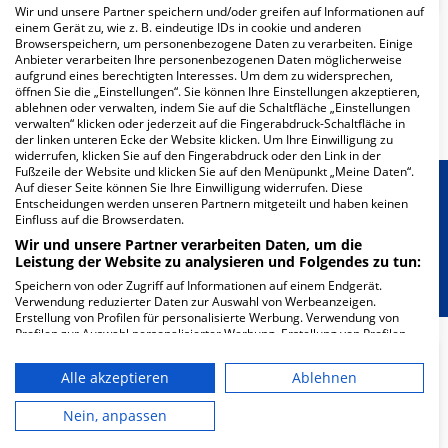
Wir und unsere Partner speichern und/oder greifen auf Informationen auf
einem Gerät zu, wie z. B. eindeutige IDs in cookie und anderen
Browserspeichern, um personenbezogene Daten zu verarbeiten. Einige
Anbieter verarbeiten Ihre personenbezogenen Daten möglicherweise
Weitere
Fachabteilungen
37
aufgrund eines berechtigten Interesses. Um dem zu widersprechen,
öffnen Sie die „Einstellungen“. Sie können Ihre Einstellungen akzeptieren,
ablehnen oder verwalten, indem Sie auf die Schaltfläche „Einstellungen
Mehr Informationen
verwalten“ klicken oder jederzeit auf die Fingerabdruck-Schaltfläche in
der linken unteren Ecke der Website klicken. Um Ihre Einwilligung zu
widerrufen, klicken Sie auf den Fingerabdruck oder den Link in der
Fußzeile der Website und klicken Sie auf den Menüpunkt „Meine Daten“.
Auf dieser Seite können Sie Ihre Einwilligung widerrufen. Diese
Besondere Merkmale
Entscheidungen werden unseren Partnern mitgeteilt und haben keinen
Einfluss auf die Browserdaten.
Wir und unsere Partner verarbeiten Daten, um die
Berücksichtigung von besonderem
Leistung der Website zu analysieren und Folgendes zu tun:
Ernährungsbedarf
Speichern von oder Zugriff auf Informationen auf einem Endgerät.
Verwendung reduzierter Daten zur Auswahl von Werbeanzeigen.
Erstellung von Profilen für personalisierte Werbung. Verwendung von
Profilen zur Auswahl personalisierter Werbung. Erstellung von Profilen
zur Personalisierung von Inhalten. Verwendung von Profilen zur Auswahl
personalisierter Inhalte. Messung der Werbeleistung. Messung der
Alle akzeptieren
Ablehnen
Performance von Inhalten. Analyse von Zielgruppen durch Statistiken
27.79
oder Kombinationen von Daten aus verschiedenen Quellen. Entwicklung
und Verbesserung der Angebote. Verwendung reduzierter Daten zur
Nein, anpassen
Ärzte
Auswahl von Inhalten.
Daten können außerhalb der Europäischen Union weitergegeben und in