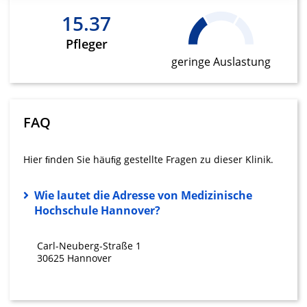
Ihre Einwilligung und die cookie Richtlinie gelten ausschließlich für diese
15.37
Website/App.
Partnerliste anzeigen (1 IAB-Anbieter)
Pfleger
Wir nutzen Ihre Daten für folgende Zwecke:
geringe Auslastung
IAB-Verarbeitungszwecke:
Speichern von oder Zugriff auf
Informationen auf einem Endgerät
FAQ
Verwendung reduzierter Daten zur Auswahl
von Werbeanzeigen
Hier ﬁnden Sie häuﬁg gestellte Fragen zu dieser Klinik.
Erstellung von Profilen für personalisierte
Werbung
Wie lautet die Adresse von Medizinische
Hochschule Hannover?
Verwendung von Profilen zur Auswahl
personalisierter Werbung
Carl-Neuberg-Straße 1
Erstellung von Profilen zur Personalisierung
30625 Hannover
von Inhalten
Verwendung von Profilen zur Auswahl
personalisierter Inhalte