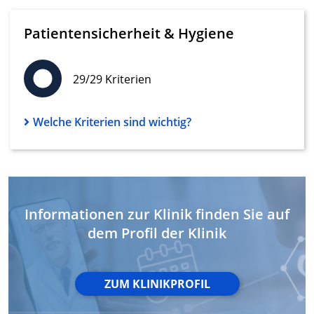
Messung der Werbeleistung
Patientensicherheit & Hygiene
Messung der Performance von Inhalten
29/29 Kriterien
Analyse von Zielgruppen durch Statistiken
oder Kombinationen von Daten aus
verschiedenen Quellen
Welche Kriterien sind wichtig?
Entwicklung und Verbesserung der
Angebote
Verwendung reduzierter Daten zur Auswahl
von Inhalten
IAB-Besonderheiten:
Informationen zur Klinik finden Sie auf
dem Profil der Klinik
Verwendung genauer Standortdaten
Geräte anhand von aktiv angeforderten
Informationen identifizieren
ZUM KLINIKPROFIL
Nicht-IAB-Verarbeitungszwecke: