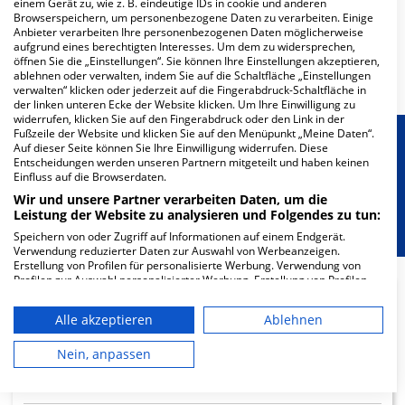
einem Gerät zu, wie z. B. eindeutige IDs in cookie und anderen
Browserspeichern, um personenbezogene Daten zu verarbeiten. Einige
Weitere
Fachabteilungen
37
Anbieter verarbeiten Ihre personenbezogenen Daten möglicherweise
aufgrund eines berechtigten Interesses. Um dem zu widersprechen,
öffnen Sie die „Einstellungen“. Sie können Ihre Einstellungen akzeptieren,
Mehr Informationen
ablehnen oder verwalten, indem Sie auf die Schaltfläche „Einstellungen
verwalten“ klicken oder jederzeit auf die Fingerabdruck-Schaltfläche in
der linken unteren Ecke der Website klicken. Um Ihre Einwilligung zu
widerrufen, klicken Sie auf den Fingerabdruck oder den Link in der
Fußzeile der Website und klicken Sie auf den Menüpunkt „Meine Daten“.
Besondere Merkmale
Auf dieser Seite können Sie Ihre Einwilligung widerrufen. Diese
Entscheidungen werden unseren Partnern mitgeteilt und haben keinen
Einfluss auf die Browserdaten.
Berücksichtigung von besonderem
Wir und unsere Partner verarbeiten Daten, um die
Leistung der Website zu analysieren und Folgendes zu tun:
Ernährungsbedarf
Speichern von oder Zugriff auf Informationen auf einem Endgerät.
Verwendung reduzierter Daten zur Auswahl von Werbeanzeigen.
Erstellung von Profilen für personalisierte Werbung. Verwendung von
Profilen zur Auswahl personalisierter Werbung. Erstellung von Profilen
zur Personalisierung von Inhalten. Verwendung von Profilen zur Auswahl
personalisierter Inhalte. Messung der Werbeleistung. Messung der
Alle akzeptieren
Ablehnen
17.77
Performance von Inhalten. Analyse von Zielgruppen durch Statistiken
oder Kombinationen von Daten aus verschiedenen Quellen. Entwicklung
und Verbesserung der Angebote. Verwendung reduzierter Daten zur
Ärzte
Nein, anpassen
Auswahl von Inhalten.
geringe Auslastung
Daten können außerhalb der Europäischen Union weitergegeben und in
die USA gesendet werden.