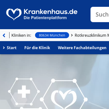
Klinike
Such
Kliniken in:
Rotkreuzkliniku
80634 München
Start
Für die Klinik
Weitere Fachabteilungen