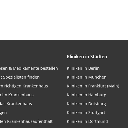
rbung
lte
Kliniken in Städten
onen von Daten aus
lösen & Medikamente bestellen
Kliniken in Berlin
zt Spezialisten finden
Kliniken in München
m richtigen Krankenhaus
Kliniken in Frankfurt (Main)
n im Krankenhaus
Kliniken in Hamburg
 das Krankenhaus
Kliniken in Duisburg
ngen
Kliniken in Stuttgart
 den Krankenhausaufenthalt
Kliniken in Dortmund
ifizieren