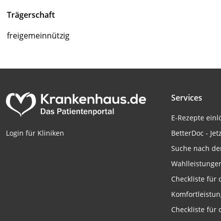
Trägerschaft
Verwendung von Profilen zur Auswahl personalisierter We
freigemeinnützig
Erstellung von Profilen zur Personalisierung von Inhalten
Verwendung von Profilen zur Auswahl personalisierter Inha
Messung der Werbeleistung
Messung der Performance von Inhalten
Services
Analyse von Zielgruppen durch Statistiken oder Kombinati
E-Rezepte ein
verschiedenen Quellen
BetterDoc - Jet
Login für Kliniken
Entwicklung und Verbesserung der Angebote
Suche nach de
Wahlleistunge
Verwendung reduzierter Daten zur Auswahl von Inhalten
Checkliste für
IAB-Besonderheiten:
Komfortleistu
Verwendung genauer Standortdaten
Checkliste für
Geräte anhand von aktiv angeforderten Informationen ident