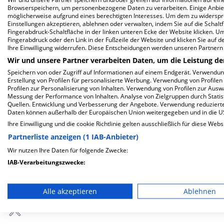
Browserspeichern, um personenbezogene Daten zu verarbeiten. Einige Anbie
Herzlich Willkommen
möglicherweise aufgrund eines berechtigten Interesses. Um dem zu widersprec
Einstellungen akzeptieren, ablehnen oder verwalten, indem Sie auf die Schaltfl
Fingerabdruck-Schaltfläche in der linken unteren Ecke der Website klicken. Um 
Seit über 125 Jahren stehen wir in München-
Fingerabdruck oder den Link in der Fußzeile der Website und klicken Sie auf 
Ihre Einwilligung widerrufen. Diese Entscheidungen werden unseren Partnern 
Neuhausen für beste medizinische und
Wir und unsere Partner verarbeiten Daten, um die Leistung de
pflegerische Versorgung. Als Einrichtung der
Schwesternschaft München vom BRK e. V.
Speichern von oder Zugriff auf Informationen auf einem Endgerät. Verwendu
Erstellung von Profilen für personalisierte Werbung. Verwendung von Profilen
arbeiten wir nach den Grundsätzen…
Profilen zur Personalisierung von Inhalten. Verwendung von Profilen zur Ausw
Messung der Performance von Inhalten. Analyse von Zielgruppen durch Stati
Weiterlesen
Quellen. Entwicklung und Verbesserung der Angebote. Verwendung reduzierte
Daten können außerhalb der Europäischen Union weitergegeben und in die 
Besuchszeiten
Ihre Einwilligung und die cookie Richtlinie gelten ausschließlich für diese Webs
Partnerliste anzeigen (1 IAB-Anbieter)
Täglich 09.00 - 20.00 Normalstation
Wir nutzen Ihre Daten für folgende Zwecke:
mehr Informationen
IAB-Verarbeitungszwecke:
Speichern von oder Zugriff auf Informationen auf einem En
Besondere Merkmale
Alle akzeptieren
Ablehnen
Verwendung reduzierter Daten zur Auswahl von Werbeanze
Erstellung von Profilen für personalisierte Werbung