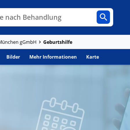
n
Fachbereiche
Arztpraxen
e nach Behandlung
Geburtshilfe
m München gGmbH
Bilder
Mehr Informationen
Karte