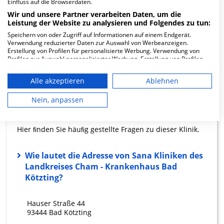
Einfluss auf die Browserdaten.
Wir und unsere Partner verarbeiten Daten, um die
Leistung der Website zu analysieren und Folgendes zu tun:
19.91
Speichern von oder Zugriff auf Informationen auf einem Endgerät.
Verwendung reduzierter Daten zur Auswahl von Werbeanzeigen.
Pfleger
Erstellung von Profilen für personalisierte Werbung. Verwendung von
geringe Auslastung
Profilen zur Auswahl personalisierter Werbung. Erstellung von Profilen
zur Personalisierung von Inhalten. Verwendung von Profilen zur Auswahl
personalisierter Inhalte. Messung der Werbeleistung. Messung der
Alle akzeptieren
Ablehnen
Performance von Inhalten. Analyse von Zielgruppen durch Statistiken
oder Kombinationen von Daten aus verschiedenen Quellen. Entwicklung
und Verbesserung der Angebote. Verwendung reduzierter Daten zur
Nein, anpassen
FAQ
Auswahl von Inhalten.
Daten können außerhalb der Europäischen Union weitergegeben und in
die USA gesendet werden.
Hier ﬁnden Sie häuﬁg gestellte Fragen zu dieser Klinik.
Ihre Einwilligung und die cookie Richtlinie gelten ausschließlich für diese
Website/App.
Partnerliste anzeigen (1 IAB-Anbieter)
Wie lautet die Adresse von Sana Kliniken des
Landkreises Cham - Krankenhaus Bad
Wir nutzen Ihre Daten für folgende Zwecke:
Kötzting?
IAB-Verarbeitungszwecke:
Speichern von oder Zugriff auf
Hauser Straße 44
Informationen auf einem Endgerät
93444 Bad Kötzting