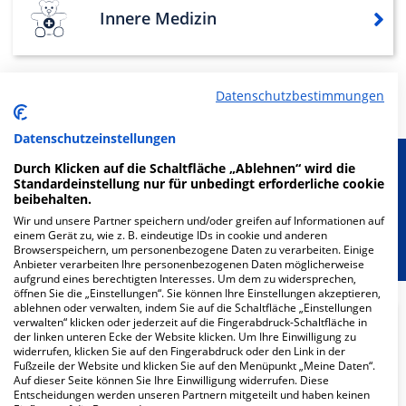
Innere Medizin
Mehr Informationen
Datenschutzbestimmungen
Datenschutzeinstellungen
Durch Klicken auf die Schaltfläche „Ablehnen“ wird die
Besondere Merkmale
Standardeinstellung nur für unbedingt erforderliche cookie
beibehalten.
Berücksichtigung von besonderem
Wir und unsere Partner speichern und/oder greifen auf Informationen auf
einem Gerät zu, wie z. B. eindeutige IDs in cookie und anderen
Ernährungsbedarf
Browserspeichern, um personenbezogene Daten zu verarbeiten. Einige
Anbieter verarbeiten Ihre personenbezogenen Daten möglicherweise
aufgrund eines berechtigten Interesses. Um dem zu widersprechen,
öffnen Sie die „Einstellungen“. Sie können Ihre Einstellungen akzeptieren,
ablehnen oder verwalten, indem Sie auf die Schaltfläche „Einstellungen
verwalten“ klicken oder jederzeit auf die Fingerabdruck-Schaltfläche in
der linken unteren Ecke der Website klicken. Um Ihre Einwilligung zu
8.3
widerrufen, klicken Sie auf den Fingerabdruck oder den Link in der
Fußzeile der Website und klicken Sie auf den Menüpunkt „Meine Daten“.
Ärzte
Auf dieser Seite können Sie Ihre Einwilligung widerrufen. Diese
Entscheidungen werden unseren Partnern mitgeteilt und haben keinen
geringe Auslastung