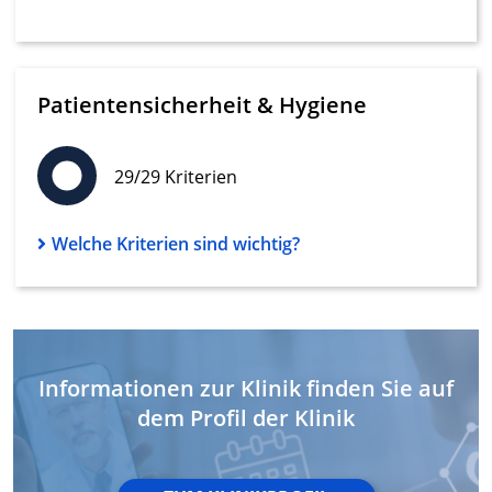
Verwendung reduzierter Daten zur Auswahl
von Werbeanzeigen
Erstellung von Profilen für personalisierte
Werbung
Patientensicherheit & Hygiene
Verwendung von Profilen zur Auswahl
personalisierter Werbung
29/29 Kriterien
Erstellung von Profilen zur Personalisierung
von Inhalten
Welche Kriterien sind wichtig?
Verwendung von Profilen zur Auswahl
personalisierter Inhalte
Messung der Werbeleistung
Messung der Performance von Inhalten
Informationen zur Klinik finden Sie auf
Analyse von Zielgruppen durch Statistiken
dem Profil der Klinik
oder Kombinationen von Daten aus
verschiedenen Quellen