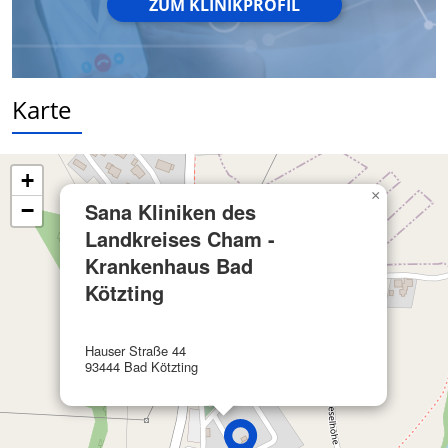
Entwicklung und Verbesserung der
ZUM KLINIKPROFIL
Angebote
Verwendung reduzierter Daten zur Auswahl
von Inhalten
Karte
IAB-Besonderheiten:
Verwendung genauer Standortdaten
+
Geräte anhand von aktiv angeforderten
×
Informationen identifizieren
Sana Kliniken des
−
Nicht-IAB-Verarbeitungszwecke:
Landkreises Cham -
Krankenhaus Bad
Notwendig
Kötzting
Performance
Funktional
Hauser Straße 44
93444 Bad Kötzting
Werbung