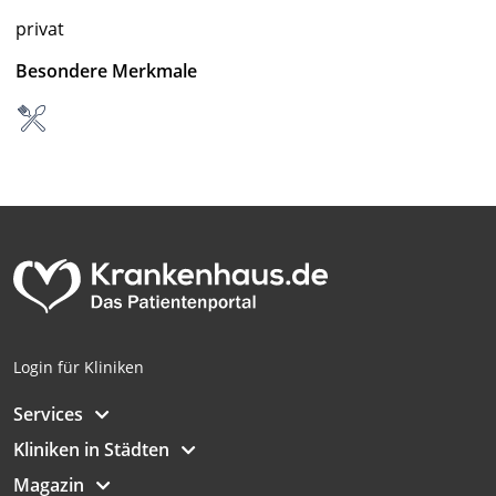
Ihre Einwilligung und die cookie Richtlinie gelten ausschließlich für diese
Website/App.
privat
Partnerliste anzeigen (1 IAB-Anbieter)
Besondere Merkmale
Wir nutzen Ihre Daten für folgende Zwecke:
IAB-Verarbeitungszwecke:
Speichern von oder Zugriff auf
Informationen auf einem Endgerät
Verwendung reduzierter Daten zur Auswahl
von Werbeanzeigen
Erstellung von Profilen für personalisierte
Werbung
Verwendung von Profilen zur Auswahl
personalisierter Werbung
Login für Kliniken
Erstellung von Profilen zur Personalisierung
Services
von Inhalten
Kliniken in Städten
Verwendung von Profilen zur Auswahl
personalisierter Inhalte
Magazin