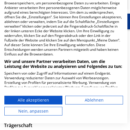
Browserspeichern, um personenbezogene Daten zu verarbeiten. Einige
Anbieter verarbeiten Ihre personenbezogenen Daten möglicherweise
aufgrund eines berechtigten Interesses. Um dem zu widersprechen,
öffnen Sie die „Einstellungen“. Sie können Ihre Einstellungen akzeptieren,
Start
Für die Klinik
Weitere Fachabteilungen
ablehnen oder verwalten, indem Sie auf die Schaltfläche „Einstellungen
verwalten“ klicken oder jederzeit auf die Fingerabdruck-Schaltfläche in
der linken unteren Ecke der Website klicken. Um Ihre Einwilligung zu
widerrufen, klicken Sie auf den Fingerabdruck oder den Link in der
Herzlich Willkommen
Fußzeile der Website und klicken Sie auf den Menüpunkt „Meine Daten“.
Auf dieser Seite können Sie Ihre Einwilligung widerrufen. Diese
Entscheidungen werden unseren Partnern mitgeteilt und haben keinen
Sana Kliniken Leipziger Land GmbH - Klinikum Borna in
Einfluss auf die Browserdaten.
der Rudolf-Virchow-Straße 2 ist ein großes Krankenhaus
Wir und unsere Partner verarbeiten Daten, um die
Leistung der Website zu analysieren und Folgendes zu tun:
in Borna. Mit einer Kapazität von 422 Betten werden in
den spezialisierten Fachabteilungen pro Jahr etwa
Speichern von oder Zugriff auf Informationen auf einem Endgerät.
Verwendung reduzierter Daten zur Auswahl von Werbeanzeigen.
21.493 medizinische Fälle behandelt und therapiert.
Erstellung von Profilen für personalisierte Werbung. Verwendung von
Profilen zur Auswahl personalisierter Werbung. Erstellung von Profilen
Weiterlesen
zur Personalisierung von Inhalten. Verwendung von Profilen zur Auswahl
personalisierter Inhalte. Messung der Werbeleistung. Messung der
Alle akzeptieren
Ablehnen
Performance von Inhalten. Analyse von Zielgruppen durch Statistiken
Besuchszeiten
oder Kombinationen von Daten aus verschiedenen Quellen. Entwicklung
und Verbesserung der Angebote. Verwendung reduzierter Daten zur
Nein, anpassen
0 bis 23 Uhr
Auswahl von Inhalten.
Daten können außerhalb der Europäischen Union weitergegeben und in
die USA gesendet werden.
Trägerschaft