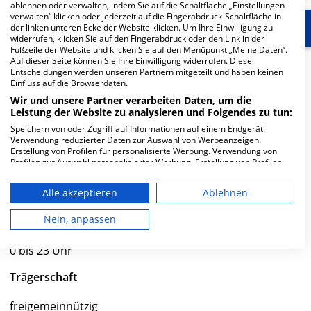
ablehnen oder verwalten, indem Sie auf die Schaltfläche „Einstellungen
verwalten“ klicken oder jederzeit auf die Fingerabdruck-Schaltfläche in
Start
Für die Klinik
Weitere Fachabteilungen
der linken unteren Ecke der Website klicken. Um Ihre Einwilligung zu
widerrufen, klicken Sie auf den Fingerabdruck oder den Link in der
Fußzeile der Website und klicken Sie auf den Menüpunkt „Meine Daten“.
Auf dieser Seite können Sie Ihre Einwilligung widerrufen. Diese
Herzlich Willkommen
Entscheidungen werden unseren Partnern mitgeteilt und haben keinen
Einfluss auf die Browserdaten.
Wir und unsere Partner verarbeiten Daten, um die
St. Joseph Krankenhaus Prüm in der Kalvarienberg 4 ist
Leistung der Website zu analysieren und Folgendes zu tun:
ein kleines Krankenhaus in Prüm. Mit einer Kapazität
Speichern von oder Zugriff auf Informationen auf einem Endgerät.
von 138 Betten werden in den spezialisierten
Verwendung reduzierter Daten zur Auswahl von Werbeanzeigen.
Erstellung von Profilen für personalisierte Werbung. Verwendung von
Fachabteilungen pro Jahr etwa 4.169 medizinische Fälle
Profilen zur Auswahl personalisierter Werbung. Erstellung von Profilen
behandelt und therapiert.
zur Personalisierung von Inhalten. Verwendung von Profilen zur Auswahl
personalisierter Inhalte. Messung der Werbeleistung. Messung der
Alle akzeptieren
Ablehnen
Weiterlesen
Performance von Inhalten. Analyse von Zielgruppen durch Statistiken
oder Kombinationen von Daten aus verschiedenen Quellen. Entwicklung
und Verbesserung der Angebote. Verwendung reduzierter Daten zur
Nein, anpassen
Besuchszeiten
Auswahl von Inhalten.
Daten können außerhalb der Europäischen Union weitergegeben und in
0 bis 23 Uhr
die USA gesendet werden.
Ihre Einwilligung und die cookie Richtlinie gelten ausschließlich für diese
Trägerschaft
Website/App.
Partnerliste anzeigen (1 IAB-Anbieter)
freigemeinnützig