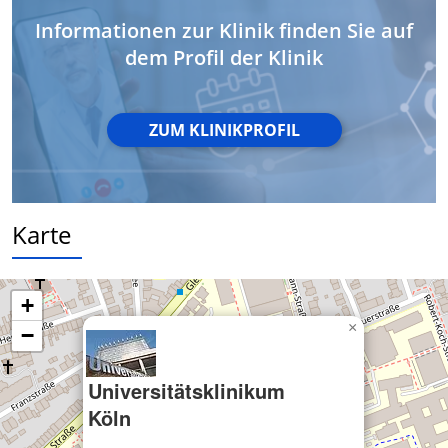
Geräte anhand von aktiv angeforderten
Informationen zur Klinik finden Sie auf
Informationen identifizieren
dem Profil der Klinik
Nicht-IAB-Verarbeitungszwecke:
Notwendig
ZUM KLINIKPROFIL
Performance
Funktional
Werbung
Karte
+
×
−
Universitätsklinikum
Köln