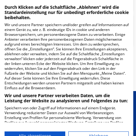
Durch Klicken auf die Schaltfläche „Ablehnen“ wird die
Standardeinstellung nur für unbedingt erforderliche cookie
beibehalten.
Zentrum für Augenheilkunde -
Wir und unsere Partner speichern und/oder greifen auf Informationen auf
Klinik und Poliklinik für
einem Gerät zu, wie z. B. eindeutige IDs in cookie und anderen
Browserspeichern, um personenbezogene Daten zu verarbeiten. Einige
Allgemeine Augenheilkunde
Anbieter verarbeiten Ihre personenbezogenen Daten möglicherweise
aufgrund eines berechtigten Interesses. Um dem zu widersprechen,
öffnen Sie die „Einstellungen“. Sie können Ihre Einstellungen akzeptieren,
ablehnen oder verwalten, indem Sie auf die Schaltfläche „Einstellungen
verwalten“ klicken oder jederzeit auf die Fingerabdruck-Schaltfläche in
Weitere
Fachabteilungen
32
der linken unteren Ecke der Website klicken. Um Ihre Einwilligung zu
widerrufen, klicken Sie auf den Fingerabdruck oder den Link in der
Fußzeile der Website und klicken Sie auf den Menüpunkt „Meine Daten“.
Mehr Informationen
Auf dieser Seite können Sie Ihre Einwilligung widerrufen. Diese
Entscheidungen werden unseren Partnern mitgeteilt und haben keinen
Einfluss auf die Browserdaten.
Wir und unsere Partner verarbeiten Daten, um die
Leistung der Website zu analysieren und Folgendes zu tun:
Besondere Merkmale
Speichern von oder Zugriff auf Informationen auf einem Endgerät.
Verwendung reduzierter Daten zur Auswahl von Werbeanzeigen.
Erstellung von Profilen für personalisierte Werbung. Verwendung von
Berücksichtigung von besonderem
Profilen zur Auswahl personalisierter Werbung. Erstellung von Profilen
Ernährungsbedarf
zur Personalisierung von Inhalten. Verwendung von Profilen zur Auswahl
personalisierter Inhalte. Messung der Werbeleistung. Messung der
Alle akzeptieren
Ablehnen