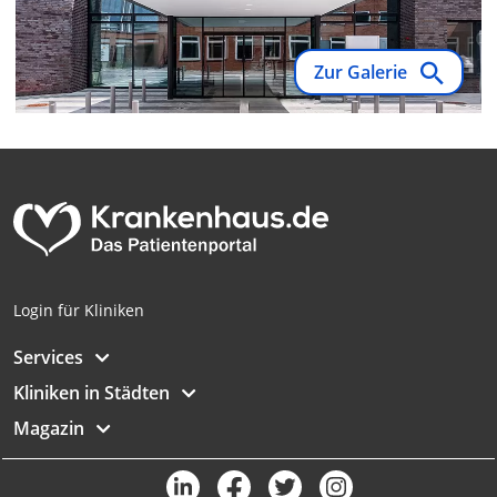
Werbung
Verwendung von Profilen zur Auswahl
personalisierter Werbung
Zur Galerie
Erstellung von Profilen zur Personalisierung
von Inhalten
Verwendung von Profilen zur Auswahl
personalisierter Inhalte
Messung der Werbeleistung
Messung der Performance von Inhalten
Login für Kliniken
Analyse von Zielgruppen durch Statistiken
oder Kombinationen von Daten aus
Services
verschiedenen Quellen
Kliniken in Städten
Entwicklung und Verbesserung der
Magazin
Angebote
Verwendung reduzierter Daten zur Auswahl