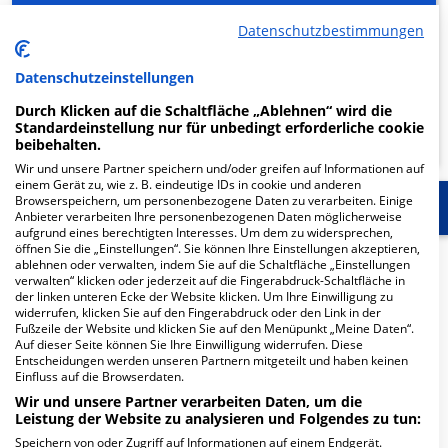
Beratung und Kontakt
Datenschutzbestimmungen
Datenschutzeinstellungen
Durch Klicken auf die Schaltfläche „Ablehnen“ wird die
KLINIKEN FINDEN
Standardeinstellung nur für unbedingt erforderliche cookie
beibehalten.
Wir und unsere Partner speichern und/oder greifen auf Informationen auf
einem Gerät zu, wie z. B. eindeutige IDs in cookie und anderen
Browserspeichern, um personenbezogene Daten zu verarbeiten. Einige
Start
Weitere Fachabteilungen
Bilder
Mehr
Anbieter verarbeiten Ihre personenbezogenen Daten möglicherweise
aufgrund eines berechtigten Interesses. Um dem zu widersprechen,
öffnen Sie die „Einstellungen“. Sie können Ihre Einstellungen akzeptieren,
Herzlich Willkommen
ablehnen oder verwalten, indem Sie auf die Schaltfläche „Einstellungen
verwalten“ klicken oder jederzeit auf die Fingerabdruck-Schaltfläche in
der linken unteren Ecke der Website klicken. Um Ihre Einwilligung zu
widerrufen, klicken Sie auf den Fingerabdruck oder den Link in der
Das
Universitätsklinikum Schleswig-Holstein
(UKSH)
Fußzeile der Website und klicken Sie auf den Menüpunkt „Meine Daten“.
mit seinen Standorten in
Kiel
und Lübeck ist eine der
Auf dieser Seite können Sie Ihre Einwilligung widerrufen. Diese
Entscheidungen werden unseren Partnern mitgeteilt und haben keinen
größten Kliniken in Europa und verfügt über das
Einfluss auf die Browserdaten.
gesamte Spektrum der modernen Medizin.
Wir und unsere Partner verarbeiten Daten, um die
Leistung der Website zu analysieren und Folgendes zu tun:
In…
Speichern von oder Zugriff auf Informationen auf einem Endgerät.