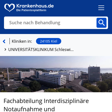
Suche nach Behandlung
Kliniken
Fachbereiche
Arztpraxen
Kliniken in:
24105 Kiel
UNIVERSITÄTSKLINIKUM Schleswig-Holstein, Campus Kiel
Finden
Fachabteilung Interdisziplinäre
Notaufnahme und