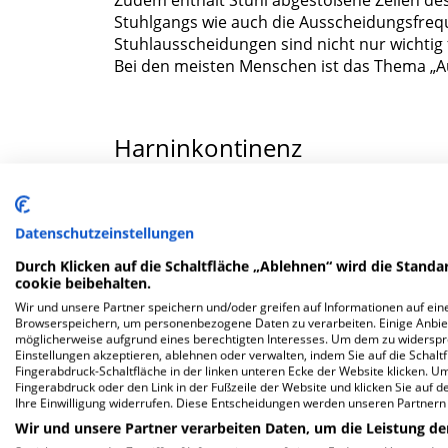
Stuhlgangs wie auch die Ausscheidungsfreq
Stuhlausscheidungen sind nicht nur wichtig
Bei den meisten Menschen ist das Thema „A
Harninkontinenz
Mindestens 4 von 10 Menschen leiden unter 
Stuhl nicht kontrolliert abgeben. Die Ursach
Datenschutzeinstellungen
Harninkontinenz. Diese tritt meist im Alter
Durch Klicken auf die Schaltfläche „Ablehnen“ wird die Standar
den Nieren produziert und letztlich in der B
cookie beibehalten.
die
Schließmuskeln
im Beckenboden anspann
Wir und unsere Partner speichern und/oder greifen auf Informationen auf eine
Druck. In der Blasenwand sitzen Rezeptoren,
Browserspeichern, um personenbezogene Daten zu verarbeiten. Einige Anbie
Erst wenn das Gehirn hemmende Signale sen
möglicherweise aufgrund eines berechtigten Interesses. Um dem zu widersprec
Einstellungen akzeptieren, ablehnen oder verwalten, indem Sie auf die Schaltfl
entleert sich.
Fingerabdruck-Schaltfläche in der linken unteren Ecke der Website klicken. Um 
Fingerabdruck oder den Link in der Fußzeile der Website und klicken Sie auf 
Ihre Einwilligung widerrufen. Diese Entscheidungen werden unseren Partnern 
Wir und unsere Partner verarbeiten Daten, um die Leistung de
Harninkontinenz
liegt dann vor, wenn ein