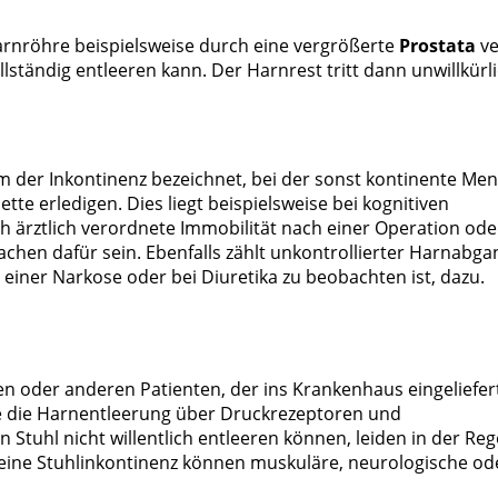
arnröhre beispielsweise durch eine vergrößerte
Prostata
v
llständig entleeren kann. Der Harnrest tritt dann unwillkürl
onen von Daten aus
m der Inkontinenz bezeichnet, bei der sonst kontinente Me
tte erledigen. Dies liegt beispielsweise bei kognitiven
ärztlich verordnete Immobilität nach einer Operation ode
hen dafür sein. Ebenfalls zählt unkontrollierter Harnabga
einer Narkose oder bei Diuretika zu beobachten ist, dazu.
ifizieren
en oder anderen Patienten, der ins Krankenhaus eingeliefert
ie die Harnentleerung über Druckrezeptoren und
tuhl nicht willentlich entleeren können, leiden in der Reg
 eine Stuhlinkontinenz können muskuläre, neurologische od