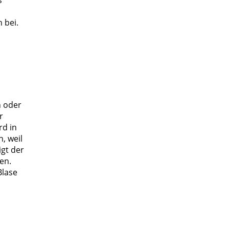
 bei.
n oder
r
rd in
, weil
igt der
en.
Blase