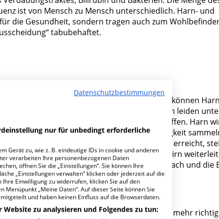
uenz ist von Mensch zu Mensch unterschiedlich. Harn- und
 für die Gesundheit, sondern tragen auch zum Wohlbefinden
usscheidung“ tabubehaftet.
Datenschutzbestimmungen
einer Form der Inkontinenz. Das bedeutet, sie können Har
en können vielfältig sein. Die meisten Menschen leiden unte
 auf, doch es kann auch jüngere Menschen betreffen. Harn wi
deinstellung nur für unbedingt erforderliche
lase gesammelt. Diese kann bis zu 1 Liter Flüssigkeit sammeln
en. Ist ein bestimmter Füllstand in der Blase erreicht, ste
m Gerät zu, wie z. B. eindeutige IDs in cookie und anderen
 welche diesen Druck erfassen und an das Gehirn weiterleit
ter verarbeiten Ihre personenbezogenen Daten
det, lässt die Spannung der Schließmuskeln nach und die 
hen, öffnen Sie die „Einstellungen“. Sie können Ihre
äche „Einstellungen verwalten“ klicken oder jederzeit auf die
Ihre Einwilligung zu widerrufen, klicken Sie auf den
den Menüpunkt „Meine Daten“. Auf dieser Seite können Sie
mitgeteilt und haben keinen Einfluss auf die Browserdaten.
r Website zu analysieren und Folgendes zu tun:
zelne Elemente dieses komplexen Systems nicht mehr richtig