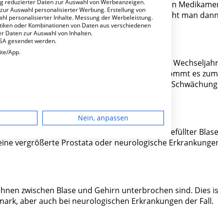
ng reduzierter Daten zur Auswahl von Werbeanzeigen.
en beim Toilettengang benötigen. Ebenso können Medikame
 zur Auswahl personalisierter Werbung. Erstellung von
gang führen. Je nach Art der Erkrankung spricht man dan
ahl personalisierter Inhalte. Messung der Werbeleistung.
er funktioneller Inkontinenz
.
stiken oder Kombinationen von Daten aus verschiedenen
r Daten zur Auswahl von Inhalten.
USA gesendet werden.
ite/App.
i Frauen nach einer Schwangerschaft oder in den Wechseljah
gste Ursache. Bei einer Belastungsinkontinenz kommt es zum
 Heben von schweren Lasten. Ursache ist eine Schwächung
öhre nicht mehr ausreichend verschließt.
dgerät
Nein, anpassen
igen
ffene ständigen Harndrang, selbst bei nicht gefüllter Blase
eine vergrößerte Prostata oder neurologische Erkrankunge
rbung
ahnen zwischen Blase und Gehirn unterbrochen sind. Dies is
ark, aber auch bei neurologischen Erkrankungen der Fall.
lte