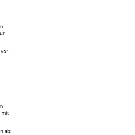
em
ur
 vor
im
 mit
n ab: