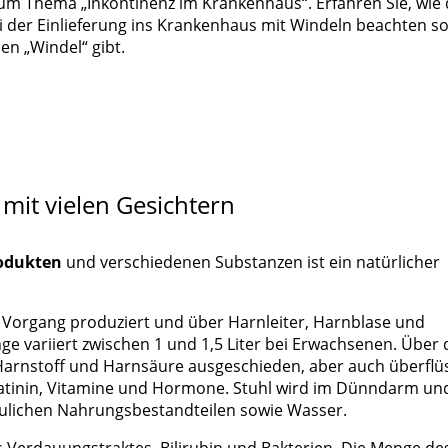
 zum Thema „Inkontinenz im Krankenhaus“. Erfahren Sie, wie 
ei der Einlieferung ins Krankenhaus mit Windeln beachten so
en „Windel“ gibt.
mit vielen Gesichtern
rodukten
und verschiedenen Substanzen ist ein natürlicher
 Vorgang produziert und über Harnleiter, Harnblase und
e variiert zwischen 1 und 1,5 Liter bei Erwachsenen. Über
arnstoff und Harnsäure ausgeschieden, aber auch überflü
eatinin, Vitamine und Hormone. Stuhl wird im Dünndarm un
ulichen Nahrungsbestandteilen sowie Wasser.
 Verdauungstraktes, Bilirubin und Bakterien. Die Menge de