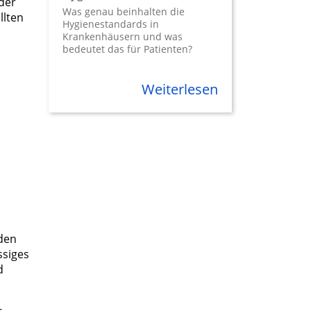
der
Was genau beinhalten die
llten
Hygienestandards in
Krankenhäusern und was
bedeutet das für Patienten?
Weiterlesen
 den
ssiges
d
s