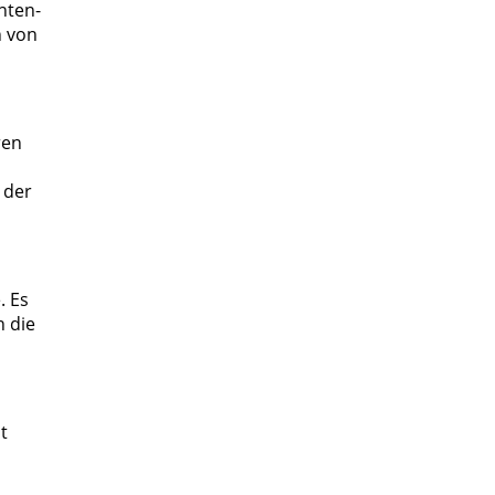
nten-
n von
ren
 der
. Es
n die
t