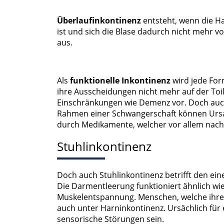
Messung der Werbeleistung
Überlaufinkontinenz
entsteht, wenn die H
Messung der Performance von Inhalten
ist und sich die Blase dadurch nicht mehr vo
aus.
Analyse von Zielgruppen durch Statistiken oder Kombinati
verschiedenen Quellen
Entwicklung und Verbesserung der Angebote
Als
funktionelle Inkontinenz
wird jede For
ihre Ausscheidungen nicht mehr auf der Toile
Verwendung reduzierter Daten zur Auswahl von Inhalten
Einschränkungen wie Demenz vor. Doch auch 
Rahmen einer Schwangerschaft können Ursac
IAB-Besonderheiten:
durch Medikamente, welcher vor allem nach 
Verwendung genauer Standortdaten
Stuhlinkontinenz
Geräte anhand von aktiv angeforderten Informationen ident
Nicht-IAB-Verarbeitungszwecke:
Doch auch Stuhlinkontinenz betrifft den ein
Notwendig
Die Darmentleerung funktioniert ähnlich w
Muskelentspannung. Menschen, welche ihren S
Performance
auch unter Harninkontinenz. Ursächlich für
sensorische Störungen sein.
Funktional