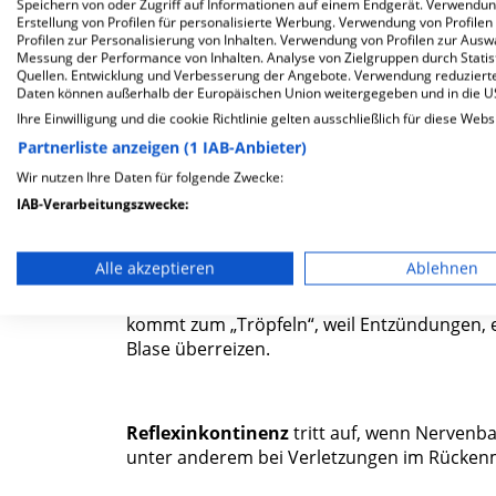
Speichern von oder Zugriff auf Informationen auf einem Endgerät. Verwendu
funktionieren oder Menschen Hilfestellung
Erstellung von Profilen für personalisierte Werbung. Verwendung von Profilen
Nebenwirkungen zu unkontrolliertem Harnab
Profilen zur Personalisierung von Inhalten. Verwendung von Profilen zur Ausw
Belastungs-, Drang-, Reflex-, Überlauf- od
Messung der Performance von Inhalten. Analyse von Zielgruppen durch Stati
Quellen. Entwicklung und Verbesserung der Angebote. Verwendung reduzierte
Daten können außerhalb der Europäischen Union weitergegeben und in die 
Ihre Einwilligung und die cookie Richtlinie gelten ausschließlich für diese Webs
Belastungsinkontinenz
tritt vor allem be
Partnerliste anzeigen (1 IAB-Anbieter)
auf, bei Männern ist Übergewicht die häufi
Wir nutzen Ihre Daten für folgende Zwecke:
Harnabgang nach Niesen, Husten oder beim
IAB-Verarbeitungszwecke:
Beckenbodenmuskulatur, die dann die Harnr
Speichern von oder Zugriff auf Informationen auf einem En
Alle akzeptieren
Ablehnen
Verwendung reduzierter Daten zur Auswahl von Werbeanze
Bei einer
Dranginkontinenz
verspüren Betro
kommt zum „Tröpfeln“, weil Entzündungen, 
Erstellung von Profilen für personalisierte Werbung
Blase überreizen.
Verwendung von Profilen zur Auswahl personalisierter We
Erstellung von Profilen zur Personalisierung von Inhalten
Reflexinkontinenz
tritt auf, wenn Nervenb
unter anderem bei Verletzungen im Rückenm
Verwendung von Profilen zur Auswahl personalisierter Inha