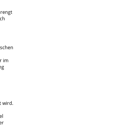
erengt
ich
nschen
r im
ng
 wird.
el
er