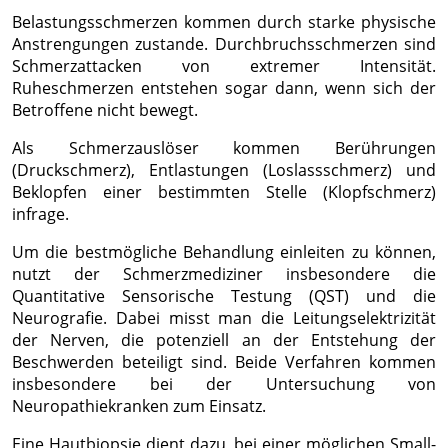
Speichern von oder Zugriff auf
Belastungsschmerzen kommen durch starke physische
Informationen auf einem Endgerät
Anstrengungen zustande. Durchbruchsschmerzen sind
Schmerzattacken von extremer Intensität.
Verwendung reduzierter Daten zur Auswahl
von Werbeanzeigen
Ruheschmerzen entstehen sogar dann, wenn sich der
Betroffene nicht bewegt.
Erstellung von Profilen für personalisierte
Werbung
Als Schmerzauslöser kommen Berührungen
(Druckschmerz), Entlastungen (Loslassschmerz) und
Verwendung von Profilen zur Auswahl
Beklopfen einer bestimmten Stelle (Klopfschmerz)
personalisierter Werbung
infrage.
Erstellung von Profilen zur Personalisierung
Um die bestmögliche Behandlung einleiten zu können,
von Inhalten
nutzt der Schmerzmediziner insbesondere die
Quantitative Sensorische Testung (QST) und die
Verwendung von Profilen zur Auswahl
personalisierter Inhalte
Neurografie. Dabei misst man die Leitungselektrizität
der Nerven, die potenziell an der Entstehung der
Messung der Werbeleistung
Beschwerden beteiligt sind. Beide Verfahren kommen
insbesondere bei der Untersuchung von
Messung der Performance von Inhalten
Neuropathiekranken zum Einsatz.
Analyse von Zielgruppen durch Statistiken
Eine Hautbiopsie dient dazu, bei einer möglichen Small-