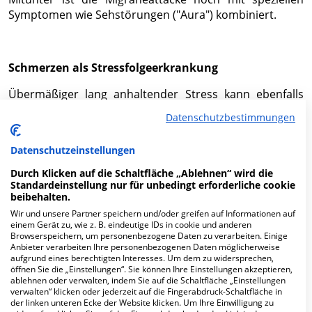
Symptomen wie Sehstörungen ("Aura") kombiniert.
Schmerzen als Stressfolgeerkrankung
Übermäßiger lang anhaltender Stress kann ebenfalls
Schmerzen auslösen. Er tritt meist in Kombination mit
Datenschutzbestimmungen
Rücken-, Nacken-, Kopf- oder Gelenkschmerzen,
chronischer Müdigkeit und Schlafproblemen auf. Die
Datenschutzeinstellungen
Stressattacke hat wegen ihrer heftigen
Begleitsymptome Warnfunktion.
Durch Klicken auf die Schaltfläche „Ablehnen“ wird die
Standardeinstellung nur für unbedingt erforderliche cookie
beibehalten.
Wir und unsere Partner speichern und/oder greifen auf Informationen auf
Schmerzdiagnostik
einem Gerät zu, wie z. B. eindeutige IDs in cookie und anderen
Browserspeichern, um personenbezogene Daten zu verarbeiten. Einige
Anbieter verarbeiten Ihre personenbezogenen Daten möglicherweise
aufgrund eines berechtigten Interesses. Um dem zu widersprechen,
Weil die Schmerzwahrnehmung subjektiv ist und sich
öffnen Sie die „Einstellungen“. Sie können Ihre Einstellungen akzeptieren,
ablehnen oder verwalten, indem Sie auf die Schaltfläche „Einstellungen
nicht so einfach wie Blutdruck messen lässt, spielt die
verwalten“ klicken oder jederzeit auf die Fingerabdruck-Schaltfläche in
Befragung des Patienten eine besonders große Rolle.
der linken unteren Ecke der Website klicken. Um Ihre Einwilligung zu