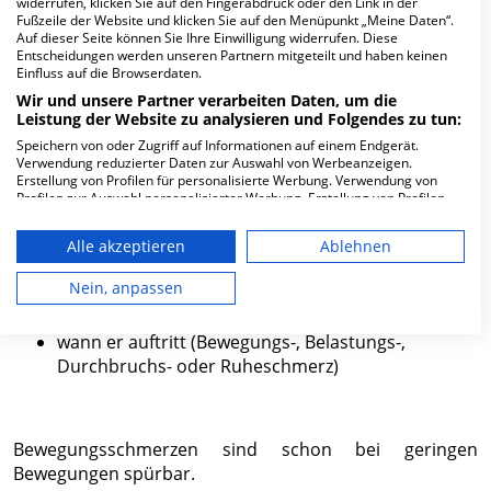
widerrufen, klicken Sie auf den Fingerabdruck oder den Link in der
Der in der Schmerzambulanz oder Schmerzklinik
Fußzeile der Website und klicken Sie auf den Menüpunkt „Meine Daten“.
Auf dieser Seite können Sie Ihre Einwilligung widerrufen. Diese
beschäftigte Mediziner muss für seine Diagnosestellung
Entscheidungen werden unseren Partnern mitgeteilt und haben keinen
wissen:
Einfluss auf die Browserdaten.
Wir und unsere Partner verarbeiten Daten, um die
seit wann der Schmerz auftritt
Leistung der Website zu analysieren und Folgendes zu tun:
Speichern von oder Zugriff auf Informationen auf einem Endgerät.
wie er sich anfühlt
Verwendung reduzierter Daten zur Auswahl von Werbeanzeigen.
Erstellung von Profilen für personalisierte Werbung. Verwendung von
wo er verspürt wird
Profilen zur Auswahl personalisierter Werbung. Erstellung von Profilen
zur Personalisierung von Inhalten. Verwendung von Profilen zur Auswahl
wie er verspürt wird (bohrend, pochend)
personalisierter Inhalte. Messung der Werbeleistung. Messung der
Alle akzeptieren
Ablehnen
Performance von Inhalten. Analyse von Zielgruppen durch Statistiken
oder Kombinationen von Daten aus verschiedenen Quellen. Entwicklung
wie intensiv er empfunden wird (Einstufung
und Verbesserung der Angebote. Verwendung reduzierter Daten zur
Nein, anpassen
anhand einer Schmerzskala)
Auswahl von Inhalten.
Daten können außerhalb der Europäischen Union weitergegeben und in
die USA gesendet werden.
wann er auftritt (Bewegungs-, Belastungs-,
Durchbruchs- oder Ruheschmerz)
Ihre Einwilligung und die cookie Richtlinie gelten ausschließlich für diese
Website/App.
Partnerliste anzeigen (1 IAB-Anbieter)
Wir nutzen Ihre Daten für folgende Zwecke:
Bewegungsschmerzen sind schon bei geringen
IAB-Verarbeitungszwecke:
Bewegungen spürbar.