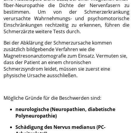
oder Kombinationen von Daten aus
fiber-Neuropathie die Dichte der Nervenfasern zu
verschiedenen Quellen
bestimmen. Um von der Schmerzerkrankung
verursachte Wahrnehmungs- und psychomotorische
Entwicklung und Verbesserung der
Angebote
Einschränkungen rechtzeitig zu erkennen, führen die
Schmerzärzte weitere Tests durch.
Verwendung reduzierter Daten zur Auswahl
von Inhalten
Bei der Abklärung der Schmerzursache kommen
zusätzlich bildgebende Verfahren wie die
IAB-Besonderheiten:
Magnetresonanztomografie zum Einsatz. Vermuten sie,
Verwendung genauer Standortdaten
dass der Patient an einem chronischen
Schmerzsyndrom leidet, müssen sie zuerst eine
Geräte anhand von aktiv angeforderten
physische Ursache ausschließen.
Informationen identifizieren
Nicht-IAB-Verarbeitungszwecke:
Notwendig
Mögliche Gründe für die Beschwerden sind:
Performance
neurologische (Neuropathien, diabetische
Polyneuropathie)
Funktional
Schädigung des Nervus medianus (PC-
Werbung