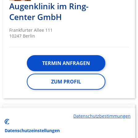
Augenklinik im Ring-
Center GmbH
Frankfurter Allee 111
10247 Berlin
TERMIN ANFRAGEN
ZUM PROFIL
Alexianer St. Joseph-
1.54
Datenschutzbestimmungen
Krankenhaus Berlin-
Datenschutzeinstellungen
Weißensee