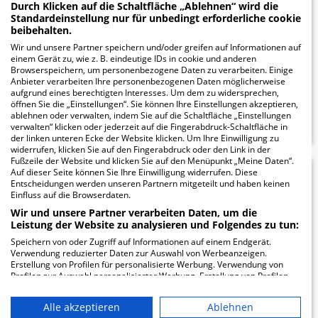
Durch Klicken auf die Schaltfläche „Ablehnen“ wird die
Standardeinstellung nur für unbedingt erforderliche cookie
Gartenstr. 1
beibehalten.
13088 Berlin
Wir und unsere Partner speichern und/oder greifen auf Informationen auf
einem Gerät zu, wie z. B. eindeutige IDs in cookie und anderen
Browserspeichern, um personenbezogene Daten zu verarbeiten. Einige
Anbieter verarbeiten Ihre personenbezogenen Daten möglicherweise
aufgrund eines berechtigten Interesses. Um dem zu widersprechen,
ZUM PROFIL
öffnen Sie die „Einstellungen“. Sie können Ihre Einstellungen akzeptieren,
ablehnen oder verwalten, indem Sie auf die Schaltfläche „Einstellungen
verwalten“ klicken oder jederzeit auf die Fingerabdruck-Schaltfläche in
der linken unteren Ecke der Website klicken. Um Ihre Einwilligung zu
widerrufen, klicken Sie auf den Fingerabdruck oder den Link in der
Fußzeile der Website und klicken Sie auf den Menüpunkt „Meine Daten“.
Auf dieser Seite können Sie Ihre Einwilligung widerrufen. Diese
Entgiftungskrankenhaus
2.5
Entscheidungen werden unseren Partnern mitgeteilt und haben keinen
Einfluss auf die Browserdaten.
Count Down
Wir und unsere Partner verarbeiten Daten, um die
Leistung der Website zu analysieren und Folgendes zu tun:
Frankfurter Allee 40
Speichern von oder Zugriff auf Informationen auf einem Endgerät.
10247 Berlin
Verwendung reduzierter Daten zur Auswahl von Werbeanzeigen.
Erstellung von Profilen für personalisierte Werbung. Verwendung von
Profilen zur Auswahl personalisierter Werbung. Erstellung von Profilen
zur Personalisierung von Inhalten. Verwendung von Profilen zur Auswahl
personalisierter Inhalte. Messung der Werbeleistung. Messung der
Alle akzeptieren
Ablehnen
Performance von Inhalten. Analyse von Zielgruppen durch Statistiken
ZUM PROFIL