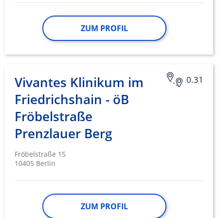
Geräte anhand von aktiv angeforderten
Informationen identifizieren
Nicht-IAB-Verarbeitungszwecke:
ZUM PROFIL
Notwendig
Performance
Vivantes Klinikum im
0.31
Funktional
Friedrichshain - öB
Werbung
Fröbelstraße
Prenzlauer Berg
Fröbelstraße 15
10405 Berlin
ZUM PROFIL