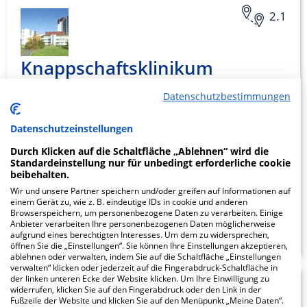
2.1
Knappschaftsklinikum
Saar GmbH,
Datenschutzbestimmungen
Krankenhaus Sulzbach
Datenschutzeinstellungen
An der Klinik 10
Durch Klicken auf die Schaltfläche „Ablehnen“ wird die
66280 Sulzbach (Saar)
Standardeinstellung nur für unbedingt erforderliche cookie
beibehalten.
Wir und unsere Partner speichern und/oder greifen auf Informationen auf
einem Gerät zu, wie z. B. eindeutige IDs in cookie und anderen
Browserspeichern, um personenbezogene Daten zu verarbeiten. Einige
ZUM PROFIL
Anbieter verarbeiten Ihre personenbezogenen Daten möglicherweise
aufgrund eines berechtigten Interesses. Um dem zu widersprechen,
öffnen Sie die „Einstellungen“. Sie können Ihre Einstellungen akzeptieren,
ablehnen oder verwalten, indem Sie auf die Schaltfläche „Einstellungen
verwalten“ klicken oder jederzeit auf die Fingerabdruck-Schaltfläche in
der linken unteren Ecke der Website klicken. Um Ihre Einwilligung zu
SHG-Kliniken
0.53
widerrufen, klicken Sie auf den Fingerabdruck oder den Link in der
Fußzeile der Website und klicken Sie auf den Menüpunkt „Meine Daten“.