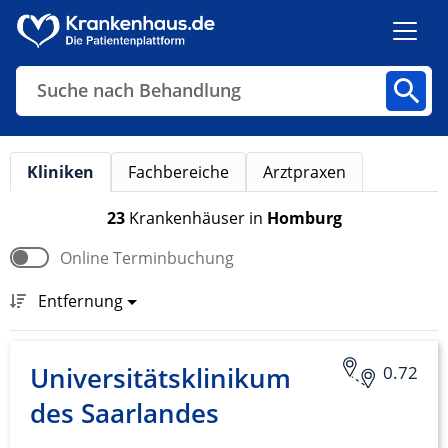
Suche nach Behandlung
Kliniken
Fachbereiche
Arztpraxen
Kliniken
Fachbereiche
Arztpraxen
23
Krankenhäuser
in
Homburg
Online Terminbuchung
Finden
Entfernung
Universitätsklinikum
0.72
des Saarlandes