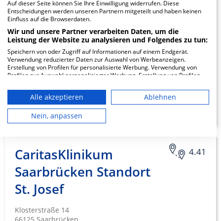
Auf dieser Seite können Sie Ihre Einwilligung widerrufen. Diese
Sonnenberg, Standort
Entscheidungen werden unseren Partnern mitgeteilt und haben keinen
Einfluss auf die Browserdaten.
Quierschied
Wir und unsere Partner verarbeiten Daten, um die
Leistung der Website zu analysieren und Folgendes zu tun:
Fischbacherstraße 100
Speichern von oder Zugriff auf Informationen auf einem Endgerät.
66287 Quierschied
Verwendung reduzierter Daten zur Auswahl von Werbeanzeigen.
Erstellung von Profilen für personalisierte Werbung. Verwendung von
Profilen zur Auswahl personalisierter Werbung. Erstellung von Profilen
zur Personalisierung von Inhalten. Verwendung von Profilen zur Auswahl
personalisierter Inhalte. Messung der Werbeleistung. Messung der
Alle akzeptieren
Ablehnen
ZUM PROFIL
Performance von Inhalten. Analyse von Zielgruppen durch Statistiken
oder Kombinationen von Daten aus verschiedenen Quellen. Entwicklung
und Verbesserung der Angebote. Verwendung reduzierter Daten zur
Nein, anpassen
Auswahl von Inhalten.
Daten können außerhalb der Europäischen Union weitergegeben und in
die USA gesendet werden.
Ihre Einwilligung und die cookie Richtlinie gelten ausschließlich für diese
CaritasKlinikum
4.41
Website/App.
Saarbrücken Standort
Partnerliste anzeigen (1 IAB-Anbieter)
Wir nutzen Ihre Daten für folgende Zwecke:
St. Josef
IAB-Verarbeitungszwecke:
Klosterstraße 14
Speichern von oder Zugriff auf
Informationen auf einem Endgerät
66125 Saarbrücken