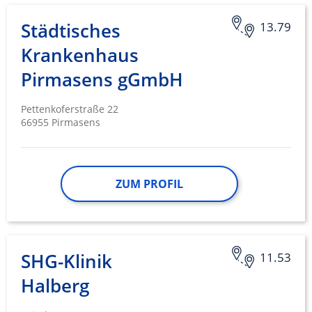
Entwicklung und Verbesserung der
Städtisches
13.79
Angebote
Krankenhaus
Verwendung reduzierter Daten zur Auswahl
Pirmasens gGmbH
von Inhalten
IAB-Besonderheiten:
Pettenkoferstraße 22
Verwendung genauer Standortdaten
66955 Pirmasens
Geräte anhand von aktiv angeforderten
Informationen identifizieren
ZUM PROFIL
Nicht-IAB-Verarbeitungszwecke:
Notwendig
Performance
SHG-Klinik
11.53
Funktional
Halberg
Werbung