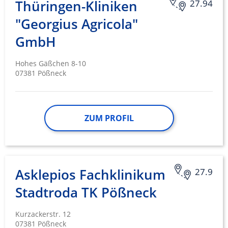
Thüringen-Kliniken
27.94
Funktional
"Georgius Agricola"
Werbung
GmbH
Hohes Gäßchen 8-10
07381 Pößneck
ZUM PROFIL
Asklepios Fachklinikum
27.9
Stadtroda TK Pößneck
Kurzackerstr. 12
07381 Pößneck