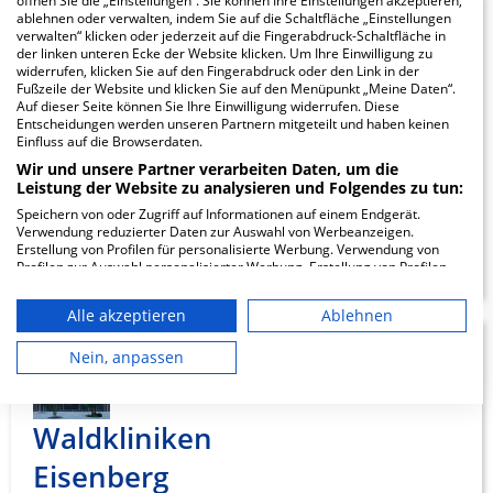
öffnen Sie die „Einstellungen“. Sie können Ihre Einstellungen akzeptieren,
ablehnen oder verwalten, indem Sie auf die Schaltfläche „Einstellungen
HELIOS Klinik
10.02
verwalten“ klicken oder jederzeit auf die Fingerabdruck-Schaltfläche in
der linken unteren Ecke der Website klicken. Um Ihre Einwilligung zu
Blankenhain
widerrufen, klicken Sie auf den Fingerabdruck oder den Link in der
Fußzeile der Website und klicken Sie auf den Menüpunkt „Meine Daten“.
Auf dieser Seite können Sie Ihre Einwilligung widerrufen. Diese
Wirthstraße 5
Entscheidungen werden unseren Partnern mitgeteilt und haben keinen
99444 Blankenhain
Einfluss auf die Browserdaten.
Wir und unsere Partner verarbeiten Daten, um die
Leistung der Website zu analysieren und Folgendes zu tun:
Speichern von oder Zugriff auf Informationen auf einem Endgerät.
Verwendung reduzierter Daten zur Auswahl von Werbeanzeigen.
ZUM PROFIL
Erstellung von Profilen für personalisierte Werbung. Verwendung von
Profilen zur Auswahl personalisierter Werbung. Erstellung von Profilen
zur Personalisierung von Inhalten. Verwendung von Profilen zur Auswahl
personalisierter Inhalte. Messung der Werbeleistung. Messung der
Alle akzeptieren
Ablehnen
Performance von Inhalten. Analyse von Zielgruppen durch Statistiken
oder Kombinationen von Daten aus verschiedenen Quellen. Entwicklung
0.88
und Verbesserung der Angebote. Verwendung reduzierter Daten zur
Nein, anpassen
Auswahl von Inhalten.
Daten können außerhalb der Europäischen Union weitergegeben und in
die USA gesendet werden.
Waldkliniken
Ihre Einwilligung und die cookie Richtlinie gelten ausschließlich für diese
Website/App.
Eisenberg
Partnerliste anzeigen (1 IAB-Anbieter)