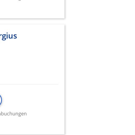
rgius
minbuchungen