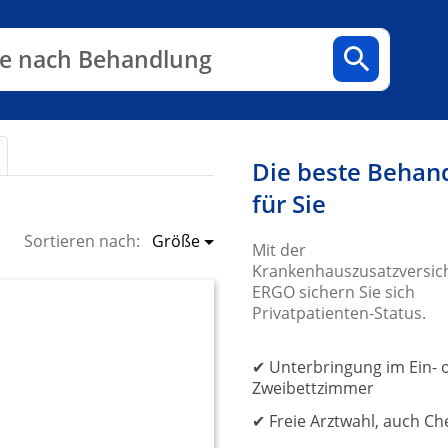
n
Fachbereiche
Arztpraxen
e nach Behandlung
e nach Diagnose
Die beste Behan
für Sie
Größe
Sortieren nach:
Mit der
Krankenhauszusatzversic
ERGO sichern Sie sich
Privatpatienten-Status.
✔ Unterbringung im Ein- 
Zweibettzimmer
✔ Freie Arztwahl, auch Ch