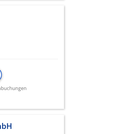
minbuchungen
mbH