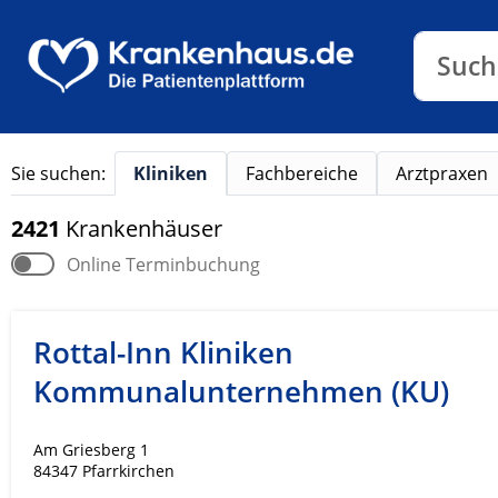
Klinike
Such
Such
Sie suchen:
Kliniken
Fachbereiche
Arztpraxen
2421
Krankenhäuser
Online Terminbuchung
Rottal-Inn Kliniken
Kommunalunternehmen (KU)
Am Griesberg 1
84347 Pfarrkirchen