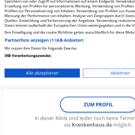
Speichern von oder Zugriff auf Informationen auf einem Endgerät. Verwendu
ZUM PROFIL
Erstellung von Profilen für personalisierte Werbung. Verwendung von Profilen
Profilen zur Personalisierung von Inhalten. Verwendung von Profilen zur Ausw
Messung der Performance von Inhalten. Analyse von Zielgruppen durch Stati
In dieser Klinik sind leider noch keine Ter
Quellen. Entwicklung und Verbesserung der Angebote. Verwendung reduzierte
via
Krankenhaus.de
möglich.
Daten können außerhalb der Europäischen Union weitergegeben und in die 
Ihre Einwilligung und die cookie Richtlinie gelten ausschließlich für diese Webs
Partnerliste anzeigen (1 IAB-Anbieter)
Wir nutzen Ihre Daten für folgende Zwecke:
ZfP Südwürttemberg Weissenau
IAB-Verarbeitungszwecke:
Speichern von oder Zugriff auf Informationen auf einem En
Weingartshofer Straße 2
Alle akzeptieren
Ablehnen
Verwendung reduzierter Daten zur Auswahl von Werbeanze
88214 Ravensburg
Erstellung von Profilen für personalisierte Werbung
Verwendung von Profilen zur Auswahl personalisierter We
ZUM PROFIL
Erstellung von Profilen zur Personalisierung von Inhalten
In dieser Klinik sind leider noch keine Ter
via
Krankenhaus.de
möglich.
Verwendung von Profilen zur Auswahl personalisierter Inha