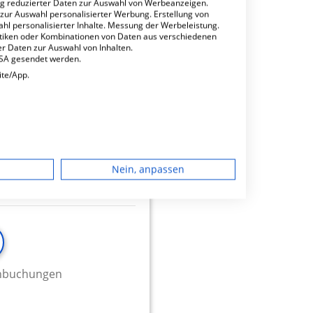
ng reduzierter Daten zur Auswahl von Werbeanzeigen.
 zur Auswahl personalisierter Werbung. Erstellung von
ahl personalisierter Inhalte. Messung der Werbeleistung.
stiken oder Kombinationen von Daten aus verschiedenen
minbuchungen
r Daten zur Auswahl von Inhalten.
USA gesendet werden.
ite/App.
dgerät
Nein, anpassen
igen
rbung
minbuchungen
lte