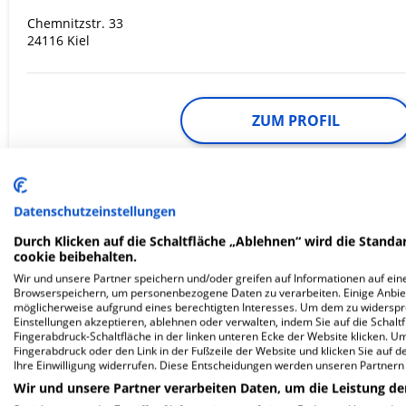
Chemnitzstr. 33
24116 Kiel
ZUM PROFIL
In dieser Klinik sind leider noch keine Ter
via
Krankenhaus.de
möglich.
Datenschutzeinstellungen
Durch Klicken auf die Schaltfläche „Ablehnen“ wird die Standar
cookie beibehalten.
Marien-Hospital
Wir und unsere Partner speichern und/oder greifen auf Informationen auf eine
Browserspeichern, um personenbezogene Daten zu verarbeiten. Einige Anbie
möglicherweise aufgrund eines berechtigten Interesses. Um dem zu widersprec
Einstellungen akzeptieren, ablehnen oder verwalten, indem Sie auf die Schaltfl
Gottfried-Disse-Straße 40
Fingerabdruck-Schaltfläche in der linken unteren Ecke der Website klicken. Um 
53879 Euskirchen
Fingerabdruck oder den Link in der Fußzeile der Website und klicken Sie auf 
Ihre Einwilligung widerrufen. Diese Entscheidungen werden unseren Partnern 
Wir und unsere Partner verarbeiten Daten, um die Leistung de