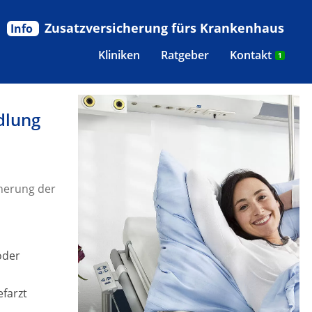
Zusatzversicherung fürs Krankenhaus
Info
Kliniken
Ratgeber
Kontakt
1
dlung
herung der
oder
efarzt