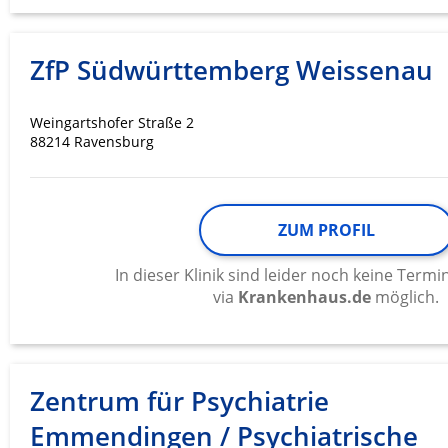
Messung der Werbeleistung
Messung der Performance von Inhalten
ZfP Südwürttemberg Weissenau
Analyse von Zielgruppen durch Statistiken oder Kombinati
verschiedenen Quellen
Weingartshofer Straße 2
88214 Ravensburg
Entwicklung und Verbesserung der Angebote
Verwendung reduzierter Daten zur Auswahl von Inhalten
IAB-Besonderheiten:
ZUM PROFIL
Verwendung genauer Standortdaten
In dieser Klinik sind leider noch keine Ter
via
Krankenhaus.de
möglich.
Geräte anhand von aktiv angeforderten Informationen ident
Nicht-IAB-Verarbeitungszwecke:
Notwendig
Zentrum für Psychiatrie
Performance
Emmendingen / Psychiatrische
Funktional