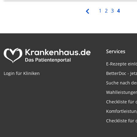
1
2
3
4
Services
E-Rezepte ein
BetterDoc - Jet
Login für Kliniken
Suche nach de
Wahlleistunge
Checkliste für
Komfortleistu
Checkliste für