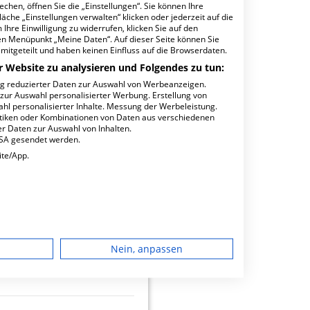
hen, öffnen Sie die „Einstellungen“. Sie können Ihre
äche „Einstellungen verwalten“ klicken oder jederzeit auf die
Ihre Einwilligung zu widerrufen, klicken Sie auf den
den Menüpunkt „Meine Daten“. Auf dieser Seite können Sie
mitgeteilt und haben keinen Einfluss auf die Browserdaten.
r Website zu analysieren und Folgendes zu tun:
ng reduzierter Daten zur Auswahl von Werbeanzeigen.
 zur Auswahl personalisierter Werbung. Erstellung von
ahl personalisierter Inhalte. Messung der Werbeleistung.
minbuchungen
stiken oder Kombinationen von Daten aus verschiedenen
r Daten zur Auswahl von Inhalten.
USA gesendet werden.
ite/App.
ng
22.97
dgerät
Nein, anpassen
igen