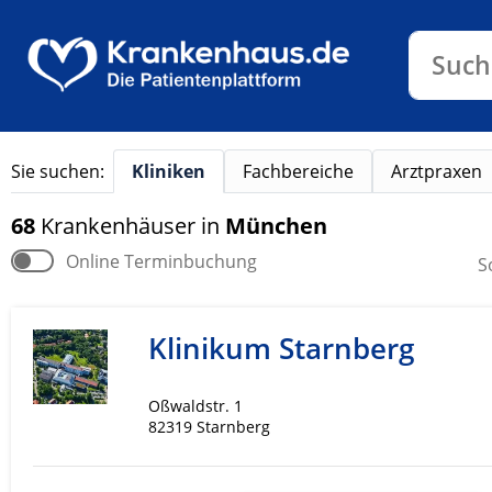
Klinike
Such
Sie suchen:
Kliniken
Fachbereiche
Arztpraxen
68
Krankenhäuser
in
München
Online Terminbuchung
S
Klinikum Starnberg
Oßwaldstr. 1
82319 Starnberg