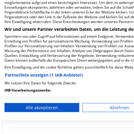
Dürrbergstraße 12
möglicherweise aufgrund eines berechtigten Interesses. Um dem zu widersprec
Einstellungen akzeptieren, ablehnen oder verwalten, indem Sie auf die Schaltfl
82335 Berg
Fingerabdruck-Schaltfläche in der linken unteren Ecke der Website klicken. Um 
Fingerabdruck oder den Link in der Fußzeile der Website und klicken Sie auf 
Ihre Einwilligung widerrufen. Diese Entscheidungen werden unseren Partnern 
Wir und unsere Partner verarbeiten Daten, um die Leistung de
ZUM PROFIL
Speichern von oder Zugriff auf Informationen auf einem Endgerät. Verwendu
Erstellung von Profilen für personalisierte Werbung. Verwendung von Profilen
Profilen zur Personalisierung von Inhalten. Verwendung von Profilen zur Ausw
In dieser Klinik sind leider noch keine Ter
Messung der Performance von Inhalten. Analyse von Zielgruppen durch Stati
via
Krankenhaus.de
möglich.
Quellen. Entwicklung und Verbesserung der Angebote. Verwendung reduzierte
Daten können außerhalb der Europäischen Union weitergegeben und in die 
Ihre Einwilligung und die cookie Richtlinie gelten ausschließlich für diese Webs
Partnerliste anzeigen (1 IAB-Anbieter)
Benedictus Krankenhaus Feldafi
Wir nutzen Ihre Daten für folgende Zwecke:
IAB-Verarbeitungszwecke:
GmbH & Co. KG
Speichern von oder Zugriff auf Informationen auf einem En
Alle akzeptieren
Ablehnen
Thomas-Mann-Straße 6
Verwendung reduzierter Daten zur Auswahl von Werbeanze
82340 Feldafing
Erstellung von Profilen für personalisierte Werbung