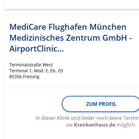
Nicht-IAB-Verarbeitungszwecke:
Notwendig
Performance
MediCare Flughafen München
Medizinisches Zentrum GmbH -
Funktional
AirportClinic…
Werbung
Terminalstraße West
Terminal 1, Mod. E, Eb. 03
85356 Freising
ZUM PROFIL
In dieser Klinik sind leider noch keine Ter
via
Krankenhaus.de
möglich.