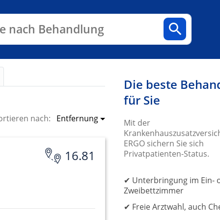
n
Fachbereiche
Arztpraxen
e nach Behandlung
Die beste Behan
für Sie
Entfernung
ortieren nach:
Mit der
Krankenhauszusatzversic
ERGO sichern Sie sich
16.81
Privatpatienten-Status.
✔ Unterbringung im Ein- 
Zweibettzimmer
✔ Freie Arztwahl, auch Ch