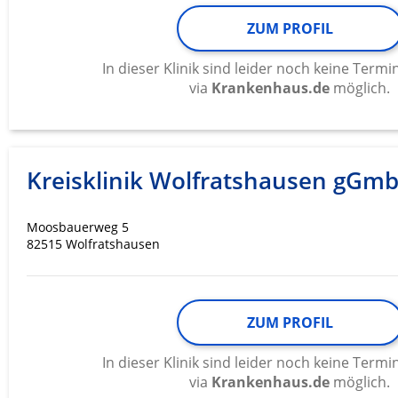
Verwendung von Profilen zur Auswahl personalisierter We
ZUM PROFIL
Erstellung von Profilen zur Personalisierung von Inhalten
In dieser Klinik sind leider noch keine Ter
Verwendung von Profilen zur Auswahl personalisierter Inha
via
Krankenhaus.de
möglich.
Messung der Werbeleistung
Messung der Performance von Inhalten
Kreisklinik Wolfratshausen gGm
Analyse von Zielgruppen durch Statistiken oder Kombinati
verschiedenen Quellen
Moosbauerweg 5
Entwicklung und Verbesserung der Angebote
82515 Wolfratshausen
Verwendung reduzierter Daten zur Auswahl von Inhalten
IAB-Besonderheiten:
ZUM PROFIL
Verwendung genauer Standortdaten
In dieser Klinik sind leider noch keine Ter
Geräte anhand von aktiv angeforderten Informationen ident
via
Krankenhaus.de
möglich.