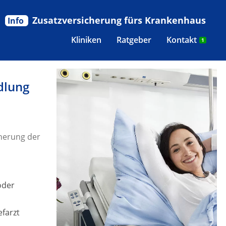
Zusatzversicherung fürs Krankenhaus
Info
Kliniken
Ratgeber
Kontakt
1
dlung
herung der
oder
efarzt