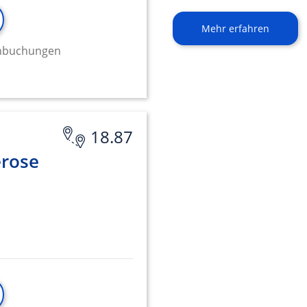
Mehr erfahren
minbuchungen
18.87
erose