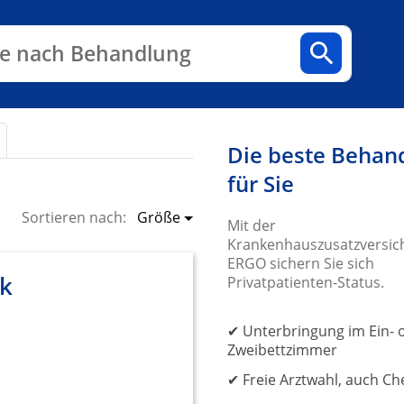
n
Fachbereiche
Arztpraxen
e nach Behandlung
Die beste Behan
für Sie
Größe
Sortieren nach:
Mit der
Krankenhauszusatzversic
ERGO sichern Sie sich
ik
Privatpatienten-Status.
✔ Unterbringung im Ein- 
Zweibettzimmer
✔ Freie Arztwahl, auch Ch