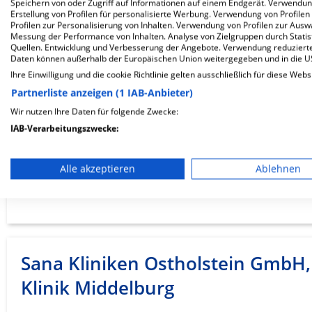
Jugendpsychiatrie und -
Speichern von oder Zugriff auf Informationen auf einem Endgerät. Verwendu
Erstellung von Profilen für personalisierte Werbung. Verwendung von Profilen
Profilen zur Personalisierung von Inhalten. Verwendung von Profilen zur Ausw
Psychotherapie,…
Messung der Performance von Inhalten. Analyse von Zielgruppen durch Stati
Quellen. Entwicklung und Verbesserung der Angebote. Verwendung reduzierte
Daten können außerhalb der Europäischen Union weitergegeben und in die 
Theodor-Schäfer-Straße 1a
Ihre Einwilligung und die cookie Richtlinie gelten ausschließlich für diese Webs
25813 Husum
Partnerliste anzeigen (1 IAB-Anbieter)
Wir nutzen Ihre Daten für folgende Zwecke:
IAB-Verarbeitungszwecke:
ZUM PROFIL
Speichern von oder Zugriff auf Informationen auf einem En
Alle akzeptieren
Ablehnen
In dieser Klinik sind leider noch keine Ter
Verwendung reduzierter Daten zur Auswahl von Werbeanze
via
Krankenhaus.de
möglich.
Erstellung von Profilen für personalisierte Werbung
Verwendung von Profilen zur Auswahl personalisierter We
Sana Kliniken Ostholstein GmbH,
Erstellung von Profilen zur Personalisierung von Inhalten
Klinik Middelburg
Verwendung von Profilen zur Auswahl personalisierter Inha