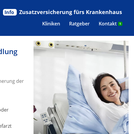
Zusatzversicherung fürs Krankenhaus
Info
Kliniken
Ratgeber
Kontakt
1
dlung
herung der
oder
efarzt