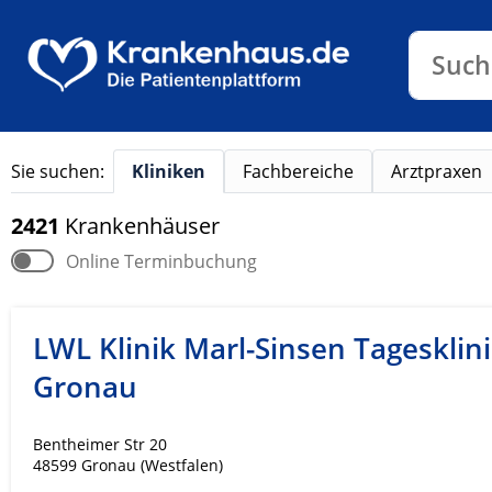
Klinike
Such
Sie suchen:
Kliniken
Fachbereiche
Arztpraxen
2421
Krankenhäuser
Online Terminbuchung
LWL Klinik Marl-Sinsen Tagesklin
Gronau
Bentheimer Str 20
48599 Gronau (Westfalen)