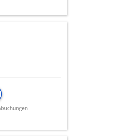
k
minbuchungen