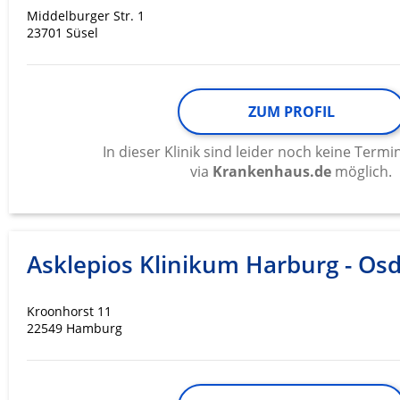
Messung der Werbeleistung
Middelburger Str. 1
23701 Süsel
Messung der Performance von Inhalten
Analyse von Zielgruppen durch Statistiken oder Kombinati
verschiedenen Quellen
ZUM PROFIL
Entwicklung und Verbesserung der Angebote
In dieser Klinik sind leider noch keine Ter
via
Krankenhaus.de
möglich.
Verwendung reduzierter Daten zur Auswahl von Inhalten
IAB-Besonderheiten:
Verwendung genauer Standortdaten
Asklepios Klinikum Harburg - Osd
Geräte anhand von aktiv angeforderten Informationen ident
Nicht-IAB-Verarbeitungszwecke:
Kroonhorst 11
Notwendig
22549 Hamburg
Performance
Funktional