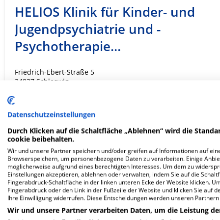
HELIOS Klinik für Kinder- und
Jugendpsychiatrie und -
Psychotherapie…
Friedrich-Ebert-Straße 5
24837 Schleswig
Datenschutzeinstellungen
ZUM PROFIL
Durch Klicken auf die Schaltfläche „Ablehnen“ wird die Standar
cookie beibehalten.
In dieser Klinik sind leider noch keine Ter
Wir und unsere Partner speichern und/oder greifen auf Informationen auf eine
via
Krankenhaus.de
möglich.
Browserspeichern, um personenbezogene Daten zu verarbeiten. Einige Anbie
möglicherweise aufgrund eines berechtigten Interesses. Um dem zu widersprec
Einstellungen akzeptieren, ablehnen oder verwalten, indem Sie auf die Schaltfl
Fingerabdruck-Schaltfläche in der linken unteren Ecke der Website klicken. Um 
Fingerabdruck oder den Link in der Fußzeile der Website und klicken Sie auf 
Ihre Einwilligung widerrufen. Diese Entscheidungen werden unseren Partnern 
HELIOS Klinik für Kinder- und
Wir und unsere Partner verarbeiten Daten, um die Leistung de