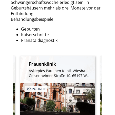
Schwangerschaftswoche erledigt sein, in
Geburtshäusern mehr als drei Monate vor der
Entbindung.
Behandlungsbeispiele:
Geburten
Kaiserschnitte
Pränataldiagnostik
Frauenklinik
Ge
St. Josefs-Hospital Wiesbaden GmbH
Asklepios Paulinen Klinik Wiesbaden
sbaden
Geisenheimer Straße 10, 65197 Wiesbaden
Be