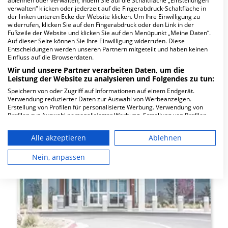
ablehnen oder verwalten, indem Sie auf die Schaltfläche „Einstellungen
beispielsweise Fachabteilungen wie die
verwalten“ klicken oder jederzeit auf die Fingerabdruck-Schaltfläche in
der linken unteren Ecke der Website klicken. Um Ihre Einwilligung zu
Akutgeriatrie, Unfallchirurgie, Schulterchirurgie
widerrufen, klicken Sie auf den Fingerabdruck oder den Link in der
und Fußchirurgie.
Fußzeile der Website und klicken Sie auf den Menüpunkt „Meine Daten“.
Behandlungsbeispiele:
Auf dieser Seite können Sie Ihre Einwilligung widerrufen. Diese
Entscheidungen werden unseren Partnern mitgeteilt und haben keinen
Einfluss auf die Browserdaten.
Arthrose und Knorpelschäden
Wir und unsere Partner verarbeiten Daten, um die
Hüftgelenkbeschwerden
Leistung der Website zu analysieren und Folgendes zu tun:
Kniegelenkbeschwerden
Speichern von oder Zugriff auf Informationen auf einem Endgerät.
Verwendung reduzierter Daten zur Auswahl von Werbeanzeigen.
Erstellung von Profilen für personalisierte Werbung. Verwendung von
Orthopädie
Profilen zur Auswahl personalisierter Werbung. Erstellung von Profilen
zur Personalisierung von Inhalten. Verwendung von Profilen zur Auswahl
HELIOS Aukamm-Klinik Wiesbaden GmbH
personalisierter Inhalte. Messung der Werbeleistung. Messung der
Leibnizstraße 21, 65191 Wiesbaden
Alle akzeptieren
Ablehnen
Performance von Inhalten. Analyse von Zielgruppen durch Statistiken
oder Kombinationen von Daten aus verschiedenen Quellen. Entwicklung
und Verbesserung der Angebote. Verwendung reduzierter Daten zur
Nein, anpassen
Auswahl von Inhalten.
Daten können außerhalb der Europäischen Union weitergegeben und in
die USA gesendet werden.
Ihre Einwilligung und die cookie Richtlinie gelten ausschließlich für diese
Website/App.
Partnerliste anzeigen (1 IAB-Anbieter)
Wir nutzen Ihre Daten für folgende Zwecke: