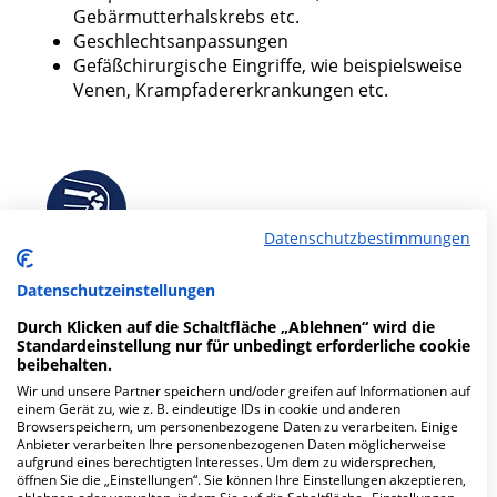
Gebärmutterhalskrebs etc.
Geschlechtsanpassungen
Gefäßchirurgische Eingriffe, wie beispielsweise
Venen, Krampfadererkrankungen etc.
Datenschutzbestimmungen
Spezialisierte Kliniken der
Datenschutzeinstellungen
Orthopädie in Wiesbaden
Durch Klicken auf die Schaltfläche „Ablehnen“ wird die
Standardeinstellung nur für unbedingt erforderliche cookie
beibehalten.
Die Orthopädie behandelt beispielsweise
Erkrankungen des Stütz- und
Wir und unsere Partner speichern und/oder greifen auf Informationen auf
einem Gerät zu, wie z. B. eindeutige IDs in cookie und anderen
Bewegungsapparates und angeborene
Browserspeichern, um personenbezogene Daten zu verarbeiten. Einige
Fehlbildungen. Es wird zwischen der
Anbieter verarbeiten Ihre personenbezogenen Daten möglicherweise
aufgrund eines berechtigten Interesses. Um dem zu widersprechen,
konservativen und operativen Behandlung
öffnen Sie die „Einstellungen“. Sie können Ihre Einstellungen akzeptieren,
unterschieden. Zur Orthopädie gehören