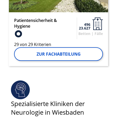
Analyse von Zielgruppen durch Statistiken
oder Kombinationen von Daten aus
verschiedenen Quellen
Patientensicherheit &
496
Hygiene
23.627
Entwicklung und Verbesserung der
Angebote
Betten | Fälle
Verwendung reduzierter Daten zur Auswahl
29 von 29 Kriterien
von Inhalten
ZUR FACHABTEILUNG
IAB-Besonderheiten:
Verwendung genauer Standortdaten
Geräte anhand von aktiv angeforderten
Informationen identifizieren
Nicht-IAB-Verarbeitungszwecke:
Notwendig
Spezialisierte Kliniken der
Performance
Neurologie in Wiesbaden