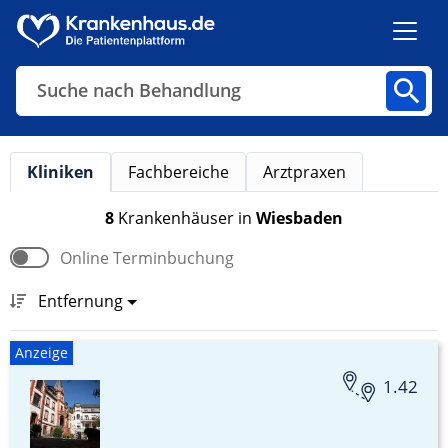
Suche nach Diagnose
Kliniken
Fachbereiche
Arztpraxen
Kliniken
Fachbereiche
Arztpraxen
8
Krankenhäuser
in
Wiesbaden
Online Terminbuchung
Finden
Entfernung
Anzeige
1.42