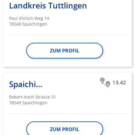
Landkreis Tuttlingen
Entwicklung und Verbesserung der
Angebote
Paul Ehrlich Weg 14
78549 Spaichingen
Verwendung reduzierter Daten zur Auswahl
von Inhalten
IAB-Besonderheiten:
ZUM PROFIL
Verwendung genauer Standortdaten
Geräte anhand von aktiv angeforderten
Informationen identifizieren
Nicht-IAB-Verarbeitungszwecke:
Spaichingen
13.42
Notwendig
Robert-Koch Strasse 31
Performance
78549 Spaichingen
Funktional
Werbung
ZUM PROFIL