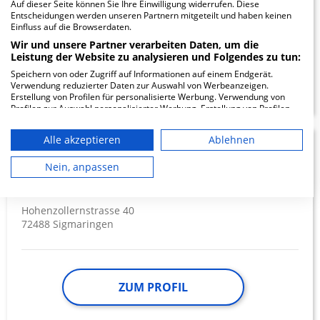
Auf dieser Seite können Sie Ihre Einwilligung widerrufen. Diese
72336 Balingen
Entscheidungen werden unseren Partnern mitgeteilt und haben keinen
Einfluss auf die Browserdaten.
Wir und unsere Partner verarbeiten Daten, um die
Leistung der Website zu analysieren und Folgendes zu tun:
Speichern von oder Zugriff auf Informationen auf einem Endgerät.
ZUM PROFIL
Verwendung reduzierter Daten zur Auswahl von Werbeanzeigen.
Erstellung von Profilen für personalisierte Werbung. Verwendung von
Profilen zur Auswahl personalisierter Werbung. Erstellung von Profilen
zur Personalisierung von Inhalten. Verwendung von Profilen zur Auswahl
personalisierter Inhalte. Messung der Werbeleistung. Messung der
Alle akzeptieren
Ablehnen
Performance von Inhalten. Analyse von Zielgruppen durch Statistiken
SRH Krankenhaus
11.29
oder Kombinationen von Daten aus verschiedenen Quellen. Entwicklung
und Verbesserung der Angebote. Verwendung reduzierter Daten zur
Nein, anpassen
Sigmaringen
Auswahl von Inhalten.
Daten können außerhalb der Europäischen Union weitergegeben und in
die USA gesendet werden.
Hohenzollernstrasse 40
Ihre Einwilligung und die cookie Richtlinie gelten ausschließlich für diese
72488 Sigmaringen
Website/App.
Partnerliste anzeigen (1 IAB-Anbieter)
Wir nutzen Ihre Daten für folgende Zwecke:
IAB-Verarbeitungszwecke:
ZUM PROFIL
Speichern von oder Zugriff auf
Informationen auf einem Endgerät