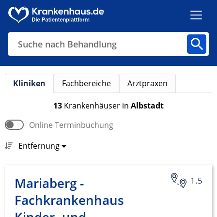
Suche nach Behandlung
Kliniken
Fachbereiche
Arztpraxen
Kliniken
Fachbereiche
Arztpraxen
13
Krankenhäuser
in
Albstadt
Online Terminbuchung
Finden
Entfernung
Mariaberg -
1.5
Fachkrankenhaus