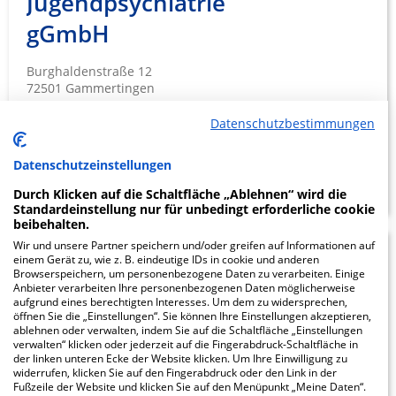
Jugendpsychiatrie
gGmbH
Burghaldenstraße 12
72501 Gammertingen
Datenschutzbestimmungen
Datenschutzeinstellungen
ZUM PROFIL
Durch Klicken auf die Schaltfläche „Ablehnen“ wird die
Standardeinstellung nur für unbedingt erforderliche cookie
beibehalten.
Wir und unsere Partner speichern und/oder greifen auf Informationen auf
Tagesklinik für
9.49
einem Gerät zu, wie z. B. eindeutige IDs in cookie und anderen
Browserspeichern, um personenbezogene Daten zu verarbeiten. Einige
Psychiatrie und
Anbieter verarbeiten Ihre personenbezogenen Daten möglicherweise
aufgrund eines berechtigten Interesses. Um dem zu widersprechen,
öffnen Sie die „Einstellungen“. Sie können Ihre Einstellungen akzeptieren,
Psychotherapie
ablehnen oder verwalten, indem Sie auf die Schaltfläche „Einstellungen
verwalten“ klicken oder jederzeit auf die Fingerabdruck-Schaltfläche in
Zollernalbkreis gGmbH
der linken unteren Ecke der Website klicken. Um Ihre Einwilligung zu
widerrufen, klicken Sie auf den Fingerabdruck oder den Link in der
Fußzeile der Website und klicken Sie auf den Menüpunkt „Meine Daten“.
Albrechtstraße 43