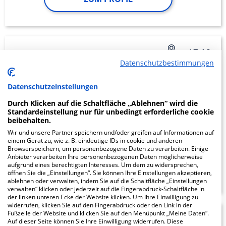
Dietrich-Bonhoeffer-
17.18
Datenschutzbestimmungen
Klinikum Standort
Neubrandenburg
Datenschutzeinstellungen
Durch Klicken auf die Schaltfläche „Ablehnen“ wird die
Standardeinstellung nur für unbedingt erforderliche cookie
Salvador-Allende-Straße 30
beibehalten.
17036 Neubrandenburg
Wir und unsere Partner speichern und/oder greifen auf Informationen auf
einem Gerät zu, wie z. B. eindeutige IDs in cookie und anderen
Browserspeichern, um personenbezogene Daten zu verarbeiten. Einige
Anbieter verarbeiten Ihre personenbezogenen Daten möglicherweise
aufgrund eines berechtigten Interesses. Um dem zu widersprechen,
ZUM PROFIL
öffnen Sie die „Einstellungen“. Sie können Ihre Einstellungen akzeptieren,
ablehnen oder verwalten, indem Sie auf die Schaltfläche „Einstellungen
verwalten“ klicken oder jederzeit auf die Fingerabdruck-Schaltfläche in
der linken unteren Ecke der Website klicken. Um Ihre Einwilligung zu
widerrufen, klicken Sie auf den Fingerabdruck oder den Link in der
Fußzeile der Website und klicken Sie auf den Menüpunkt „Meine Daten“.
Evangelisches
22.44
Auf dieser Seite können Sie Ihre Einwilligung widerrufen. Diese