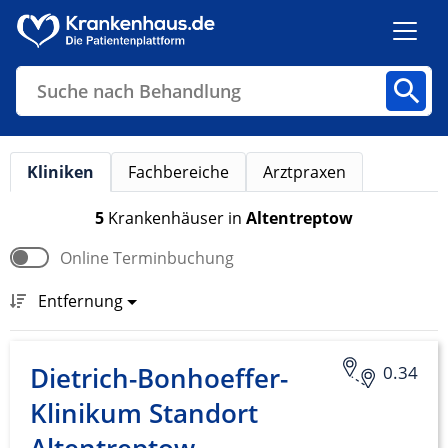
Suche nach Behandlung
Kliniken
Fachbereiche
Arztpraxen
Kliniken
Fachbereiche
Arztpraxen
5
Krankenhäuser
in
Altentreptow
Online Terminbuchung
Finden
Entfernung
Dietrich-Bonhoeffer-
0.34
Klinikum Standort