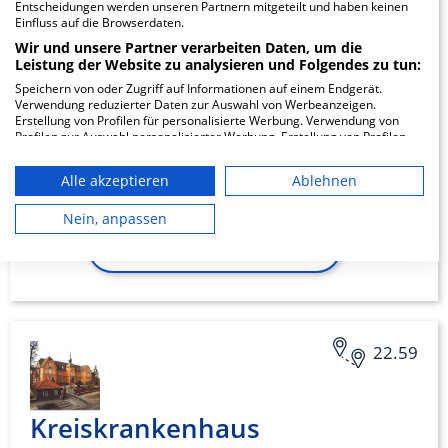
Entscheidungen werden unseren Partnern mitgeteilt und haben keinen
Krankenhaus
Einfluss auf die Browserdaten.
Wir und unsere Partner verarbeiten Daten, um die
Bethanien gGmbH, TK
Leistung der Website zu analysieren und Folgendes zu tun:
Demmin
Speichern von oder Zugriff auf Informationen auf einem Endgerät.
Verwendung reduzierter Daten zur Auswahl von Werbeanzeigen.
Erstellung von Profilen für personalisierte Werbung. Verwendung von
Profilen zur Auswahl personalisierter Werbung. Erstellung von Profilen
Treptower Strasse 39
zur Personalisierung von Inhalten. Verwendung von Profilen zur Auswahl
17109 Demmin
personalisierter Inhalte. Messung der Werbeleistung. Messung der
Alle akzeptieren
Ablehnen
Performance von Inhalten. Analyse von Zielgruppen durch Statistiken
oder Kombinationen von Daten aus verschiedenen Quellen. Entwicklung
und Verbesserung der Angebote. Verwendung reduzierter Daten zur
Nein, anpassen
Auswahl von Inhalten.
ZUM PROFIL
Daten können außerhalb der Europäischen Union weitergegeben und in
die USA gesendet werden.
Ihre Einwilligung und die cookie Richtlinie gelten ausschließlich für diese
Website/App.
Partnerliste anzeigen (1 IAB-Anbieter)
22.59
Wir nutzen Ihre Daten für folgende Zwecke:
IAB-Verarbeitungszwecke:
Speichern von oder Zugriff auf
Kreiskrankenhaus
Informationen auf einem Endgerät