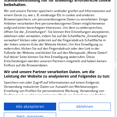
Standardeinstellung nur für unbedingt erforderliche cookie
beibehalten.
Kaiserslautern
Wir und unsere Partner speichern und/oder greifen auf Informationen auf
einem Gerät zu, wie z. B. eindeutige IDs in cookie und anderen
Browserspeichern, um personenbezogene Daten zu verarbeiten. Einige
Brüssler Straße 7
Anbieter verarbeiten Ihre personenbezogenen Daten möglicherweise
67655 Kaiserslautern
aufgrund eines berechtigten Interesses. Um dem zu widersprechen,
öffnen Sie die „Einstellungen“. Sie können Ihre Einstellungen akzeptieren,
ablehnen oder verwalten, indem Sie auf die Schaltfläche „Einstellungen
verwalten“ klicken oder jederzeit auf die Fingerabdruck-Schaltfläche in
der linken unteren Ecke der Website klicken. Um Ihre Einwilligung zu
ZUM PROFIL
widerrufen, klicken Sie auf den Fingerabdruck oder den Link in der
Fußzeile der Website und klicken Sie auf den Menüpunkt „Meine Daten“.
Auf dieser Seite können Sie Ihre Einwilligung widerrufen. Diese
Entscheidungen werden unseren Partnern mitgeteilt und haben keinen
Einfluss auf die Browserdaten.
Wir und unsere Partner verarbeiten Daten, um die
23.09
Leistung der Website zu analysieren und Folgendes zu tun:
Speichern von oder Zugriff auf Informationen auf einem Endgerät.
Verwendung reduzierter Daten zur Auswahl von Werbeanzeigen.
Erstellung von Profilen für personalisierte Werbung. Verwendung von
Westpfalz-Klinikum
Profilen zur Auswahl personalisierter Werbung. Erstellung von Profilen
zur Personalisierung von Inhalten. Verwendung von Profilen zur Auswahl
GmbH - Standort III
personalisierter Inhalte. Messung der Werbeleistung. Messung der
Alle akzeptieren
Ablehnen
Performance von Inhalten. Analyse von Zielgruppen durch Statistiken
Kirchheimbolanden
oder Kombinationen von Daten aus verschiedenen Quellen. Entwicklung
und Verbesserung der Angebote. Verwendung reduzierter Daten zur
Nein, anpassen