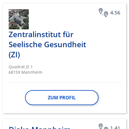
Nicht-IAB-Verarbeitungszwecke:
4.56
Notwendig
Performance
Zentralinstitut für
Funktional
Seelische Gesundheit
(ZI)
Werbung
Quadrat J5 1
68159 Mannheim
ZUM PROFIL
1.41