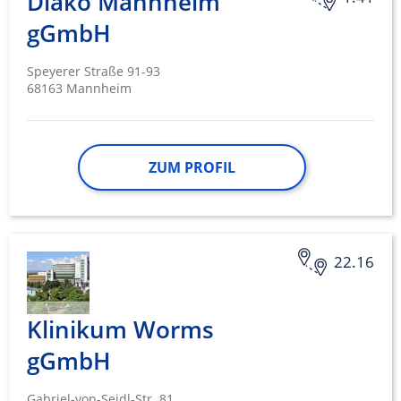
Diako Mannheim
gGmbH
Speyerer Straße 91-93
68163 Mannheim
ZUM PROFIL
22.16
Klinikum Worms
gGmbH
Gabriel-von-Seidl-Str. 81