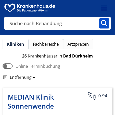
Suche nach Behandlung
Kliniken
Fachbereiche
Arztpraxen
Kliniken
Fachbereiche
Arztpraxen
26
Krankenhäuser
in
Bad Dürkheim
Online Terminbuchung
Finden
Entfernung
MEDIAN Klinik
0.94
Sonnenwende