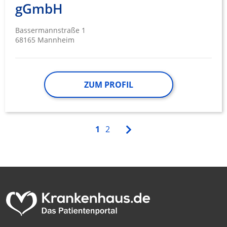
gGmbH
Bassermannstraße 1
68165 Mannheim
ZUM PROFIL
1
2