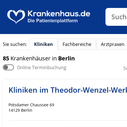
Klinike
Such
Sie suchen:
Kliniken
Fachbereiche
Arztpraxen
85
Krankenhäuser
in
Berlin
Online Terminbuchung
S
Kliniken im Theodor-Wenzel-Wer
Potsdamer Chaussee 69
14129 Berlin