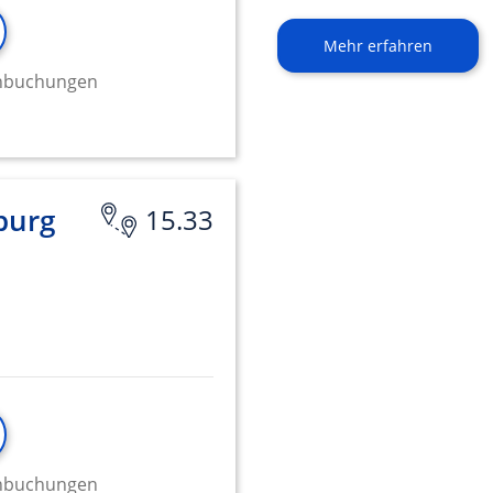
Mehr erfahren
minbuchungen
burg
15.33
minbuchungen