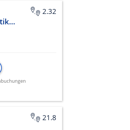
2.32
tik…
minbuchungen
21.8