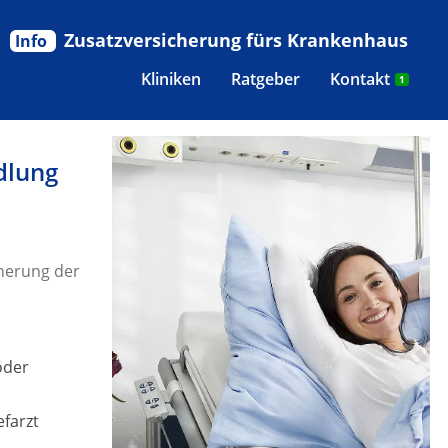
Zusatzversicherung fürs Krankenhaus
Info
Kliniken
Ratgeber
Kontakt
1
dlung
herung der
oder
efarzt