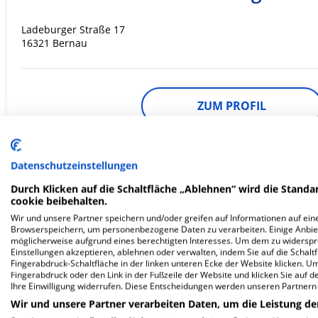
Ladeburger Straße 17
16321 Bernau
ZUM PROFIL
In dieser Klinik sind leider noch keine Ter
via
Krankenhaus.de
möglich.
Datenschutzeinstellungen
Durch Klicken auf die Schaltfläche „Ablehnen“ wird die Standar
cookie beibehalten.
Wir und unsere Partner speichern und/oder greifen auf Informationen auf eine
Oberhavel Kliniken GmbH / Klini
Browserspeichern, um personenbezogene Daten zu verarbeiten. Einige Anbie
möglicherweise aufgrund eines berechtigten Interesses. Um dem zu widersprec
Hennigsdorf
Einstellungen akzeptieren, ablehnen oder verwalten, indem Sie auf die Schaltfl
Fingerabdruck-Schaltfläche in der linken unteren Ecke der Website klicken. Um 
Fingerabdruck oder den Link in der Fußzeile der Website und klicken Sie auf 
Ihre Einwilligung widerrufen. Diese Entscheidungen werden unseren Partnern 
Marwitzer Straße 91
16761 Hennigsdorf
Wir und unsere Partner verarbeiten Daten, um die Leistung de