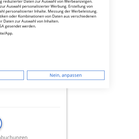
ng reduzierter Daten zur Auswahl von Werbeanzeigen.
 zur Auswahl personalisierter Werbung. Erstellung von
ahl personalisierter Inhalte. Messung der Werbeleistung.
stiken oder Kombinationen von Daten aus verschiedenen
r Daten zur Auswahl von Inhalten.
USA gesendet werden.
ite/App.
minbuchungen
dgerät
16.29
Nein, anpassen
igen
rbung
lte
minbuchungen