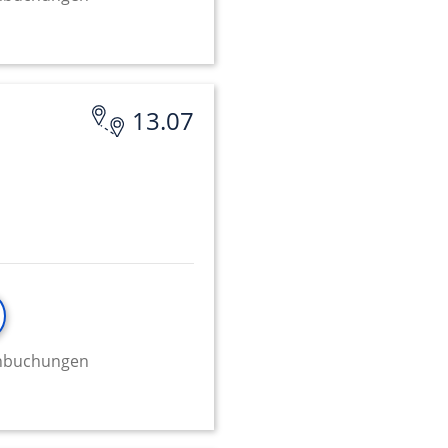
onen von Daten aus
13.07
ifizieren
minbuchungen