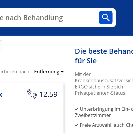
n
Fachbereiche
Arztpraxen
e nach Behandlung
Die beste Behan
für Sie
Entfernung
ortieren nach:
Mit der
Krankenhauszusatzversic
ERGO sichern Sie sich
k
12.59
Privatpatienten-Status.
✔ Unterbringung im Ein- 
Zweibettzimmer
✔ Freie Arztwahl, auch Ch