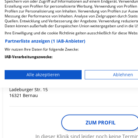
Speichern von oder Zugriff auf Informationen auf einem Endgerät. Verwendu
Erstellung von Profilen für personalisierte Werbung. Verwendung von Profilen
Profilen zur Personalisierung von Inhalten. Verwendung von Profilen zur Ausw
Messung der Performance von Inhalten. Analyse von Zielgruppen durch Stati
ZUM PROFIL
Quellen. Entwicklung und Verbesserung der Angebote. Verwendung reduzierte
Daten können außerhalb der Europäischen Union weitergegeben und in die 
Ihre Einwilligung und die cookie Richtlinie gelten ausschließlich für diese Webs
In dieser Klinik sind leider noch keine Ter
via
Krankenhaus.de
möglich.
Partnerliste anzeigen (1 IAB-Anbieter)
Wir nutzen Ihre Daten für folgende Zwecke:
IAB-Verarbeitungszwecke:
Speichern von oder Zugriff auf Informationen auf einem En
Epilepsieklinik Tabor
Alle akzeptieren
Ablehnen
Verwendung reduzierter Daten zur Auswahl von Werbeanze
Ladeburger Str. 15
Erstellung von Profilen für personalisierte Werbung
16321 Bernau
Verwendung von Profilen zur Auswahl personalisierter We
Erstellung von Profilen zur Personalisierung von Inhalten
ZUM PROFIL
Verwendung von Profilen zur Auswahl personalisierter Inha
In dieser Klinik sind leider noch keine Ter