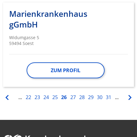
Marienkrankenhaus
gGmbH
Widumgasse 5
59494 Soest
ZUM PROFIL
...
22
23
24
25
26
27
28
29
30
31
...