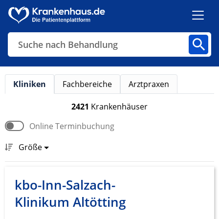
Suche nach Behandlung
Kliniken
Fachbereiche
Arztpraxen
Kliniken
Fachbereiche
Arztpraxen
2421
Krankenhäuser
Online Terminbuchung
Finden
Größe
kbo-Inn-Salzach-
Klinikum Altötting