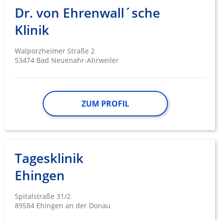
verschiedenen Quellen
Dr. von Ehrenwall´sche
Klinik
Entwicklung und Verbesserung der
Angebote
Walporzheimer Straße 2
Verwendung reduzierter Daten zur Auswahl
53474 Bad Neuenahr-Ahrweiler
von Inhalten
IAB-Besonderheiten:
Verwendung genauer Standortdaten
ZUM PROFIL
Geräte anhand von aktiv angeforderten
Informationen identifizieren
Nicht-IAB-Verarbeitungszwecke:
Tagesklinik
Notwendig
Ehingen
Performance
Funktional
Spitalstraße 31/2
89584 Ehingen an der Donau
Werbung