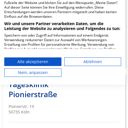
Fußzeile der Website und klicken Sie auf den Menüpunkt „Meine Daten“.
Bernsteinstraße
Auf dieser Seite können Sie Ihre Einwilligung widerrufen. Diese
Entscheidungen werden unseren Partnern mitgeteilt und haben keinen
Einfluss auf die Browserdaten.
Bernsteinstraße 108-112
Wir und unsere Partner verarbeiten Daten, um die
70619 Stuttgart
Leistung der Website zu analysieren und Folgendes zu tun:
Speichern von oder Zugriff auf Informationen auf einem Endgerät.
Verwendung reduzierter Daten zur Auswahl von Werbeanzeigen.
Erstellung von Profilen für personalisierte Werbung. Verwendung von
Profilen zur Auswahl personalisierter Werbung. Erstellung von Profilen
ZUM PROFIL
zur Personalisierung von Inhalten. Verwendung von Profilen zur Auswahl
personalisierter Inhalte. Messung der Werbeleistung. Messung der
Alle akzeptieren
Ablehnen
Performance von Inhalten. Analyse von Zielgruppen durch Statistiken
oder Kombinationen von Daten aus verschiedenen Quellen. Entwicklung
und Verbesserung der Angebote. Verwendung reduzierter Daten zur
Nein, anpassen
Auswahl von Inhalten.
Daten können außerhalb der Europäischen Union weitergegeben und in
Tagesklinik
die USA gesendet werden.
Pionierstraße
Ihre Einwilligung und die cookie Richtlinie gelten ausschließlich für diese
Website/App.
Partnerliste anzeigen (1 IAB-Anbieter)
Pionierstr. 19
Wir nutzen Ihre Daten für folgende Zwecke:
50735 Köln
IAB-Verarbeitungszwecke:
Speichern von oder Zugriff auf