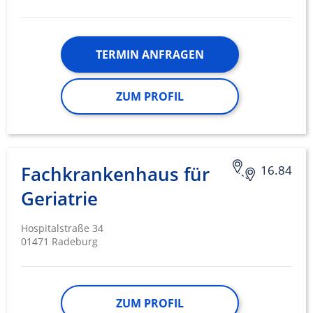
Geräte anhand von aktiv angeforderten
Informationen identifizieren
Nicht-IAB-Verarbeitungszwecke:
TERMIN ANFRAGEN
Notwendig
Performance
ZUM PROFIL
Funktional
Werbung
Fachkrankenhaus für
16.84
Geriatrie
Hospitalstraße 34
01471 Radeburg
ZUM PROFIL