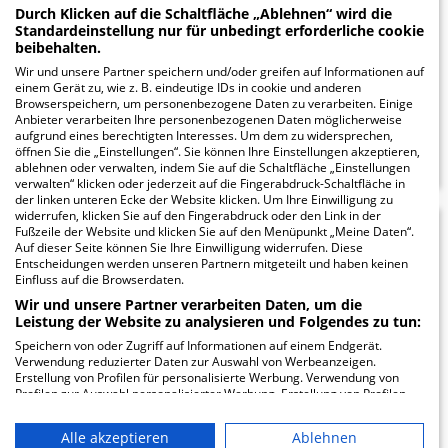
Durch Klicken auf die Schaltfläche „Ablehnen“ wird die
Neucoswiger Str. 21
Standardeinstellung nur für unbedingt erforderliche cookie
01640 Coswig
beibehalten.
Wir und unsere Partner speichern und/oder greifen auf Informationen auf
einem Gerät zu, wie z. B. eindeutige IDs in cookie und anderen
Browserspeichern, um personenbezogene Daten zu verarbeiten. Einige
Anbieter verarbeiten Ihre personenbezogenen Daten möglicherweise
ZUM PROFIL
aufgrund eines berechtigten Interesses. Um dem zu widersprechen,
öffnen Sie die „Einstellungen“. Sie können Ihre Einstellungen akzeptieren,
ablehnen oder verwalten, indem Sie auf die Schaltfläche „Einstellungen
verwalten“ klicken oder jederzeit auf die Fingerabdruck-Schaltfläche in
der linken unteren Ecke der Website klicken. Um Ihre Einwilligung zu
widerrufen, klicken Sie auf den Fingerabdruck oder den Link in der
Fußzeile der Website und klicken Sie auf den Menüpunkt „Meine Daten“.
Neurologisches
11.73
Auf dieser Seite können Sie Ihre Einwilligung widerrufen. Diese
Entscheidungen werden unseren Partnern mitgeteilt und haben keinen
Fachkrankenhaus
Einfluss auf die Browserdaten.
Wir und unsere Partner verarbeiten Daten, um die
Zscheckwitz
Leistung der Website zu analysieren und Folgendes zu tun:
Speichern von oder Zugriff auf Informationen auf einem Endgerät.
Ortsteil Zscheckwitz 1-3
Verwendung reduzierter Daten zur Auswahl von Werbeanzeigen.
01731 Kreischa
Erstellung von Profilen für personalisierte Werbung. Verwendung von
Profilen zur Auswahl personalisierter Werbung. Erstellung von Profilen
zur Personalisierung von Inhalten. Verwendung von Profilen zur Auswahl
personalisierter Inhalte. Messung der Werbeleistung. Messung der
Alle akzeptieren
Ablehnen
Performance von Inhalten. Analyse von Zielgruppen durch Statistiken