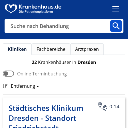
Suche nach Behandlung
Kliniken
Fachbereiche
Arztpraxen
Kliniken
Fachbereiche
Arztpraxen
22
Krankenhäuser
in
Dresden
Online Terminbuchung
Finden
Entfernung
Städtisches Klinikum
0.14
Dresden - Standort