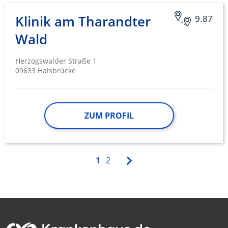
Klinik am Tharandter
9.87
Wald
Herzogswalder Straße 1
09633 Halsbrücke
ZUM PROFIL
1
2