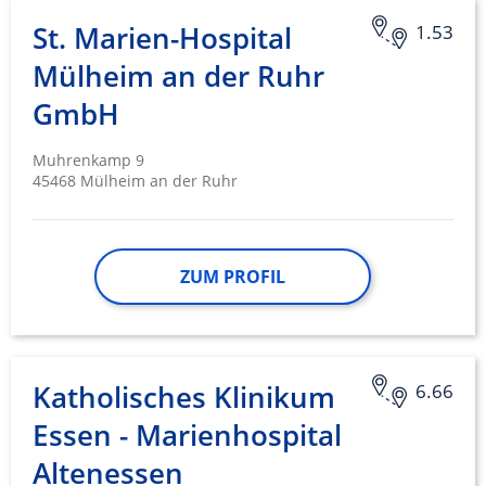
Erstellung von Profilen zur Personalisierung
St. Marien-Hospital
1.53
von Inhalten
Mülheim an der Ruhr
Verwendung von Profilen zur Auswahl
personalisierter Inhalte
GmbH
Messung der Werbeleistung
Muhrenkamp 9
45468 Mülheim an der Ruhr
Messung der Performance von Inhalten
Analyse von Zielgruppen durch Statistiken
oder Kombinationen von Daten aus
verschiedenen Quellen
ZUM PROFIL
Entwicklung und Verbesserung der
Angebote
Verwendung reduzierter Daten zur Auswahl
Katholisches Klinikum
6.66
von Inhalten
Essen - Marienhospital
IAB-Besonderheiten:
Altenessen
Verwendung genauer Standortdaten