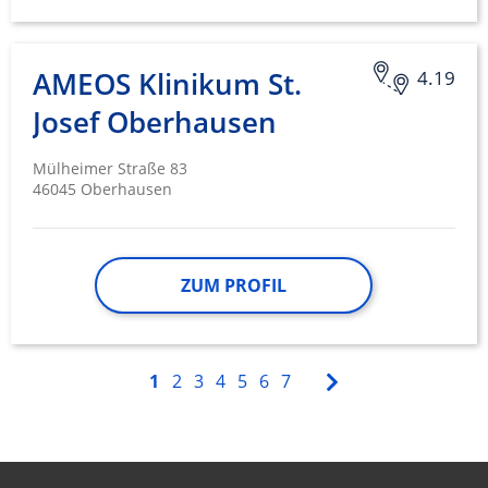
AMEOS Klinikum St.
4.19
Josef Oberhausen
Mülheimer Straße 83
46045 Oberhausen
ZUM PROFIL
1
2
3
4
5
6
7