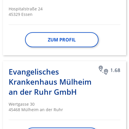
Geräte anhand von aktiv angeforderten
Hospitalstraße 24
Informationen identifizieren
45329 Essen
Nicht-IAB-Verarbeitungszwecke:
Notwendig
ZUM PROFIL
Performance
Funktional
Werbung
Evangelisches
1.68
Krankenhaus Mülheim
an der Ruhr GmbH
Wertgasse 30
45468 Mülheim an der Ruhr