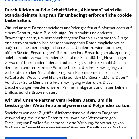
Krankenhaus Essen-
Durch Klicken auf die Schaltfläche „Ablehnen“ wird die
Werden
Standardeinstellung nur für unbedingt erforderliche cookie
beibehalten.
Pattbergstrasse 1-3
Wir und unsere Partner speichern und/oder greifen auf Informationen auf
45239 Essen
einem Gerät zu, wie z. B. eindeutige IDs in cookie und anderen
Browserspeichern, um personenbezogene Daten zu verarbeiten. Einige
Anbieter verarbeiten Ihre personenbezogenen Daten möglicherweise
aufgrund eines berechtigten Interesses. Um dem zu widersprechen,
öffnen Sie die „Einstellungen“. Sie können Ihre Einstellungen akzeptieren,
ablehnen oder verwalten, indem Sie auf die Schaltfläche „Einstellungen
ZUM PROFIL
verwalten“ klicken oder jederzeit auf die Fingerabdruck-Schaltfläche in
der linken unteren Ecke der Website klicken. Um Ihre Einwilligung zu
widerrufen, klicken Sie auf den Fingerabdruck oder den Link in der
Fußzeile der Website und klicken Sie auf den Menüpunkt „Meine Daten“.
Auf dieser Seite können Sie Ihre Einwilligung widerrufen. Diese
Entscheidungen werden unseren Partnern mitgeteilt und haben keinen
St. Josef Krankenhaus
5.63
Einfluss auf die Browserdaten.
Wir und unsere Partner verarbeiten Daten, um die
Essen-Werden GmbH
Leistung der Website zu analysieren und Folgendes zu tun:
Speichern von oder Zugriff auf Informationen auf einem Endgerät.
Verwendung reduzierter Daten zur Auswahl von Werbeanzeigen.
Propsteistraße 2
Erstellung von Profilen für personalisierte Werbung. Verwendung von
45239 Essen
Profilen zur Auswahl personalisierter Werbung. Erstellung von Profilen
zur Personalisierung von Inhalten. Verwendung von Profilen zur Auswahl
personalisierter Inhalte. Messung der Werbeleistung. Messung der