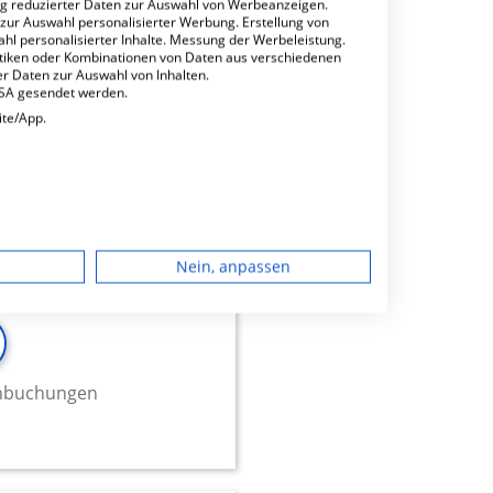
ng reduzierter Daten zur Auswahl von Werbeanzeigen.
 zur Auswahl personalisierter Werbung. Erstellung von
ahl personalisierter Inhalte. Messung der Werbeleistung.
stiken oder Kombinationen von Daten aus verschiedenen
r Daten zur Auswahl von Inhalten.
USA gesendet werden.
ite/App.
bH -
dgerät
Nein, anpassen
igen
rbung
minbuchungen
lte