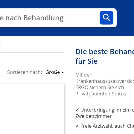
n
Fachbereiche
Arztpraxen
e nach Behandlung
Die beste Behan
für Sie
Größe
Sortieren nach:
Mit der
Krankenhauszusatzversic
ERGO sichern Sie sich
Privatpatienten-Status.
✔ Unterbringung im Ein- 
Zweibettzimmer
✔ Freie Arztwahl, auch Ch