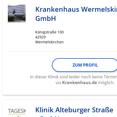
Messung der Werbeleistung
Krankenhaus Wermelski
Messung der Performance von Inhalten
GmbH
Analyse von Zielgruppen durch Statistiken oder Kombinati
verschiedenen Quellen
Königstraße 100
42929
Entwicklung und Verbesserung der Angebote
Wermelskirchen
Verwendung reduzierter Daten zur Auswahl von Inhalten
IAB-Besonderheiten:
ZUM PROFIL
Verwendung genauer Standortdaten
In dieser Klinik sind leider noch keine Ter
Geräte anhand von aktiv angeforderten Informationen ident
via
Krankenhaus.de
möglich.
Nicht-IAB-Verarbeitungszwecke:
Notwendig
Performance
Klinik Alteburger Straße
Funktional