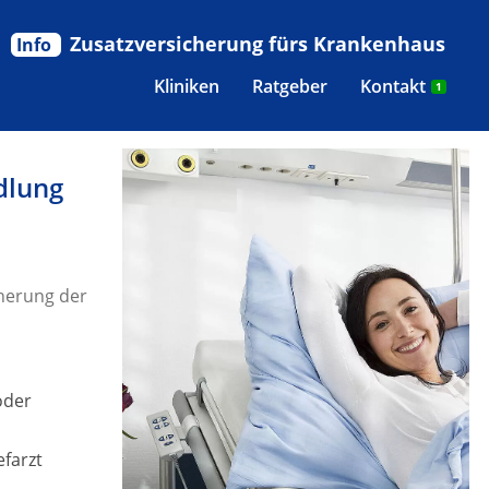
Zusatzversicherung fürs Krankenhaus
Info
Kliniken
Ratgeber
Kontakt
1
dlung
herung der
oder
efarzt