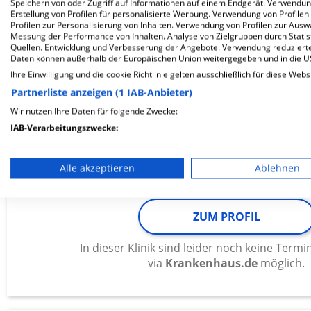
Speichern von oder Zugriff auf Informationen auf einem Endgerät. Verwendu
via
Krankenhaus.de
möglich.
Erstellung von Profilen für personalisierte Werbung. Verwendung von Profilen
Profilen zur Personalisierung von Inhalten. Verwendung von Profilen zur Ausw
Messung der Performance von Inhalten. Analyse von Zielgruppen durch Stati
Quellen. Entwicklung und Verbesserung der Angebote. Verwendung reduzierte
Daten können außerhalb der Europäischen Union weitergegeben und in die 
Ihre Einwilligung und die cookie Richtlinie gelten ausschließlich für diese Webs
Blaues Kreuz Diakoniewerk mGm
Partnerliste anzeigen (1 IAB-Anbieter)
Fachklinik…
Wir nutzen Ihre Daten für folgende Zwecke:
IAB-Verarbeitungszwecke:
Hermannstraße 17
Speichern von oder Zugriff auf Informationen auf einem En
42477 Radevormwald
Alle akzeptieren
Ablehnen
Verwendung reduzierter Daten zur Auswahl von Werbeanze
Erstellung von Profilen für personalisierte Werbung
ZUM PROFIL
Verwendung von Profilen zur Auswahl personalisierter We
In dieser Klinik sind leider noch keine Ter
via
Krankenhaus.de
möglich.
Erstellung von Profilen zur Personalisierung von Inhalten
Verwendung von Profilen zur Auswahl personalisierter Inha