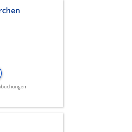
rchen
onen von Daten aus
minbuchungen
ifizieren