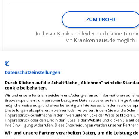
ZUM PROFIL
In dieser Klinik sind leider noch keine Ter
via
Krankenhaus.de
möglich.
Sankt Marien-Hospital Buer Gm
Datenschutzeinstellungen
Durch Klicken auf die Schaltfläche „Ablehnen“ wird die Standar
cookie beibehalten.
Mühlenstr. 5-9
45894 Gelsenkirchen
Wir und unsere Partner speichern und/oder greifen auf Informationen auf eine
Browserspeichern, um personenbezogene Daten zu verarbeiten. Einige Anbie
möglicherweise aufgrund eines berechtigten Interesses. Um dem zu widersprec
Einstellungen akzeptieren, ablehnen oder verwalten, indem Sie auf die Schaltfl
Fingerabdruck-Schaltfläche in der linken unteren Ecke der Website klicken. Um 
Fingerabdruck oder den Link in der Fußzeile der Website und klicken Sie auf 
ZUM PROFIL
Ihre Einwilligung widerrufen. Diese Entscheidungen werden unseren Partnern 
Wir und unsere Partner verarbeiten Daten, um die Leistung de
In dieser Klinik sind leider noch keine Ter