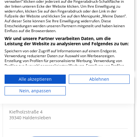
verwalten“ klicken oder jederzeit auf die Fingerabdruck-Schaltfläche in
Wolfsburg
der linken unteren Ecke der Website klicken. Um Ihre Einwilligung zu
widerrufen, klicken Sie auf den Fingerabdruck oder den Link in der
Fußzeile der Website und klicken Sie auf den Menüpunkt „Meine Daten“.
Auf dieser Seite können Sie Ihre Einwilligung widerrufen. Diese
Sauerbruchstraße 7
Entscheidungen werden unseren Partnern mitgeteilt und haben keinen
38440 Wolfsburg
Einfluss auf die Browserdaten.
Wir und unsere Partner verarbeiten Daten, um die
Leistung der Website zu analysieren und Folgendes zu tun:
Speichern von oder Zugriff auf Informationen auf einem Endgerät.
ZUM PROFIL
Verwendung reduzierter Daten zur Auswahl von Werbeanzeigen.
Erstellung von Profilen für personalisierte Werbung. Verwendung von
Profilen zur Auswahl personalisierter Werbung. Erstellung von Profilen
zur Personalisierung von Inhalten. Verwendung von Profilen zur Auswahl
personalisierter Inhalte. Messung der Werbeleistung. Messung der
Alle akzeptieren
Ablehnen
Performance von Inhalten. Analyse von Zielgruppen durch Statistiken
oder Kombinationen von Daten aus verschiedenen Quellen. Entwicklung
AMEOS Klinikum
5.81
und Verbesserung der Angebote. Verwendung reduzierter Daten zur
Nein, anpassen
Auswahl von Inhalten.
Haldensleben
Daten können außerhalb der Europäischen Union weitergegeben und in
die USA gesendet werden.
Kiefholzstraße 4
Ihre Einwilligung und die cookie Richtlinie gelten ausschließlich für diese
Website/App.
39340 Haldensleben
Partnerliste anzeigen (1 IAB-Anbieter)
Wir nutzen Ihre Daten für folgende Zwecke: