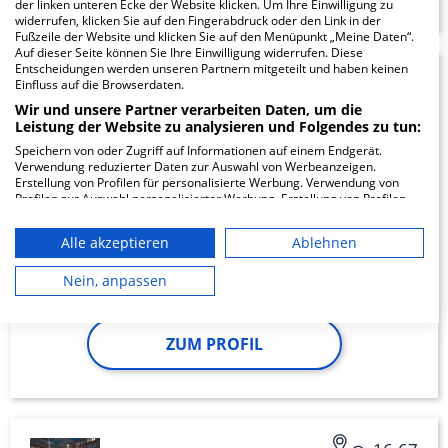
der linken unteren Ecke der Website klicken. Um Ihre Einwilligung zu
widerrufen, klicken Sie auf den Fingerabdruck oder den Link in der
Fußzeile der Website und klicken Sie auf den Menüpunkt „Meine Daten“.
Auf dieser Seite können Sie Ihre Einwilligung widerrufen. Diese
Entscheidungen werden unseren Partnern mitgeteilt und haben keinen
Bezirksklinikum
16.35
Einfluss auf die Browserdaten.
Wir und unsere Partner verarbeiten Daten, um die
Obermain - Tagesklinik
Leistung der Website zu analysieren und Folgendes zu tun:
für Psychiatrie,
Speichern von oder Zugriff auf Informationen auf einem Endgerät.
Verwendung reduzierter Daten zur Auswahl von Werbeanzeigen.
Erstellung von Profilen für personalisierte Werbung. Verwendung von
Psychotherapie…
Profilen zur Auswahl personalisierter Werbung. Erstellung von Profilen
zur Personalisierung von Inhalten. Verwendung von Profilen zur Auswahl
personalisierter Inhalte. Messung der Werbeleistung. Messung der
Gustav-Hirschfeld-Ring 9
Alle akzeptieren
Ablehnen
Performance von Inhalten. Analyse von Zielgruppen durch Statistiken
96450 Coburg
oder Kombinationen von Daten aus verschiedenen Quellen. Entwicklung
und Verbesserung der Angebote. Verwendung reduzierter Daten zur
Nein, anpassen
Auswahl von Inhalten.
Daten können außerhalb der Europäischen Union weitergegeben und in
die USA gesendet werden.
ZUM PROFIL
Ihre Einwilligung und die cookie Richtlinie gelten ausschließlich für diese
Website/App.
Partnerliste anzeigen (1 IAB-Anbieter)
Wir nutzen Ihre Daten für folgende Zwecke:
IAB-Verarbeitungszwecke: