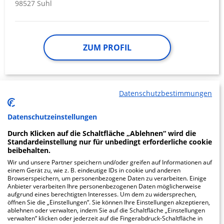
98527 Suhl
ZUM PROFIL
Datenschutzbestimmungen
Bezirkskrankenhaus
16.42
Bayreuth - Tagesklinik
Datenschutzeinstellungen
Durch Klicken auf die Schaltfläche „Ablehnen“ wird die
für Kinder- und…
Standardeinstellung nur für unbedingt erforderliche cookie
beibehalten.
Hinterer Glockenberg 25c
Wir und unsere Partner speichern und/oder greifen auf Informationen auf
96450 Coburg
einem Gerät zu, wie z. B. eindeutige IDs in cookie und anderen
Browserspeichern, um personenbezogene Daten zu verarbeiten. Einige
Anbieter verarbeiten Ihre personenbezogenen Daten möglicherweise
aufgrund eines berechtigten Interesses. Um dem zu widersprechen,
öffnen Sie die „Einstellungen“. Sie können Ihre Einstellungen akzeptieren,
ablehnen oder verwalten, indem Sie auf die Schaltfläche „Einstellungen
ZUM PROFIL
verwalten“ klicken oder jederzeit auf die Fingerabdruck-Schaltfläche in