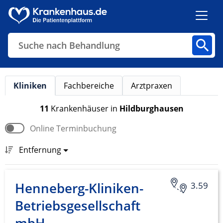
Suche nach Behandlung
Kliniken
Fachbereiche
Arztpraxen
Kliniken
Fachbereiche
Arztpraxen
11
Krankenhäuser
in
Hildburghausen
Online Terminbuchung
Finden
Entfernung
Henneberg-Kliniken-
3.59
Betriebsgesellschaft