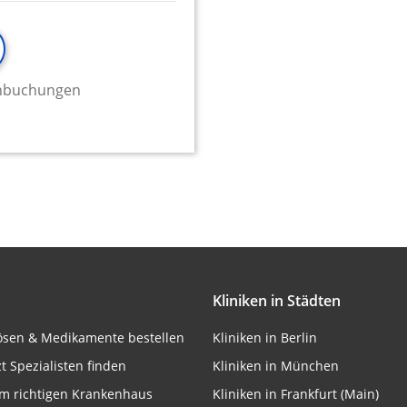
onen von Daten aus
minbuchungen
ifizieren
Kliniken in Städten
lösen & Medikamente bestellen
Kliniken in Berlin
zt Spezialisten finden
Kliniken in München
m richtigen Krankenhaus
Kliniken in Frankfurt (Main)