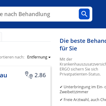
n
Fachbereiche
Arztpraxen
e nach Behandlung
Die beste Behan
für Sie
Entfernung
ortieren nach:
Mit der
Krankenhauszusatzversic
ERGO sichern Sie sich
kau
2.86
Privatpatienten-Status.
✔ Unterbringung im Ein- 
Zweibettzimmer
✔ Freie Arztwahl, auch Ch