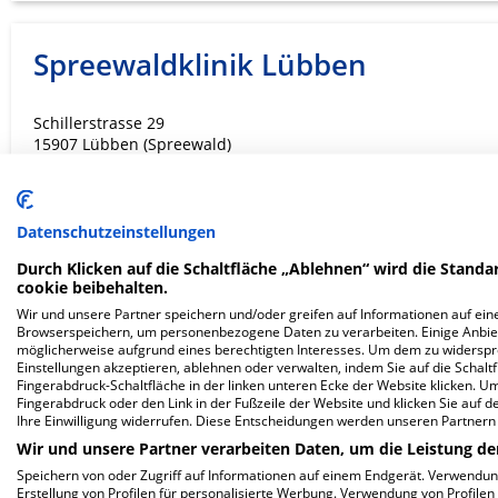
Spreewaldklinik Lübben
Schillerstrasse 29
15907 Lübben (Spreewald)
Datenschutzeinstellungen
ZUM PROFIL
Durch Klicken auf die Schaltfläche „Ablehnen“ wird die Standar
cookie beibehalten.
In dieser Klinik sind leider noch keine Ter
Wir und unsere Partner speichern und/oder greifen auf Informationen auf eine
via
Krankenhaus.de
möglich.
Browserspeichern, um personenbezogene Daten zu verarbeiten. Einige Anbie
möglicherweise aufgrund eines berechtigten Interesses. Um dem zu widersprec
Einstellungen akzeptieren, ablehnen oder verwalten, indem Sie auf die Schaltfl
Fingerabdruck-Schaltfläche in der linken unteren Ecke der Website klicken. Um 
Fingerabdruck oder den Link in der Fußzeile der Website und klicken Sie auf 
Ihre Einwilligung widerrufen. Diese Entscheidungen werden unseren Partnern 
Elbe-Elster Klinikum GmbH
Wir und unsere Partner verarbeiten Daten, um die Leistung de
Krankenhaus Finsterwalde
Speichern von oder Zugriff auf Informationen auf einem Endgerät. Verwendu
Erstellung von Profilen für personalisierte Werbung. Verwendung von Profilen