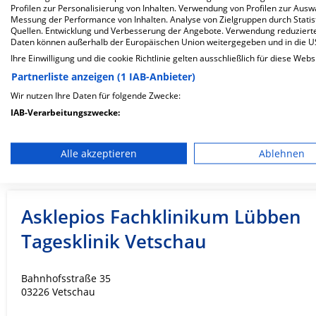
Profilen zur Personalisierung von Inhalten. Verwendung von Profilen zur Ausw
Messung der Performance von Inhalten. Analyse von Zielgruppen durch Stati
Kirchhainer Straße 38a
Quellen. Entwicklung und Verbesserung der Angebote. Verwendung reduzierte
03238 Finsterwalde
Daten können außerhalb der Europäischen Union weitergegeben und in die 
Ihre Einwilligung und die cookie Richtlinie gelten ausschließlich für diese Webs
Partnerliste anzeigen (1 IAB-Anbieter)
ZUM PROFIL
Wir nutzen Ihre Daten für folgende Zwecke:
IAB-Verarbeitungszwecke:
In dieser Klinik sind leider noch keine Ter
Speichern von oder Zugriff auf Informationen auf einem En
via
Krankenhaus.de
möglich.
Alle akzeptieren
Ablehnen
Verwendung reduzierter Daten zur Auswahl von Werbeanze
Erstellung von Profilen für personalisierte Werbung
Asklepios Fachklinikum Lübben
Verwendung von Profilen zur Auswahl personalisierter We
Tagesklinik Vetschau
Erstellung von Profilen zur Personalisierung von Inhalten
Verwendung von Profilen zur Auswahl personalisierter Inha
Bahnhofsstraße 35
03226 Vetschau
Messung der Werbeleistung