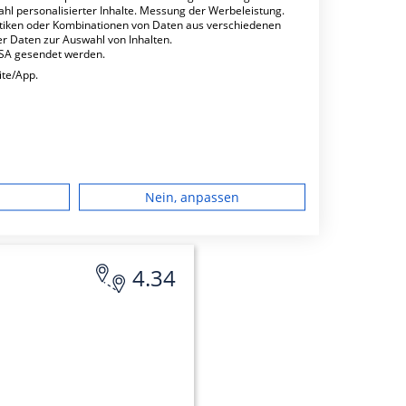
ahl personalisierter Inhalte. Messung der Werbeleistung.
stiken oder Kombinationen von Daten aus verschiedenen
r Daten zur Auswahl von Inhalten.
USA gesendet werden.
ite/App.
minbuchungen
dgerät
Nein, anpassen
igen
4.34
rbung
lte