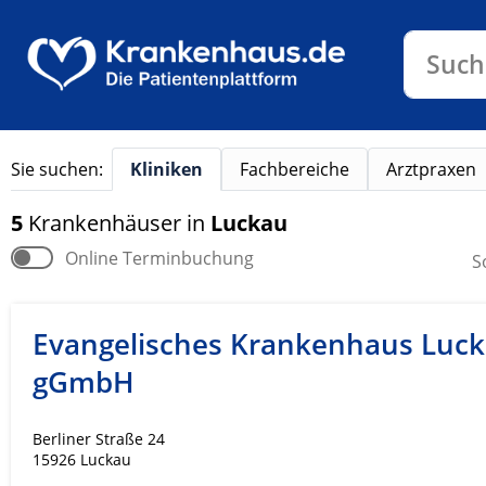
Klinike
Such
Sie suchen:
Kliniken
Fachbereiche
Arztpraxen
5
Krankenhäuser
in
Luckau
Online Terminbuchung
S
Evangelisches Krankenhaus Luc
gGmbH
Berliner Straße 24
15926 Luckau