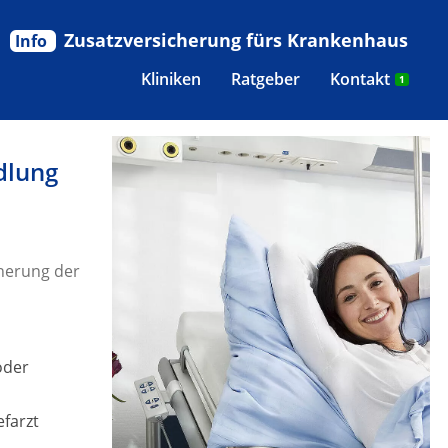
Zusatzversicherung fürs Krankenhaus
Info
Kliniken
Ratgeber
Kontakt
1
dlung
herung der
oder
efarzt