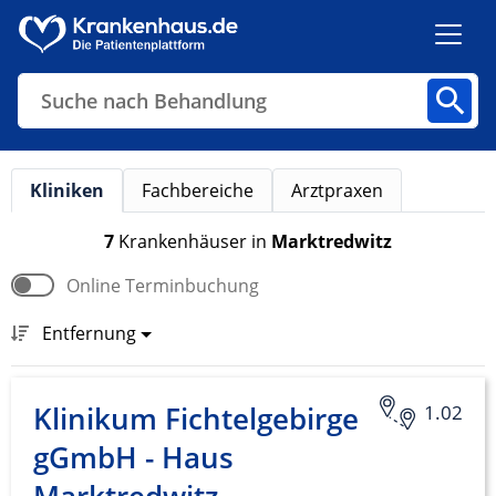
Suche nach Behandlung
Kliniken
Fachbereiche
Arztpraxen
Kliniken
Fachbereiche
Arztpraxen
7
Krankenhäuser
in
Marktredwitz
Online Terminbuchung
Finden
Entfernung
Klinikum Fichtelgebirge
1.02
gGmbH - Haus