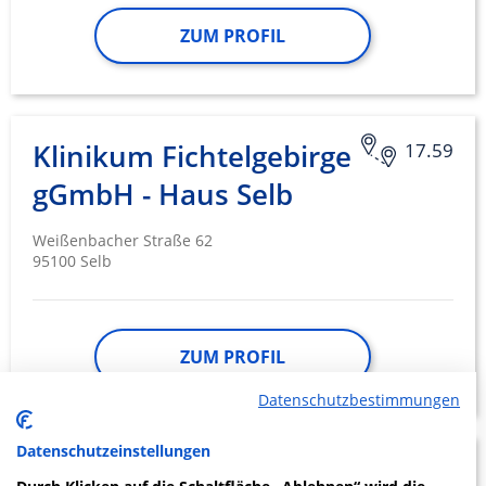
ZUM PROFIL
Klinikum Fichtelgebirge
17.59
gGmbH - Haus Selb
Weißenbacher Straße 62
95100 Selb
ZUM PROFIL
Datenschutzbestimmungen
Datenschutzeinstellungen
Kliniken Nordoberpfalz
13.97