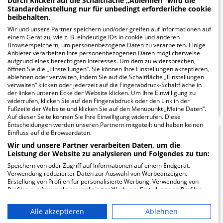
Durch Klicken auf die Schaltfläche „Ablehnen“ wird die
Standardeinstellung nur für unbedingt erforderliche cookie
AG - Tirschenreuth
beibehalten.
Wir und unsere Partner speichern und/oder greifen auf Informationen auf
St.-Peter-Str. 31
einem Gerät zu, wie z. B. eindeutige IDs in cookie und anderen
95643 Tirschenreuth
Browserspeichern, um personenbezogene Daten zu verarbeiten. Einige
Anbieter verarbeiten Ihre personenbezogenen Daten möglicherweise
aufgrund eines berechtigten Interesses. Um dem zu widersprechen,
öffnen Sie die „Einstellungen“. Sie können Ihre Einstellungen akzeptieren,
ablehnen oder verwalten, indem Sie auf die Schaltfläche „Einstellungen
verwalten“ klicken oder jederzeit auf die Fingerabdruck-Schaltfläche in
ZUM PROFIL
der linken unteren Ecke der Website klicken. Um Ihre Einwilligung zu
widerrufen, klicken Sie auf den Fingerabdruck oder den Link in der
Fußzeile der Website und klicken Sie auf den Menüpunkt „Meine Daten“.
Auf dieser Seite können Sie Ihre Einwilligung widerrufen. Diese
Entscheidungen werden unseren Partnern mitgeteilt und haben keinen
Einfluss auf die Browserdaten.
Kliniken Nordoberpfalz
15.94
Wir und unsere Partner verarbeiten Daten, um die
Leistung der Website zu analysieren und Folgendes zu tun:
AG - Krankenhaus
Speichern von oder Zugriff auf Informationen auf einem Endgerät.
Verwendung reduzierter Daten zur Auswahl von Werbeanzeigen.
Kemnath
Erstellung von Profilen für personalisierte Werbung. Verwendung von
Profilen zur Auswahl personalisierter Werbung. Erstellung von Profilen
zur Personalisierung von Inhalten. Verwendung von Profilen zur Auswahl
Werner-von-Siemens-Straße 7
personalisierter Inhalte. Messung der Werbeleistung. Messung der
95478 Kemnath
Alle akzeptieren
Ablehnen
Performance von Inhalten. Analyse von Zielgruppen durch Statistiken
oder Kombinationen von Daten aus verschiedenen Quellen. Entwicklung