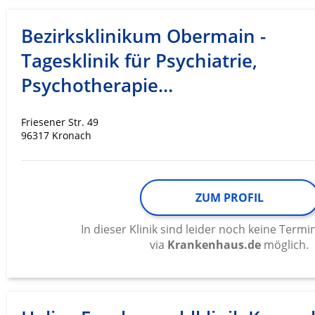
Messung der Werbeleistung
Bezirksklinikum Obermain -
Messung der Performance von Inhalten
Tagesklinik für Psychiatrie,
Analyse von Zielgruppen durch Statistiken oder Kombinati
verschiedenen Quellen
Psychotherapie…
Entwicklung und Verbesserung der Angebote
Friesener Str. 49
96317 Kronach
Verwendung reduzierter Daten zur Auswahl von Inhalten
IAB-Besonderheiten:
Verwendung genauer Standortdaten
ZUM PROFIL
Geräte anhand von aktiv angeforderten Informationen ident
In dieser Klinik sind leider noch keine Ter
Nicht-IAB-Verarbeitungszwecke:
via
Krankenhaus.de
möglich.
Notwendig
Performance
Funktional