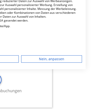
ng reduzierter Daten zur Auswahl von Werbeanzeigen.
minbuchungen
 zur Auswahl personalisierter Werbung. Erstellung von
ahl personalisierter Inhalte. Messung der Werbeleistung.
stiken oder Kombinationen von Daten aus verschiedenen
r Daten zur Auswahl von Inhalten.
USA gesendet werden.
ite/App.
trie
23.36
dgerät
Nein, anpassen
igen
rbung
minbuchungen
lte