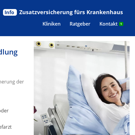
Zusatzversicherung fürs Krankenhaus
Info
Kliniken
Ratgeber
Kontakt
1
dlung
herung der
oder
efarzt