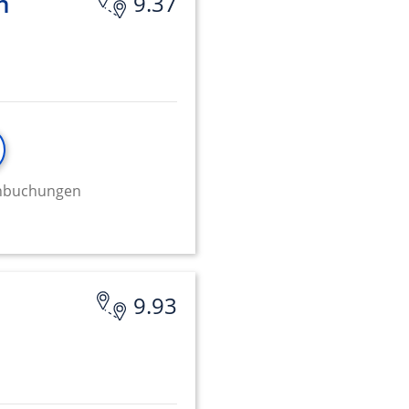
h
9.37
minbuchungen
9.93