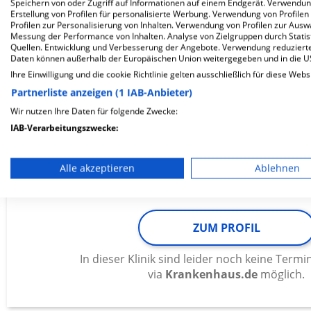
Speichern von oder Zugriff auf Informationen auf einem Endgerät. Verwendu
In dieser Klinik sind leider noch keine Ter
Erstellung von Profilen für personalisierte Werbung. Verwendung von Profilen
via
Krankenhaus.de
möglich.
Profilen zur Personalisierung von Inhalten. Verwendung von Profilen zur Ausw
Messung der Performance von Inhalten. Analyse von Zielgruppen durch Stati
Quellen. Entwicklung und Verbesserung der Angebote. Verwendung reduzierte
Daten können außerhalb der Europäischen Union weitergegeben und in die 
Ihre Einwilligung und die cookie Richtlinie gelten ausschließlich für diese Webs
Klinik Wirsberg, Klinik für Psychia
Partnerliste anzeigen (1 IAB-Anbieter)
und Psychotherapie
Wir nutzen Ihre Daten für folgende Zwecke:
IAB-Verarbeitungszwecke:
Speichern von oder Zugriff auf Informationen auf einem En
Goldene Adlerhütte 2
95339 Wirsberg
Alle akzeptieren
Ablehnen
Verwendung reduzierter Daten zur Auswahl von Werbeanze
Erstellung von Profilen für personalisierte Werbung
ZUM PROFIL
Verwendung von Profilen zur Auswahl personalisierter We
In dieser Klinik sind leider noch keine Ter
Erstellung von Profilen zur Personalisierung von Inhalten
via
Krankenhaus.de
möglich.
Verwendung von Profilen zur Auswahl personalisierter Inha