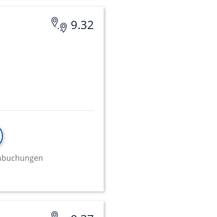
9.32
onen von Daten aus
ifizieren
minbuchungen