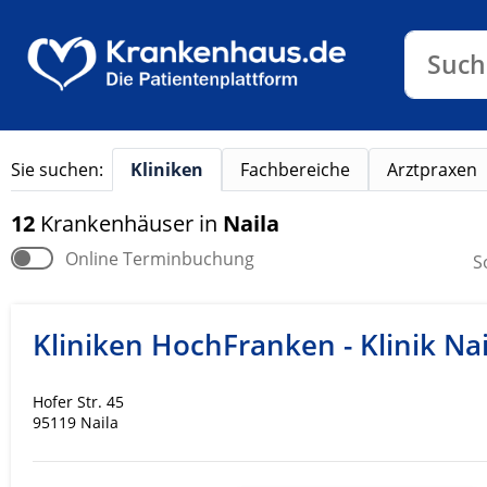
Klinike
Such
Sie suchen:
Kliniken
Fachbereiche
Arztpraxen
12
Krankenhäuser
in
Naila
Online Terminbuchung
S
Kliniken HochFranken - Klinik Nai
Hofer Str. 45
95119 Naila