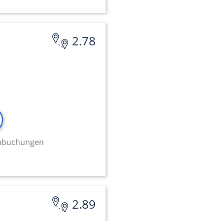
2.78
minbuchungen
2.89