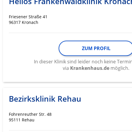
Helios Frankenwaldklinik Kronac
Werbung
Friesener Straße 41
96317 Kronach
ZUM PROFIL
In dieser Klinik sind leider noch keine Ter
via
Krankenhaus.de
möglich.
Bezirksklinik Rehau
Fohrenreuther Str. 48
95111 Rehau