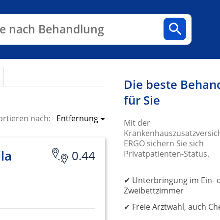
n
Fachbereiche
Arztpraxen
e nach Behandlung
Die beste Behan
für Sie
Entfernung
ortieren nach:
Mit der
Krankenhauszusatzversic
ERGO sichern Sie sich
la
0.44
Privatpatienten-Status.
✔ Unterbringung im Ein- 
Zweibettzimmer
✔ Freie Arztwahl, auch Ch