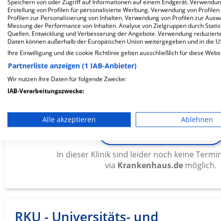
via
Krankenhaus.de
möglich.
Speichern von oder Zugriff auf Informationen auf einem Endgerät. Verwendu
Erstellung von Profilen für personalisierte Werbung. Verwendung von Profilen
Profilen zur Personalisierung von Inhalten. Verwendung von Profilen zur Ausw
Messung der Performance von Inhalten. Analyse von Zielgruppen durch Stati
Quellen. Entwicklung und Verbesserung der Angebote. Verwendung reduzierte
Daten können außerhalb der Europäischen Union weitergegeben und in die 
Bundeswehrkrankenhaus Ulm
Ihre Einwilligung und die cookie Richtlinie gelten ausschließlich für diese Webs
Partnerliste anzeigen (1 IAB-Anbieter)
Oberer Eselsberg 40
Wir nutzen Ihre Daten für folgende Zwecke:
89081 Ulm
IAB-Verarbeitungszwecke:
Speichern von oder Zugriff auf Informationen auf einem En
Alle akzeptieren
Ablehnen
Verwendung reduzierter Daten zur Auswahl von Werbeanze
ZUM PROFIL
Erstellung von Profilen für personalisierte Werbung
In dieser Klinik sind leider noch keine Ter
via
Krankenhaus.de
möglich.
Verwendung von Profilen zur Auswahl personalisierter We
Erstellung von Profilen zur Personalisierung von Inhalten
Verwendung von Profilen zur Auswahl personalisierter Inha
RKU - Universitäts- und