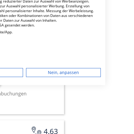
ng reduzierter Daten zur Auswahl von Werbeanzeigen.
 zur Auswahl personalisierter Werbung. Erstellung von
ahl personalisierter Inhalte. Messung der Werbeleistung.
stiken oder Kombinationen von Daten aus verschiedenen
r Daten zur Auswahl von Inhalten.
USA gesendet werden.
4.85
ite/App.
dgerät
Nein, anpassen
igen
minbuchungen
rbung
lte
4.63