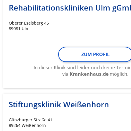
Messung der Werbeleistung
Rehabilitationskliniken Ulm gG
Messung der Performance von Inhalten
Oberer Eselsberg 45
Analyse von Zielgruppen durch Statistiken oder Kombinati
89081 Ulm
verschiedenen Quellen
Entwicklung und Verbesserung der Angebote
ZUM PROFIL
Verwendung reduzierter Daten zur Auswahl von Inhalten
IAB-Besonderheiten:
In dieser Klinik sind leider noch keine Ter
via
Krankenhaus.de
möglich.
Verwendung genauer Standortdaten
Geräte anhand von aktiv angeforderten Informationen ident
Nicht-IAB-Verarbeitungszwecke:
Stiftungsklinik Weißenhorn
Notwendig
Performance
Günzburger Straße 41
89264 Weißenhorn
Funktional