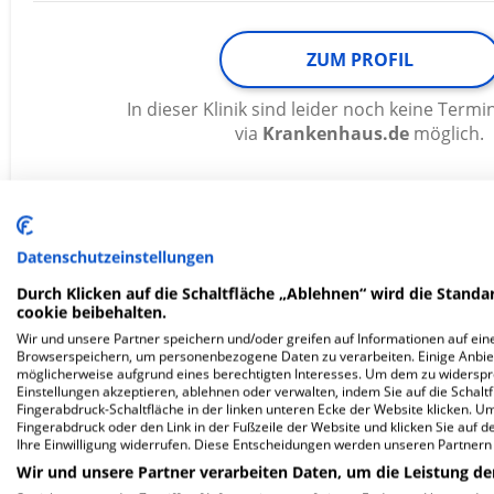
ZUM PROFIL
In dieser Klinik sind leider noch keine Ter
via
Krankenhaus.de
möglich.
Universitätsklinikum Ulm
Datenschutzeinstellungen
Durch Klicken auf die Schaltfläche „Ablehnen“ wird die Standar
Albert-Einstein-Allee 29
cookie beibehalten.
89081 Ulm
Wir und unsere Partner speichern und/oder greifen auf Informationen auf eine
Browserspeichern, um personenbezogene Daten zu verarbeiten. Einige Anbie
möglicherweise aufgrund eines berechtigten Interesses. Um dem zu widersprec
Einstellungen akzeptieren, ablehnen oder verwalten, indem Sie auf die Schaltfl
Fingerabdruck-Schaltfläche in der linken unteren Ecke der Website klicken. Um 
ZUM PROFIL
Fingerabdruck oder den Link in der Fußzeile der Website und klicken Sie auf 
Ihre Einwilligung widerrufen. Diese Entscheidungen werden unseren Partnern 
Wir und unsere Partner verarbeiten Daten, um die Leistung de
In dieser Klinik sind leider noch keine Ter