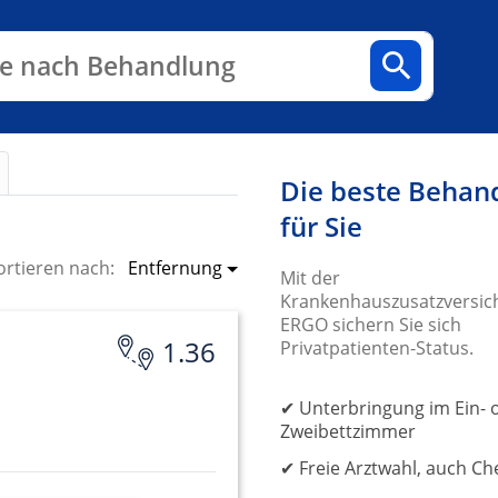
n
Fachbereiche
Arztpraxen
e nach Behandlung
Die beste Behan
für Sie
Entfernung
ortieren nach:
Mit der
Krankenhauszusatzversic
ERGO sichern Sie sich
1.36
Privatpatienten-Status.
✔ Unterbringung im Ein- 
Zweibettzimmer
✔ Freie Arztwahl, auch Ch