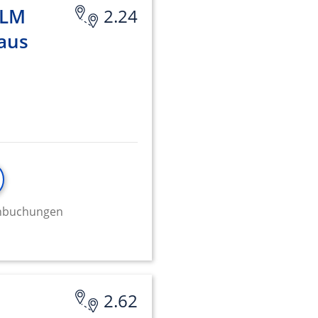
ULM
2.24
aus
minbuchungen
2.62