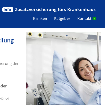
Zusatzversicherung fürs Krankenhaus
Info
Kliniken
Ratgeber
Kontakt
1
dlung
herung der
oder
efarzt