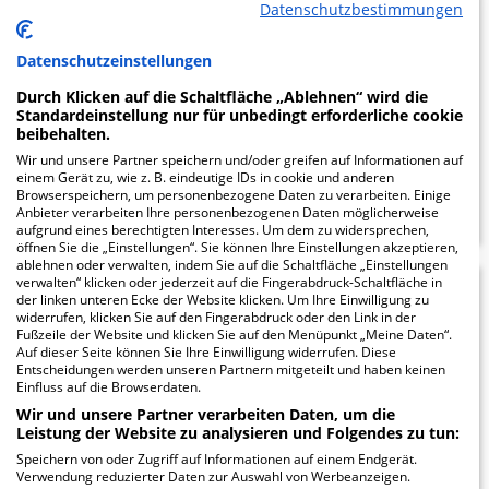
Datenschutzbestimmungen
Standort Witzenhausen
Datenschutzeinstellungen
Steinstraße 18-24
37213 Witzenhausen
Durch Klicken auf die Schaltfläche „Ablehnen“ wird die
Standardeinstellung nur für unbedingt erforderliche cookie
beibehalten.
Wir und unsere Partner speichern und/oder greifen auf Informationen auf
einem Gerät zu, wie z. B. eindeutige IDs in cookie und anderen
ZUM PROFIL
Browserspeichern, um personenbezogene Daten zu verarbeiten. Einige
Anbieter verarbeiten Ihre personenbezogenen Daten möglicherweise
aufgrund eines berechtigten Interesses. Um dem zu widersprechen,
öffnen Sie die „Einstellungen“. Sie können Ihre Einstellungen akzeptieren,
ablehnen oder verwalten, indem Sie auf die Schaltfläche „Einstellungen
verwalten“ klicken oder jederzeit auf die Fingerabdruck-Schaltfläche in
Klinikum Bad
29.07
der linken unteren Ecke der Website klicken. Um Ihre Einwilligung zu
widerrufen, klicken Sie auf den Fingerabdruck oder den Link in der
Hersfeld
Fußzeile der Website und klicken Sie auf den Menüpunkt „Meine Daten“.
Auf dieser Seite können Sie Ihre Einwilligung widerrufen. Diese
Entscheidungen werden unseren Partnern mitgeteilt und haben keinen
Einfluss auf die Browserdaten.
Seilerweg 29
36251 Bad Hersfeld
Wir und unsere Partner verarbeiten Daten, um die
Leistung der Website zu analysieren und Folgendes zu tun:
Speichern von oder Zugriff auf Informationen auf einem Endgerät.
Verwendung reduzierter Daten zur Auswahl von Werbeanzeigen.