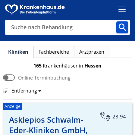
Suche nach Behandlung
Suche nach Diagnose
Kliniken
Fachbereiche
Arztpraxen
Kliniken
Fachbereiche
Arztpraxen
165
Krankenhäuser
in
Hessen
Online Terminbuchung
Finden
Entfernung
Anzeige
23.94
Asklepios Schwalm-
Eder-Kliniken GmbH,