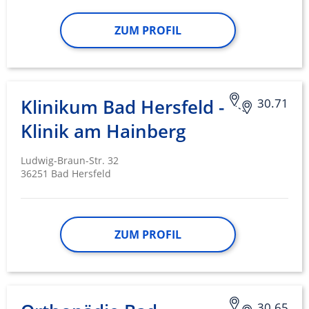
IAB-Besonderheiten:
Verwendung genauer Standortdaten
ZUM PROFIL
Geräte anhand von aktiv angeforderten
Informationen identifizieren
Nicht-IAB-Verarbeitungszwecke:
Klinikum Bad Hersfeld -
30.71
Notwendig
Klinik am Hainberg
Performance
Ludwig-Braun-Str. 32
Funktional
36251 Bad Hersfeld
Werbung
ZUM PROFIL
30.65