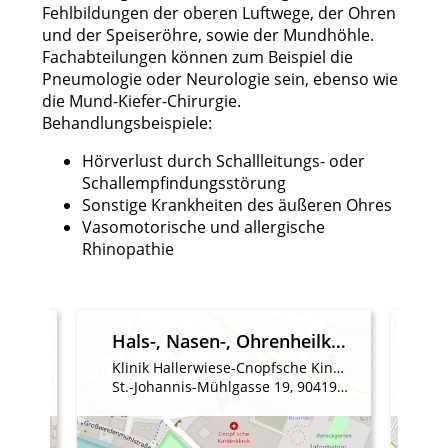
Fehlbildungen der oberen Luftwege, der Ohren
und der Speiseröhre, sowie der Mundhöhle.
Fachabteilungen können zum Beispiel die
Pneumologie oder Neurologie sein, ebenso wie
die Mund-Kiefer-Chirurgie.
Behandlungsbeispiele:
Hörverlust durch Schallleitungs- oder
Schallempfindungsstörung
Sonstige Krankheiten des äußeren Ohres
Vasomotorische und allergische
Rhinopathie
Fachabteilung Hals-, Nasen-, Ohrenheilkunde
Hals-, Nasen-, Ohrenheilkunde
Krankenhaus Martha-Maria Nürnberg
Klinik Hallerwiese-Cnopfsche Kinderklinik
Kl
berg
St.-Johannis-Mühlgasse 19, 90419 Nürnberg
Pro