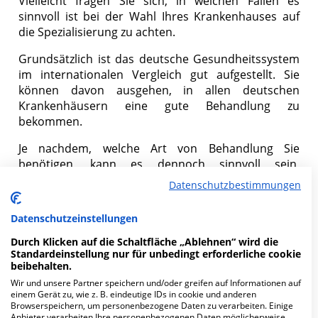
Vielleicht fragen Sie sich, in welchen Fällen es
sinnvoll ist bei der Wahl Ihres Krankenhauses auf
die Spezialisierung zu achten.
Grundsätzlich ist das deutsche Gesundheitssystem
im internationalen Vergleich gut aufgestellt. Sie
können davon ausgehen, in allen deutschen
Krankenhäusern eine gute Behandlung zu
bekommen.
Je nachdem, welche Art von Behandlung Sie
benötigen, kann es dennoch sinnvoll sein,
spezialisierte Kliniken zu wählen.
Datenschutzbestimmungen
Besonders bei komplexeren Behandlungen oder
Datenschutzeinstellungen
Operationen lohnt es sich, gezielt nach für dieses
Thema zertifizierten Medizinern zu suchen.
Durch Klicken auf die Schaltfläche „Ablehnen“ wird die
Standardeinstellung nur für unbedingt erforderliche cookie
Beispiele für solche Eingriffe sind:
beibehalten.
Wir und unsere Partner speichern und/oder greifen auf Informationen auf
einem Gerät zu, wie z. B. eindeutige IDs in cookie und anderen
Künstliches Hüftgelenk
Browserspeichern, um personenbezogene Daten zu verarbeiten. Einige
Anbieter verarbeiten Ihre personenbezogenen Daten möglicherweise