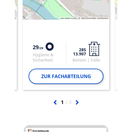
29
29
29
285
13.907
Hygiene &
Hy
älle
Sicherheit
Betten | Fälle
Sic
ZUR FACHABTEILUNG
1
3