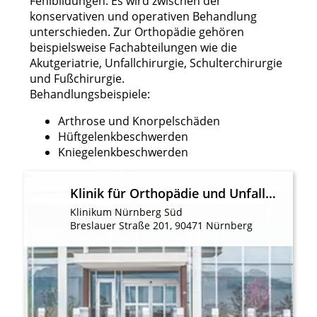
Fehlbildungen. Es wird zwischen der
Partnerliste anzeigen (1 IAB-Anbieter)
konservativen und operativen Behandlung
unterschieden. Zur Orthopädie gehören
Wir nutzen Ihre Daten für folgende Zwecke:
beispielsweise Fachabteilungen wie die
IAB-Verarbeitungszwecke:
Akutgeriatrie, Unfallchirurgie, Schulterchirurgie
Speichern von oder Zugriff auf
und Fußchirurgie.
Informationen auf einem Endgerät
Behandlungsbeispiele:
Verwendung reduzierter Daten zur Auswahl
Arthrose und Knorpelschäden
von Werbeanzeigen
Hüftgelenkbeschwerden
Kniegelenkbeschwerden
Erstellung von Profilen für personalisierte
Werbung
Klinik für Orthopädie und Unfallchirurgie, Universitätsklinik der Paracelsus Medizinischen Privatuniversität
Verwendung von Profilen zur Auswahl
personalisierter Werbung
Klinikum Nürnberg Süd
Breslauer Straße 201, 90471 Nürnberg
Erstellung von Profilen zur Personalisierung
von Inhalten
Verwendung von Profilen zur Auswahl
personalisierter Inhalte
Messung der Werbeleistung