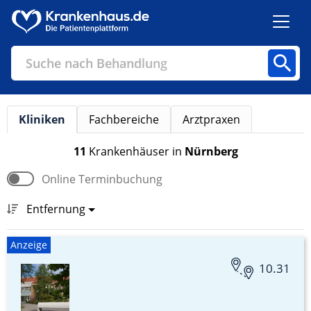
Suche nach Diagnose
Kliniken
Fachbereiche
Arztpraxen
Kliniken
Fachbereiche
Arztpraxen
11
Krankenhäuser
in
Nürnberg
Online Terminbuchung
Finden
Entfernung
Anzeige
10.31