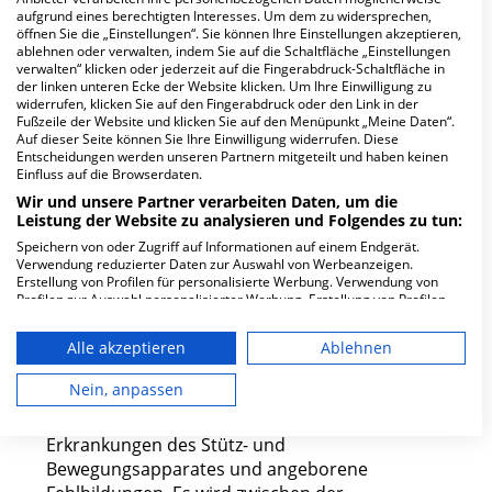
Schilddrüsenchirurgie
aufgrund eines berechtigten Interesses. Um dem zu widersprechen,
Erkrankungen der Frauenheilkunde,
öffnen Sie die „Einstellungen“. Sie können Ihre Einstellungen akzeptieren,
beispielsweise Endometriose,
ablehnen oder verwalten, indem Sie auf die Schaltfläche „Einstellungen
verwalten“ klicken oder jederzeit auf die Fingerabdruck-Schaltfläche in
Gebärmutterhalskrebs etc.
der linken unteren Ecke der Website klicken. Um Ihre Einwilligung zu
Geschlechtsanpassungen
widerrufen, klicken Sie auf den Fingerabdruck oder den Link in der
Gefäßchirurgische Eingriffe, wie beispielsweise
Fußzeile der Website und klicken Sie auf den Menüpunkt „Meine Daten“.
Auf dieser Seite können Sie Ihre Einwilligung widerrufen. Diese
Venen, Krampfadererkrankungen etc.
Entscheidungen werden unseren Partnern mitgeteilt und haben keinen
Einfluss auf die Browserdaten.
Wir und unsere Partner verarbeiten Daten, um die
Leistung der Website zu analysieren und Folgendes zu tun:
Speichern von oder Zugriff auf Informationen auf einem Endgerät.
Verwendung reduzierter Daten zur Auswahl von Werbeanzeigen.
Erstellung von Profilen für personalisierte Werbung. Verwendung von
Profilen zur Auswahl personalisierter Werbung. Erstellung von Profilen
Spezialisierte Kliniken der
zur Personalisierung von Inhalten. Verwendung von Profilen zur Auswahl
personalisierter Inhalte. Messung der Werbeleistung. Messung der
Alle akzeptieren
Ablehnen
Orthopädie in Nürnberg
Performance von Inhalten. Analyse von Zielgruppen durch Statistiken
oder Kombinationen von Daten aus verschiedenen Quellen. Entwicklung
und Verbesserung der Angebote. Verwendung reduzierter Daten zur
Nein, anpassen
Auswahl von Inhalten.
Die Orthopädie behandelt beispielsweise
Daten können außerhalb der Europäischen Union weitergegeben und in
die USA gesendet werden.
Erkrankungen des Stütz- und
Ihre Einwilligung und die cookie Richtlinie gelten ausschließlich für diese
Bewegungsapparates und angeborene
Website/App.