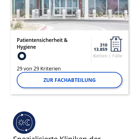
Performance
Funktional
Werbung
Patientensicherheit &
310
Hygiene
13.859
Betten | Fälle
29 von 29 Kriterien
ZUR FACHABTEILUNG
Spezialisierte Kliniken der