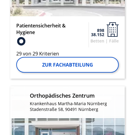
Messung der Performance von Inhalten
Analyse von Zielgruppen durch Statistiken
Patientensicherheit &
oder Kombinationen von Daten aus
898
Hygiene
verschiedenen Quellen
38.152
Betten | Fälle
Entwicklung und Verbesserung der
Angebote
29 von 29 Kriterien
ZUR FACHABTEILUNG
Verwendung reduzierter Daten zur Auswahl
von Inhalten
IAB-Besonderheiten:
Verwendung genauer Standortdaten
Orthopädisches Zentrum
Geräte anhand von aktiv angeforderten
Krankenhaus Martha-Maria Nürnberg
Informationen identifizieren
Stadenstraße 58, 90491 Nürnberg
Nicht-IAB-Verarbeitungszwecke:
Notwendig