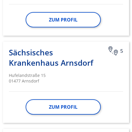
Geräte anhand von aktiv angeforderten
Informationen identifizieren
ZUM PROFIL
Nicht-IAB-Verarbeitungszwecke:
Notwendig
Performance
Sächsisches
5
Funktional
Krankenhaus Arnsdorf
Werbung
Hufelandstraße 15
01477 Arnsdorf
ZUM PROFIL