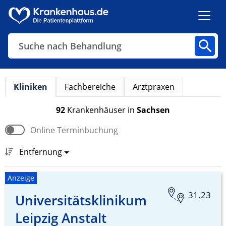
Suche nach Behandlung
Suche nach Diagnose
Kliniken
Fachbereiche
Arztpraxen
Kliniken
Fachbereiche
Arztpraxen
92
Krankenhäuser
in
Sachsen
Online Terminbuchung
Finden
Entfernung
Anzeige
31.23
Universitätsklinikum
Leipzig Anstalt