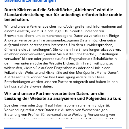
Datenschutzeinstellungen
Wachauer Str. 30
Durch Klicken auf die Schaltfläche „Ablehnen“ wird die
01454 Radeberg
Standardeinstellung nur für unbedingt erforderliche cookie
beibehalten.
Wir und unsere Partner speichern und/oder greifen auf Informationen auf
einem Gerät zu, wie z. B. eindeutige IDs in cookie und anderen
Browserspeichern, um personenbezogene Daten zu verarbeiten. Einige
ZUM PROFIL
Anbieter verarbeiten Ihre personenbezogenen Daten möglicherweise
aufgrund eines berechtigten Interesses. Um dem zu widersprechen,
öffnen Sie die „Einstellungen“. Sie können Ihre Einstellungen akzeptieren,
ablehnen oder verwalten, indem Sie auf die Schaltfläche „Einstellungen
verwalten“ klicken oder jederzeit auf die Fingerabdruck-Schaltfläche in
der linken unteren Ecke der Website klicken. Um Ihre Einwilligung zu
Asklepios-ASB Klinik
8.15
widerrufen, klicken Sie auf den Fingerabdruck oder den Link in der
Fußzeile der Website und klicken Sie auf den Menüpunkt „Meine Daten“.
Auf dieser Seite können Sie Ihre Einwilligung widerrufen. Diese
Radeberg
Entscheidungen werden unseren Partnern mitgeteilt und haben keinen
Einfluss auf die Browserdaten.
Pulsnitzer Straße 60
Wir und unsere Partner verarbeiten Daten, um die
01454 Radeberg
Leistung der Website zu analysieren und Folgendes zu tun:
Speichern von oder Zugriff auf Informationen auf einem Endgerät.
Verwendung reduzierter Daten zur Auswahl von Werbeanzeigen.
Erstellung von Profilen für personalisierte Werbung. Verwendung von
Profilen zur Auswahl personalisierter Werbung. Erstellung von Profilen
TERMIN ANFRAGEN
zur Personalisierung von Inhalten. Verwendung von Profilen zur Auswahl
personalisierter Inhalte. Messung der Werbeleistung. Messung der