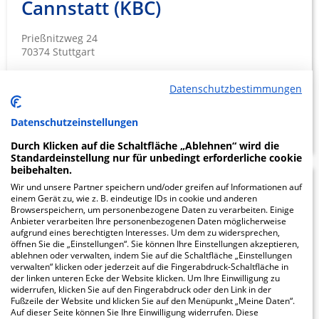
Cannstatt (KBC)
Prießnitzweg 24
70374 Stuttgart
Datenschutzbestimmungen
ZUM PROFIL
Datenschutzeinstellungen
Durch Klicken auf die Schaltfläche „Ablehnen“ wird die
Standardeinstellung nur für unbedingt erforderliche cookie
beibehalten.
Wir und unsere Partner speichern und/oder greifen auf Informationen auf
8.38
einem Gerät zu, wie z. B. eindeutige IDs in cookie und anderen
Browserspeichern, um personenbezogene Daten zu verarbeiten. Einige
Anbieter verarbeiten Ihre personenbezogenen Daten möglicherweise
aufgrund eines berechtigten Interesses. Um dem zu widersprechen,
St. Anna-
öffnen Sie die „Einstellungen“. Sie können Ihre Einstellungen akzeptieren,
ablehnen oder verwalten, indem Sie auf die Schaltfläche „Einstellungen
Klinik
verwalten“ klicken oder jederzeit auf die Fingerabdruck-Schaltfläche in
der linken unteren Ecke der Website klicken. Um Ihre Einwilligung zu
widerrufen, klicken Sie auf den Fingerabdruck oder den Link in der
Obere Waiblinger Str. 101
Fußzeile der Website und klicken Sie auf den Menüpunkt „Meine Daten“.
70374 Stuttgart
Auf dieser Seite können Sie Ihre Einwilligung widerrufen. Diese