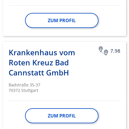
Entwicklung und Verbesserung der
Angebote
ZUM PROFIL
Verwendung reduzierter Daten zur Auswahl
von Inhalten
IAB-Besonderheiten:
Verwendung genauer Standortdaten
Krankenhaus vom
7.98
Geräte anhand von aktiv angeforderten
Roten Kreuz Bad
Informationen identifizieren
Cannstatt GmbH
Nicht-IAB-Verarbeitungszwecke:
Notwendig
Badstraße 35-37
70372 Stuttgart
Performance
Funktional
ZUM PROFIL
Werbung