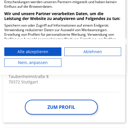
Entscheidungen werden unseren Partnern mitgeteilt und haben keinen
Einfluss auf die Browserdaten.
Wir und unsere Partner verarbeiten Daten, um die
Leistung der Website zu analysieren und Folgendes zu tun:
ZUM PROFIL
Speichern von oder Zugriff auf Informationen auf einem Endgerät.
Verwendung reduzierter Daten zur Auswahl von Werbeanzeigen.
Erstellung von Profilen für personalisierte Werbung. Verwendung von
Profilen zur Auswahl personalisierter Werbung. Erstellung von Profilen
zur Personalisierung von Inhalten. Verwendung von Profilen zur Auswahl
personalisierter Inhalte. Messung der Werbeleistung. Messung der
Alle akzeptieren
Ablehnen
Sportklinik Stuttgart
8.38
Performance von Inhalten. Analyse von Zielgruppen durch Statistiken
oder Kombinationen von Daten aus verschiedenen Quellen. Entwicklung
GmbH
und Verbesserung der Angebote. Verwendung reduzierter Daten zur
Nein, anpassen
Auswahl von Inhalten.
Daten können außerhalb der Europäischen Union weitergegeben und in
die USA gesendet werden.
Taubenheimstraße 8
70372 Stuttgart
Ihre Einwilligung und die cookie Richtlinie gelten ausschließlich für diese
Website/App.
Partnerliste anzeigen (1 IAB-Anbieter)
Wir nutzen Ihre Daten für folgende Zwecke:
ZUM PROFIL
IAB-Verarbeitungszwecke:
Speichern von oder Zugriff auf
Informationen auf einem Endgerät