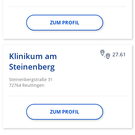
IAB-Besonderheiten:
Verwendung genauer Standortdaten
ZUM PROFIL
Geräte anhand von aktiv angeforderten
Informationen identifizieren
Nicht-IAB-Verarbeitungszwecke:
Notwendig
Klinikum am
27.61
Performance
Steinenberg
Funktional
Steinenbergstraße 31
72764 Reutlingen
Werbung
ZUM PROFIL