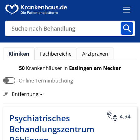
Suche nach Behandlung
Kliniken
Fachbereiche
Arztpraxen
Kliniken
Fachbereiche
Arztpraxen
50
Krankenhäuser
in
Esslingen am Neckar
Online Terminbuchung
Finden
Entfernung
Psychiatrisches
4.94
Behandlungszentrum