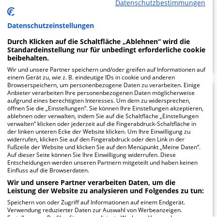
Datenschutzbestimmungen
72764 Reutlingen
Datenschutzeinstellungen
Durch Klicken auf die Schaltfläche „Ablehnen“ wird die
ZUM PROFIL
Standardeinstellung nur für unbedingt erforderliche cookie
beibehalten.
Wir und unsere Partner speichern und/oder greifen auf Informationen auf
einem Gerät zu, wie z. B. eindeutige IDs in cookie und anderen
Browserspeichern, um personenbezogene Daten zu verarbeiten. Einige
Anbieter verarbeiten Ihre personenbezogenen Daten möglicherweise
Suchttagesklinik
26.23
aufgrund eines berechtigten Interesses. Um dem zu widersprechen,
öffnen Sie die „Einstellungen“. Sie können Ihre Einstellungen akzeptieren,
Reutlingen
ablehnen oder verwalten, indem Sie auf die Schaltfläche „Einstellungen
verwalten“ klicken oder jederzeit auf die Fingerabdruck-Schaltfläche in
der linken unteren Ecke der Website klicken. Um Ihre Einwilligung zu
Kaiserstrasse 4
widerrufen, klicken Sie auf den Fingerabdruck oder den Link in der
72764 Reutlingen
Fußzeile der Website und klicken Sie auf den Menüpunkt „Meine Daten“.
Auf dieser Seite können Sie Ihre Einwilligung widerrufen. Diese
Entscheidungen werden unseren Partnern mitgeteilt und haben keinen
Einfluss auf die Browserdaten.
Wir und unsere Partner verarbeiten Daten, um die
ZUM PROFIL
Leistung der Website zu analysieren und Folgendes zu tun:
Speichern von oder Zugriff auf Informationen auf einem Endgerät.
Verwendung reduzierter Daten zur Auswahl von Werbeanzeigen.