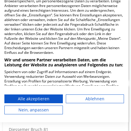
Browserspeichern, um personenbezogene Daten zu verarbeiten. Einige
Anbieter verarbeiten Ihre personenbezogenen Daten möglicherweise
Fachklinik
10.43
aufgrund eines berechtigten Interesses. Um dem zu widersprechen,
öffnen Sie die „Einstellungen“. Sie können Ihre Einstellungen akzeptieren,
360°
ablehnen oder verwalten, indem Sie auf die Schaltfläche „Einstellungen
verwalten“ klicken oder jederzeit auf die Fingerabdruck-Schaltfläche in
der linken unteren Ecke der Website klicken. Um Ihre Einwilligung zu
Rosenstraße 2
widerrufen, klicken Sie auf den Fingerabdruck oder den Link in der
40882 Ratingen
Fußzeile der Website und klicken Sie auf den Menüpunkt „Meine Daten“.
Auf dieser Seite können Sie Ihre Einwilligung widerrufen. Diese
Entscheidungen werden unseren Partnern mitgeteilt und haben keinen
Einfluss auf die Browserdaten.
Wir und unsere Partner verarbeiten Daten, um die
ZUM PROFIL
Leistung der Website zu analysieren und Folgendes zu tun:
Speichern von oder Zugriff auf Informationen auf einem Endgerät.
Verwendung reduzierter Daten zur Auswahl von Werbeanzeigen.
Erstellung von Profilen für personalisierte Werbung. Verwendung von
Profilen zur Auswahl personalisierter Werbung. Erstellung von Profilen
zur Personalisierung von Inhalten. Verwendung von Profilen zur Auswahl
Alexianer Krefeld GmbH
13.23
personalisierter Inhalte. Messung der Werbeleistung. Messung der
Alle akzeptieren
Ablehnen
Performance von Inhalten. Analyse von Zielgruppen durch Statistiken
- Krankenhaus Maria-
oder Kombinationen von Daten aus verschiedenen Quellen. Entwicklung
und Verbesserung der Angebote. Verwendung reduzierter Daten zur
Nein, anpassen
Auswahl von Inhalten.
Hilf
Daten können außerhalb der Europäischen Union weitergegeben und in
die USA gesendet werden.
Diessemer Bruch 81
Ihre Einwilligung und die cookie Richtlinie gelten ausschließlich für diese