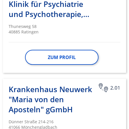
Klinik für Psychiatrie
Performance
und Psychotherapie,…
Funktional
Thunesweg 58
40885 Ratingen
Werbung
ZUM PROFIL
Krankenhaus Neuwerk
2.01
"Maria von den
Aposteln" gGmbH
Dünner Straße 214-216
41066 Mönchengladbach