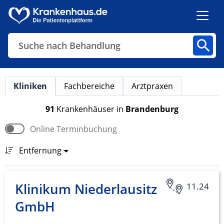
Suche nach Behandlung
Kliniken
Fachbereiche
Arztpraxen
Kliniken
Fachbereiche
Arztpraxen
91
Krankenhäuser
in
Brandenburg
Online Terminbuchung
Finden
Entfernung
Klinikum Niederlausitz
11.24
GmbH