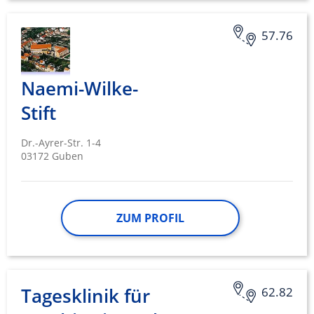
verschiedenen Quellen
Entwicklung und Verbesserung der
57.76
Angebote
Verwendung reduzierter Daten zur Auswahl
Naemi-Wilke-
von Inhalten
Stift
IAB-Besonderheiten:
Verwendung genauer Standortdaten
Dr.-Ayrer-Str. 1-4
03172 Guben
Geräte anhand von aktiv angeforderten
Informationen identifizieren
Nicht-IAB-Verarbeitungszwecke:
Notwendig
ZUM PROFIL
Performance
Funktional
Tagesklinik für
62.82
Werbung