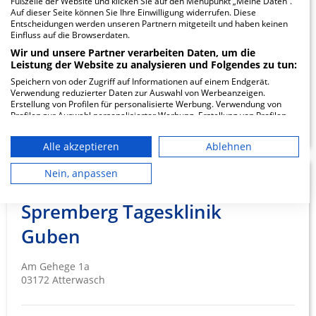
GmbH
Fußzeile der Website und klicken Sie auf den Menüpunkt „Meine Daten“.
Auf dieser Seite können Sie Ihre Einwilligung widerrufen. Diese
Entscheidungen werden unseren Partnern mitgeteilt und haben keinen
Robert-Koch-Straße 35
Einfluss auf die Browserdaten.
03149 Forst (Lausitz)
Wir und unsere Partner verarbeiten Daten, um die
Leistung der Website zu analysieren und Folgendes zu tun:
Speichern von oder Zugriff auf Informationen auf einem Endgerät.
Verwendung reduzierter Daten zur Auswahl von Werbeanzeigen.
Erstellung von Profilen für personalisierte Werbung. Verwendung von
ZUM PROFIL
Profilen zur Auswahl personalisierter Werbung. Erstellung von Profilen
zur Personalisierung von Inhalten. Verwendung von Profilen zur Auswahl
personalisierter Inhalte. Messung der Werbeleistung. Messung der
Alle akzeptieren
Ablehnen
Performance von Inhalten. Analyse von Zielgruppen durch Statistiken
oder Kombinationen von Daten aus verschiedenen Quellen. Entwicklung
und Verbesserung der Angebote. Verwendung reduzierter Daten zur
Nein, anpassen
Krankenhaus
57.99
Auswahl von Inhalten.
Daten können außerhalb der Europäischen Union weitergegeben und in
Spremberg Tagesklinik
die USA gesendet werden.
Ihre Einwilligung und die cookie Richtlinie gelten ausschließlich für diese
Guben
Website/App.
Partnerliste anzeigen (1 IAB-Anbieter)
Am Gehege 1a
Wir nutzen Ihre Daten für folgende Zwecke:
03172 Atterwasch
IAB-Verarbeitungszwecke:
Speichern von oder Zugriff auf