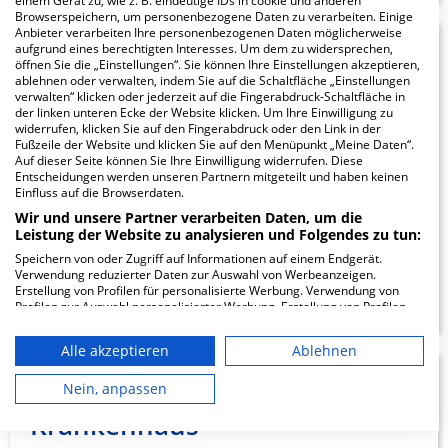
einem Gerät zu, wie z. B. eindeutige IDs in cookie und anderen
Browserspeichern, um personenbezogene Daten zu verarbeiten. Einige
Anbieter verarbeiten Ihre personenbezogenen Daten möglicherweise
aufgrund eines berechtigten Interesses. Um dem zu widersprechen,
Evangelisches
22.73
öffnen Sie die „Einstellungen“. Sie können Ihre Einstellungen akzeptieren,
ablehnen oder verwalten, indem Sie auf die Schaltfläche „Einstellungen
Krankenhaus
verwalten“ klicken oder jederzeit auf die Fingerabdruck-Schaltfläche in
der linken unteren Ecke der Website klicken. Um Ihre Einwilligung zu
Düsseldorf
widerrufen, klicken Sie auf den Fingerabdruck oder den Link in der
Fußzeile der Website und klicken Sie auf den Menüpunkt „Meine Daten“.
Auf dieser Seite können Sie Ihre Einwilligung widerrufen. Diese
Kirchfeldstr. 40
Entscheidungen werden unseren Partnern mitgeteilt und haben keinen
40217 Düsseldorf
Einfluss auf die Browserdaten.
Wir und unsere Partner verarbeiten Daten, um die
Leistung der Website zu analysieren und Folgendes zu tun:
Speichern von oder Zugriff auf Informationen auf einem Endgerät.
Verwendung reduzierter Daten zur Auswahl von Werbeanzeigen.
ZUM PROFIL
Erstellung von Profilen für personalisierte Werbung. Verwendung von
Profilen zur Auswahl personalisierter Werbung. Erstellung von Profilen
zur Personalisierung von Inhalten. Verwendung von Profilen zur Auswahl
personalisierter Inhalte. Messung der Werbeleistung. Messung der
Alle akzeptieren
Ablehnen
Performance von Inhalten. Analyse von Zielgruppen durch Statistiken
oder Kombinationen von Daten aus verschiedenen Quellen. Entwicklung
Alexius/Josef
23.57
und Verbesserung der Angebote. Verwendung reduzierter Daten zur
Nein, anpassen
Auswahl von Inhalten.
Krankenhaus -
Daten können außerhalb der Europäischen Union weitergegeben und in
die USA gesendet werden.