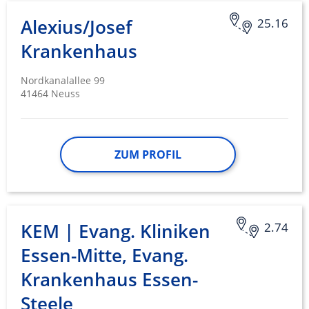
Notwendig
Alexius/Josef
25.16
Performance
Krankenhaus
Funktional
Nordkanalallee 99
Werbung
41464 Neuss
ZUM PROFIL
KEM | Evang. Kliniken
2.74
Essen-Mitte, Evang.
Krankenhaus Essen-
Steele