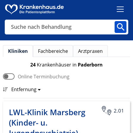
Suche nach Behandlung
Kliniken
Fachbereiche
Arztpraxen
Kliniken
Fachbereiche
Arztpraxen
24
Krankenhäuser
in
Paderborn
Online Terminbuchung
Finden
Entfernung
LWL-Klinik Marsberg
2.01
(Kinder- u.