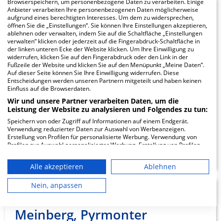
Browserspeichern, um personenbezogene Daten zu verarbeiten. Einige
Anbieter verarbeiten Ihre personenbezogenen Daten möglicherweise
4.66
aufgrund eines berechtigten Interesses. Um dem zu widersprechen,
öffnen Sie die „Einstellungen“. Sie können Ihre Einstellungen akzeptieren,
ablehnen oder verwalten, indem Sie auf die Schaltfläche „Einstellungen
verwalten“ klicken oder jederzeit auf die Fingerabdruck-Schaltfläche in
St. Josefs-
der linken unteren Ecke der Website klicken. Um Ihre Einwilligung zu
widerrufen, klicken Sie auf den Fingerabdruck oder den Link in der
Krankenhaus
Fußzeile der Website und klicken Sie auf den Menüpunkt „Meine Daten“.
Auf dieser Seite können Sie Ihre Einwilligung widerrufen. Diese
Entscheidungen werden unseren Partnern mitgeteilt und haben keinen
Einfluss auf die Browserdaten.
Dr.-Krismann-Straße 12
33154 Salzkotten
Wir und unsere Partner verarbeiten Daten, um die
Leistung der Website zu analysieren und Folgendes zu tun:
Speichern von oder Zugriff auf Informationen auf einem Endgerät.
Verwendung reduzierter Daten zur Auswahl von Werbeanzeigen.
Erstellung von Profilen für personalisierte Werbung. Verwendung von
ZUM PROFIL
Profilen zur Auswahl personalisierter Werbung. Erstellung von Profilen
zur Personalisierung von Inhalten. Verwendung von Profilen zur Auswahl
personalisierter Inhalte. Messung der Werbeleistung. Messung der
Alle akzeptieren
Ablehnen
Performance von Inhalten. Analyse von Zielgruppen durch Statistiken
oder Kombinationen von Daten aus verschiedenen Quellen. Entwicklung
und Verbesserung der Angebote. Verwendung reduzierter Daten zur
Nein, anpassen
Auswahl von Inhalten.
gpz, Tagesklinik Bad
19.44
Daten können außerhalb der Europäischen Union weitergegeben und in
die USA gesendet werden.
Meinberg, Pyrmonter
Ihre Einwilligung und die cookie Richtlinie gelten ausschließlich für diese