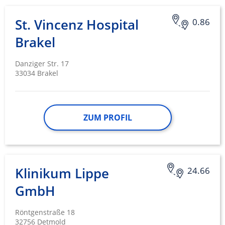
Performance
St. Vincenz Hospital
0.86
Funktional
Brakel
Werbung
Danziger Str. 17
33034 Brakel
ZUM PROFIL
Klinikum Lippe
24.66
GmbH
Röntgenstraße 18
32756 Detmold