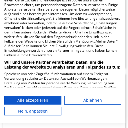
einem Gerät zu, wie z. B. eindeutige IDs in cookie und anderen
Browserspeichern, um personenbezogene Daten zu verarbeiten. Einige
Tiefenbrunn
Anbieter verarbeiten Ihre personenbezogenen Daten möglicherweise
aufgrund eines berechtigten Interesses. Um dem zu widersprechen,
öffnen Sie die „Einstellungen“. Sie können Ihre Einstellungen akzeptieren,
Tiefenbrunn _
ablehnen oder verwalten, indem Sie auf die Schaltfläche „Einstellungen
37124 Rosdorf
verwalten“ klicken oder jederzeit auf die Fingerabdruck-Schaltfläche in
der linken unteren Ecke der Website klicken. Um Ihre Einwilligung zu
widerrufen, klicken Sie auf den Fingerabdruck oder den Link in der
Fußzeile der Website und klicken Sie auf den Menüpunkt „Meine Daten“.
Auf dieser Seite können Sie Ihre Einwilligung widerrufen. Diese
Entscheidungen werden unseren Partnern mitgeteilt und haben keinen
ZUM PROFIL
Einfluss auf die Browserdaten.
Wir und unsere Partner verarbeiten Daten, um die
Leistung der Website zu analysieren und Folgendes zu tun:
Speichern von oder Zugriff auf Informationen auf einem Endgerät.
Verwendung reduzierter Daten zur Auswahl von Werbeanzeigen.
Krankenhaus
Erstellung von Profilen für personalisierte Werbung. Verwendung von
Profilen zur Auswahl personalisierter Werbung. Erstellung von Profilen
Johanneum
zur Personalisierung von Inhalten. Verwendung von Profilen zur Auswahl
personalisierter Inhalte. Messung der Werbeleistung. Messung der
Alle akzeptieren
Ablehnen
Performance von Inhalten. Analyse von Zielgruppen durch Statistiken
oder Kombinationen von Daten aus verschiedenen Quellen. Entwicklung
Feldstrasse 1
und Verbesserung der Angebote. Verwendung reduzierter Daten zur
Nein, anpassen
27793 Wildeshausen
Auswahl von Inhalten.
Daten können außerhalb der Europäischen Union weitergegeben und in
die USA gesendet werden.