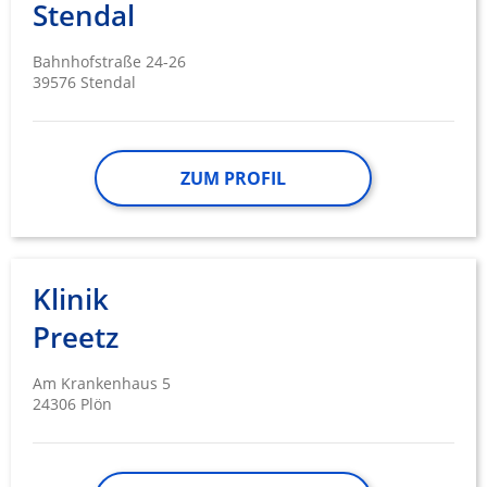
Notwendig
Stendal
Performance
Bahnhofstraße 24-26
39576 Stendal
Funktional
Werbung
ZUM PROFIL
Klinik
Preetz
Am Krankenhaus 5
24306 Plön