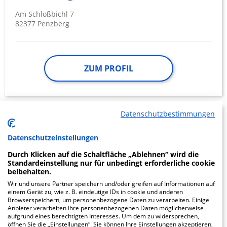
Am Schloßbichl 7
82377 Penzberg
ZUM PROFIL
Datenschutzbestimmungen
m&i Fachklinik Bad
18.28
Datenschutzeinstellungen
Heilbrunn
Durch Klicken auf die Schaltfläche „Ablehnen“ wird die
Standardeinstellung nur für unbedingt erforderliche cookie
Wörnerweg 30
beibehalten.
83670 Bad Heilbrunn
Wir und unsere Partner speichern und/oder greifen auf Informationen auf
einem Gerät zu, wie z. B. eindeutige IDs in cookie und anderen
Browserspeichern, um personenbezogene Daten zu verarbeiten. Einige
Anbieter verarbeiten Ihre personenbezogenen Daten möglicherweise
aufgrund eines berechtigten Interesses. Um dem zu widersprechen,
ZUM PROFIL
öffnen Sie die „Einstellungen“. Sie können Ihre Einstellungen akzeptieren,