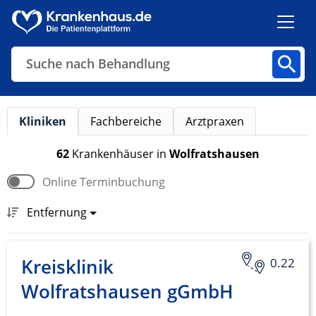
Suche nach Behandlung
Kliniken
Fachbereiche
Arztpraxen
Kliniken
Fachbereiche
Arztpraxen
62
Krankenhäuser
in
Wolfratshausen
Online Terminbuchung
Finden
Entfernung
Kreisklinik
0.22
Wolfratshausen gGmbH