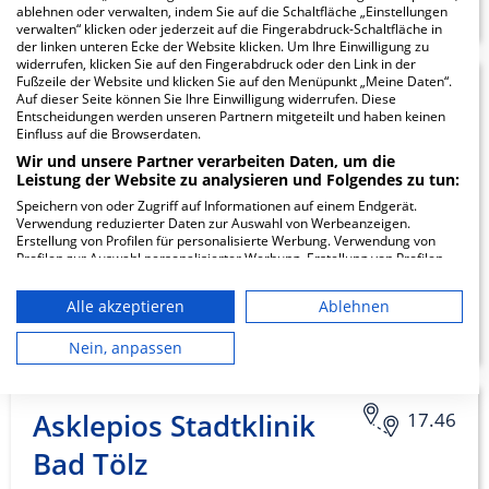
ablehnen oder verwalten, indem Sie auf die Schaltfläche „Einstellungen
verwalten“ klicken oder jederzeit auf die Fingerabdruck-Schaltfläche in
der linken unteren Ecke der Website klicken. Um Ihre Einwilligung zu
widerrufen, klicken Sie auf den Fingerabdruck oder den Link in der
Fußzeile der Website und klicken Sie auf den Menüpunkt „Meine Daten“.
CIP Klinik Dr.
17.31
Auf dieser Seite können Sie Ihre Einwilligung widerrufen. Diese
Entscheidungen werden unseren Partnern mitgeteilt und haben keinen
Schlemmer
Einfluss auf die Browserdaten.
Wir und unsere Partner verarbeiten Daten, um die
Leistung der Website zu analysieren und Folgendes zu tun:
Stefanie-von-Strechine-Str. 16
Speichern von oder Zugriff auf Informationen auf einem Endgerät.
83646 Bad Tölz
Verwendung reduzierter Daten zur Auswahl von Werbeanzeigen.
Erstellung von Profilen für personalisierte Werbung. Verwendung von
Profilen zur Auswahl personalisierter Werbung. Erstellung von Profilen
zur Personalisierung von Inhalten. Verwendung von Profilen zur Auswahl
personalisierter Inhalte. Messung der Werbeleistung. Messung der
ZUM PROFIL
Alle akzeptieren
Ablehnen
Performance von Inhalten. Analyse von Zielgruppen durch Statistiken
oder Kombinationen von Daten aus verschiedenen Quellen. Entwicklung
und Verbesserung der Angebote. Verwendung reduzierter Daten zur
Nein, anpassen
Auswahl von Inhalten.
Daten können außerhalb der Europäischen Union weitergegeben und in
die USA gesendet werden.
Asklepios Stadtklinik
17.46
Ihre Einwilligung und die cookie Richtlinie gelten ausschließlich für diese
Website/App.
Bad Tölz
Partnerliste anzeigen (1 IAB-Anbieter)