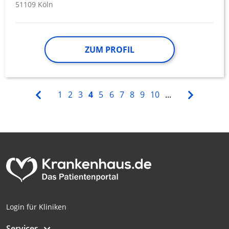
51109 Köln
ZUM PROFIL
1
2
3
4
5
6
7
8
9
10
...
Login für Kliniken
Services