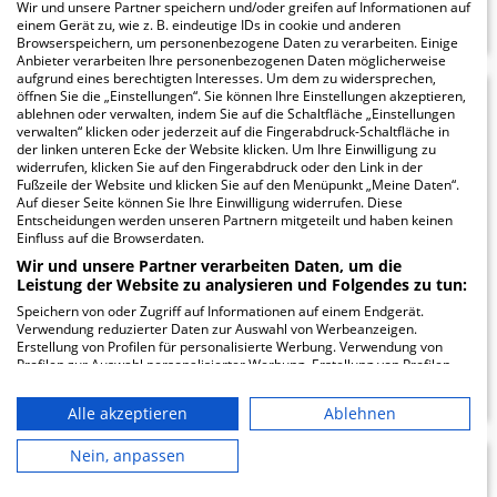
Wir und unsere Partner speichern und/oder greifen auf Informationen auf
einem Gerät zu, wie z. B. eindeutige IDs in cookie und anderen
Browserspeichern, um personenbezogene Daten zu verarbeiten. Einige
Anbieter verarbeiten Ihre personenbezogenen Daten möglicherweise
aufgrund eines berechtigten Interesses. Um dem zu widersprechen,
öffnen Sie die „Einstellungen“. Sie können Ihre Einstellungen akzeptieren,
Dietrich-Bonhoeffer-
ablehnen oder verwalten, indem Sie auf die Schaltfläche „Einstellungen
verwalten“ klicken oder jederzeit auf die Fingerabdruck-Schaltfläche in
Klinikum Standort
der linken unteren Ecke der Website klicken. Um Ihre Einwilligung zu
widerrufen, klicken Sie auf den Fingerabdruck oder den Link in der
Neustrelitz
Fußzeile der Website und klicken Sie auf den Menüpunkt „Meine Daten“.
Auf dieser Seite können Sie Ihre Einwilligung widerrufen. Diese
Entscheidungen werden unseren Partnern mitgeteilt und haben keinen
Einfluss auf die Browserdaten.
Radelandweg 15/16
17235 Neustrelitz
Wir und unsere Partner verarbeiten Daten, um die
Leistung der Website zu analysieren und Folgendes zu tun:
Speichern von oder Zugriff auf Informationen auf einem Endgerät.
Verwendung reduzierter Daten zur Auswahl von Werbeanzeigen.
Erstellung von Profilen für personalisierte Werbung. Verwendung von
ZUM PROFIL
Profilen zur Auswahl personalisierter Werbung. Erstellung von Profilen
zur Personalisierung von Inhalten. Verwendung von Profilen zur Auswahl
personalisierter Inhalte. Messung der Werbeleistung. Messung der
Alle akzeptieren
Ablehnen
Performance von Inhalten. Analyse von Zielgruppen durch Statistiken
oder Kombinationen von Daten aus verschiedenen Quellen. Entwicklung
und Verbesserung der Angebote. Verwendung reduzierter Daten zur
Nein, anpassen
Auswahl von Inhalten.
Krankenhaus
Daten können außerhalb der Europäischen Union weitergegeben und in