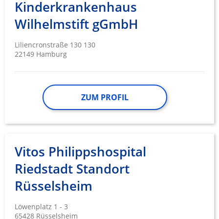
Kinderkrankenhaus
Notwendig
Wilhelmstift gGmbH
Performance
Liliencronstraße 130 130
Funktional
22149 Hamburg
Werbung
ZUM PROFIL
Vitos Philippshospital
Riedstadt Standort
Rüsselsheim
Löwenplatz 1 - 3
65428 Rüsselsheim