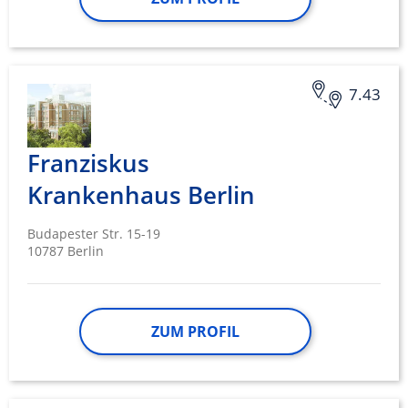
Nicht-IAB-Verarbeitungszwecke:
Notwendig
Performance
7.43
Funktional
Franziskus
Werbung
Krankenhaus Berlin
Budapester Str. 15-19
10787 Berlin
ZUM PROFIL