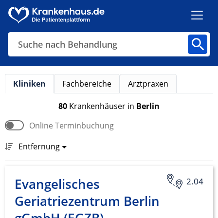
Suche nach Behandlung
Kliniken
Fachbereiche
Arztpraxen
Kliniken
Fachbereiche
Arztpraxen
80
Krankenhäuser
in
Berlin
Online Terminbuchung
Finden
Entfernung
Evangelisches
2.04
Geriatriezentrum Berlin