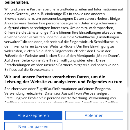
beibehalten.
Friedrichshain - öB
Wir und unsere Partner speichern und/oder greifen auf Informationen auf
einem Gerät zu, wie z. B. eindeutige IDs in cookie und anderen
Fröbelstraße
Browserspeichern, um personenbezogene Daten zu verarbeiten. Einige
Anbieter verarbeiten Ihre personenbezogenen Daten möglicherweise
Prenzlauer Berg
aufgrund eines berechtigten Interesses. Um dem zu widersprechen,
öffnen Sie die „Einstellungen“. Sie können Ihre Einstellungen akzeptieren,
ablehnen oder verwalten, indem Sie auf die Schaltfläche „Einstellungen
Fröbelstraße 15
verwalten“ klicken oder jederzeit auf die Fingerabdruck-Schaltfläche in
10405 Berlin
der linken unteren Ecke der Website klicken. Um Ihre Einwilligung zu
widerrufen, klicken Sie auf den Fingerabdruck oder den Link in der
Fußzeile der Website und klicken Sie auf den Menüpunkt „Meine Daten“.
Auf dieser Seite können Sie Ihre Einwilligung widerrufen. Diese
Entscheidungen werden unseren Partnern mitgeteilt und haben keinen
Einfluss auf die Browserdaten.
ZUM PROFIL
Wir und unsere Partner verarbeiten Daten, um die
Leistung der Website zu analysieren und Folgendes zu tun:
Speichern von oder Zugriff auf Informationen auf einem Endgerät.
Verwendung reduzierter Daten zur Auswahl von Werbeanzeigen.
Erstellung von Profilen für personalisierte Werbung. Verwendung von
1.99
Profilen zur Auswahl personalisierter Werbung. Erstellung von Profilen
zur Personalisierung von Inhalten. Verwendung von Profilen zur Auswahl
personalisierter Inhalte. Messung der Werbeleistung. Messung der
Alle akzeptieren
Ablehnen
Performance von Inhalten. Analyse von Zielgruppen durch Statistiken
Park-Klinik
oder Kombinationen von Daten aus verschiedenen Quellen. Entwicklung
und Verbesserung der Angebote. Verwendung reduzierter Daten zur
Nein, anpassen