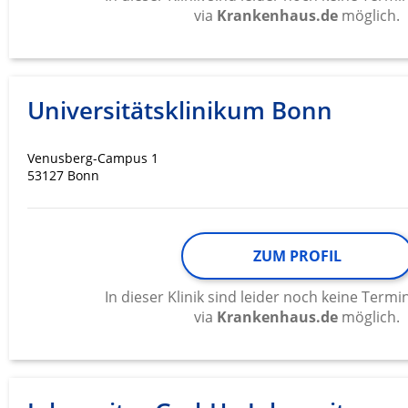
Messung der Werbeleistung
via
Krankenhaus.de
möglich.
Messung der Performance von Inhalten
Analyse von Zielgruppen durch Statistiken oder Kombinati
verschiedenen Quellen
Universitätsklinikum Bonn
Entwicklung und Verbesserung der Angebote
Venusberg-Campus 1
53127 Bonn
Verwendung reduzierter Daten zur Auswahl von Inhalten
IAB-Besonderheiten:
Verwendung genauer Standortdaten
ZUM PROFIL
Geräte anhand von aktiv angeforderten Informationen ident
In dieser Klinik sind leider noch keine Ter
Nicht-IAB-Verarbeitungszwecke:
via
Krankenhaus.de
möglich.
Notwendig
Performance
Funktional