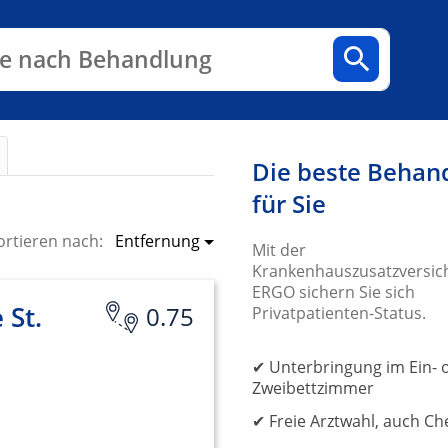
n
Fachbereiche
Arztpraxen
e nach Behandlung
Die beste Behan
für Sie
Entfernung
ortieren nach:
Mit der
Krankenhauszusatzversic
ERGO sichern Sie sich
 St.
0.75
Privatpatienten-Status.
✔ Unterbringung im Ein- 
Zweibettzimmer
✔ Freie Arztwahl, auch Ch