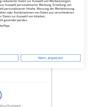
ng reduzierter Daten zur Auswahl von Werbeanzeigen.
 zur Auswahl personalisierter Werbung. Erstellung von
ahl personalisierter Inhalte. Messung der Werbeleistung.
stiken oder Kombinationen von Daten aus verschiedenen
r Daten zur Auswahl von Inhalten.
USA gesendet werden.
ite/App.
minbuchungen
dgerät
2.65
Nein, anpassen
igen
rbung
lte
minbuchungen