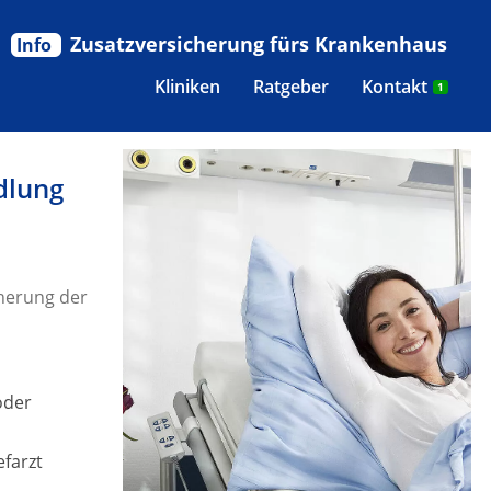
Zusatzversicherung fürs Krankenhaus
Info
Kliniken
Ratgeber
Kontakt
1
dlung
herung der
oder
efarzt