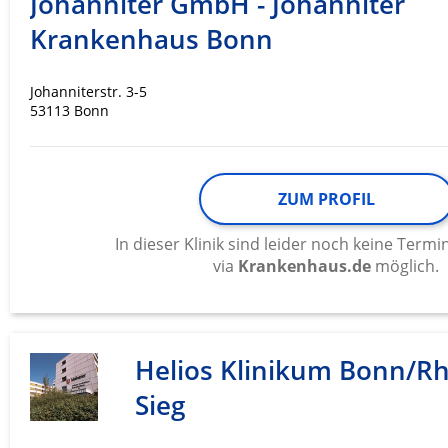
Johanniter GmbH - Johanniter
Krankenhaus Bonn
Werbung
Johanniterstr. 3-5
53113 Bonn
ZUM PROFIL
In dieser Klinik sind leider noch keine Ter
via
Krankenhaus.de
möglich.
Helios Klinikum Bonn/Rh
Sieg