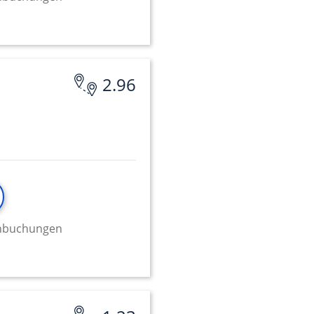
onen von Daten aus
2.96
ifizieren
minbuchungen