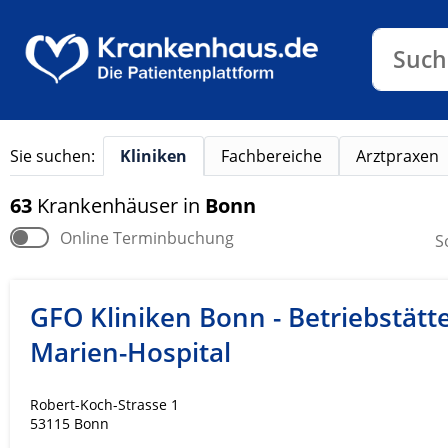
Klinike
Such
Sie suchen:
Kliniken
Fachbereiche
Arztpraxen
63
Krankenhäuser
in
Bonn
Online Terminbuchung
S
GFO Kliniken Bonn - Betriebstätte
Marien-Hospital
Robert-Koch-Strasse 1
53115 Bonn