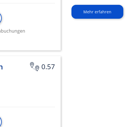
Mehr erfahren
minbuchungen
n
0.57