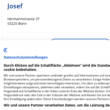
Josef
Hermannstrasse 37
53225 Bonn
ZUM PROFIL
In dieser Klinik sind leider noch keine Ter
Datenschutzeinstellungen
via
Krankenhaus.de
möglich.
Durch Klicken auf die Schaltfläche „Ablehnen“ wird die Standar
cookie beibehalten.
Wir und unsere Partner speichern und/oder greifen auf Informationen auf eine
Browserspeichern, um personenbezogene Daten zu verarbeiten. Einige Anbie
möglicherweise aufgrund eines berechtigten Interesses. Um dem zu widersprec
MediClin Robert Janker Klinik
Einstellungen akzeptieren, ablehnen oder verwalten, indem Sie auf die Schaltfl
Fingerabdruck-Schaltfläche in der linken unteren Ecke der Website klicken. Um 
Fingerabdruck oder den Link in der Fußzeile der Website und klicken Sie auf 
Ihre Einwilligung widerrufen. Diese Entscheidungen werden unseren Partnern 
Villenstraße 8
53129 Bonn
Wir und unsere Partner verarbeiten Daten, um die Leistung de