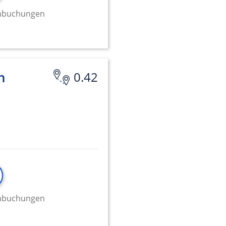
minbuchungen
n
0.42
minbuchungen