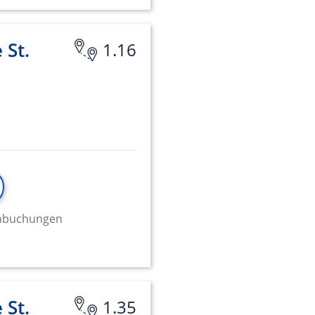
 St.
1.16
minbuchungen
 St.
1.35