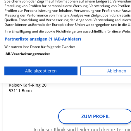
Speichern von oder Zugriff auf Informationen auf einem Endgerät. Verwendu
Erstellung von Profilen für personalisierte Werbung. Verwendung von Profilen
Profilen zur Personalisierung von Inhalten. Verwendung von Profilen zur Ausw
Messung der Performance von Inhalten. Analyse von Zielgruppen durch Stati
ZUM PROFIL
Quellen. Entwicklung und Verbesserung der Angebote. Verwendung reduzierte
Daten können außerhalb der Europäischen Union weitergegeben und in die 
Ihre Einwilligung und die cookie Richtlinie gelten ausschließlich für diese Webs
In dieser Klinik sind leider noch keine Ter
via
Krankenhaus.de
möglich.
Partnerliste anzeigen (1 IAB-Anbieter)
Wir nutzen Ihre Daten für folgende Zwecke:
IAB-Verarbeitungszwecke:
Speichern von oder Zugriff auf Informationen auf einem En
LVR-Klinik Bonn
Alle akzeptieren
Ablehnen
Verwendung reduzierter Daten zur Auswahl von Werbeanze
Kaiser-Karl-Ring 20
Erstellung von Profilen für personalisierte Werbung
53111 Bonn
Verwendung von Profilen zur Auswahl personalisierter We
Erstellung von Profilen zur Personalisierung von Inhalten
ZUM PROFIL
Verwendung von Profilen zur Auswahl personalisierter Inha
In dieser Klinik sind leider noch keine Ter