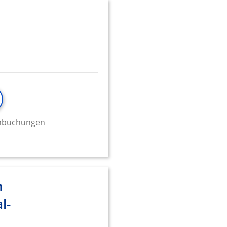
minbuchungen
n
l-