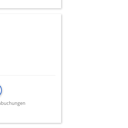
onen von Daten aus
ifizieren
minbuchungen