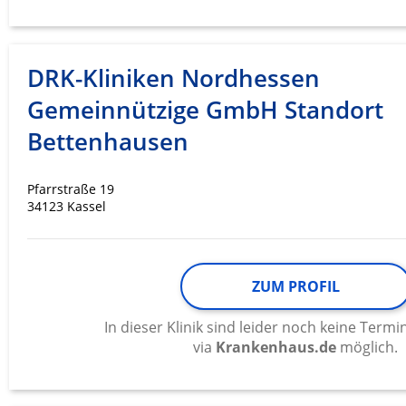
Messung der Werbeleistung
Messung der Performance von Inhalten
DRK-Kliniken Nordhessen
Analyse von Zielgruppen durch Statistiken oder Kombinati
verschiedenen Quellen
Gemeinnützige GmbH Standort
Bettenhausen
Entwicklung und Verbesserung der Angebote
Verwendung reduzierter Daten zur Auswahl von Inhalten
Pfarrstraße 19
34123 Kassel
IAB-Besonderheiten:
Verwendung genauer Standortdaten
Geräte anhand von aktiv angeforderten Informationen ident
ZUM PROFIL
Nicht-IAB-Verarbeitungszwecke:
In dieser Klinik sind leider noch keine Ter
Notwendig
via
Krankenhaus.de
möglich.
Performance
Funktional