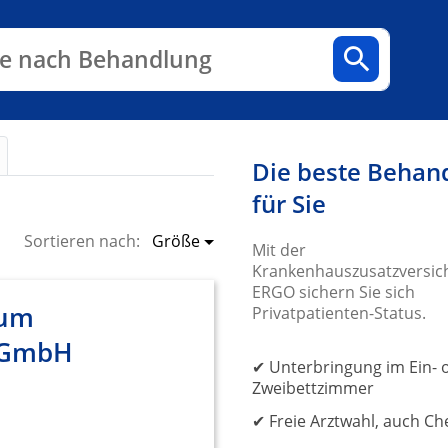
n
Fachbereiche
Arztpraxen
e nach Behandlung
Die beste Behan
für Sie
Größe
Sortieren nach:
Mit der
Krankenhauszusatzversic
ERGO sichern Sie sich
kum
Privatpatienten-Status.
n GmbH
✔ Unterbringung im Ein- 
Zweibettzimmer
✔ Freie Arztwahl, auch Ch