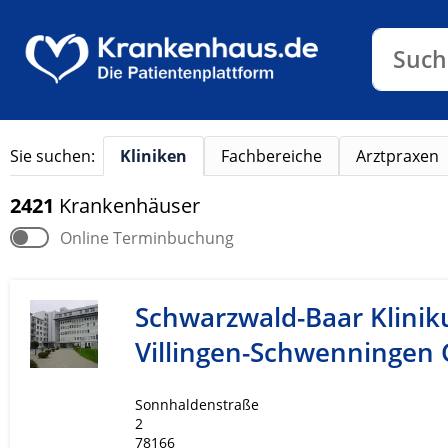
Klinike
Such
Sie suchen:
Kliniken
Fachbereiche
Arztpraxen
2421
Krankenhäuser
Online Terminbuchung
Schwarzwald-Baar Klini
Villingen-Schwenninge
Sonnhaldenstraße
2
78166