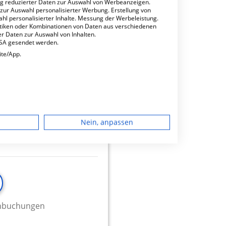
ng reduzierter Daten zur Auswahl von Werbeanzeigen.
 zur Auswahl personalisierter Werbung. Erstellung von
ahl personalisierter Inhalte. Messung der Werbeleistung.
minbuchungen
stiken oder Kombinationen von Daten aus verschiedenen
r Daten zur Auswahl von Inhalten.
USA gesendet werden.
ite/App.
ne
dgerät
Nein, anpassen
igen
rbung
minbuchungen
lte