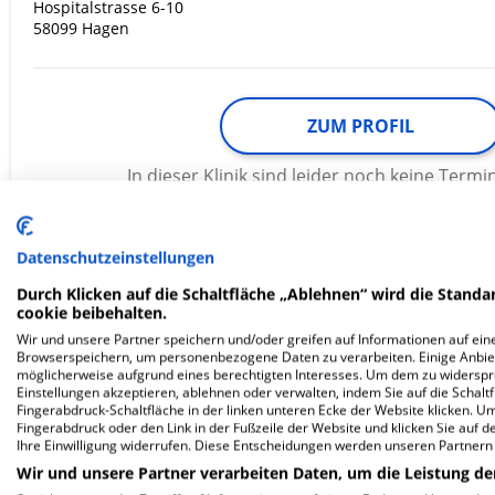
Hospitalstrasse 6-10
58099 Hagen
ZUM PROFIL
In dieser Klinik sind leider noch keine Ter
via
Krankenhaus.de
möglich.
Datenschutzeinstellungen
Durch Klicken auf die Schaltfläche „Ablehnen“ wird die Standar
Luisenklinik
cookie beibehalten.
Wir und unsere Partner speichern und/oder greifen auf Informationen auf eine
Browserspeichern, um personenbezogene Daten zu verarbeiten. Einige Anbie
Luisenstr. 56
möglicherweise aufgrund eines berechtigten Interesses. Um dem zu widersprec
Einstellungen akzeptieren, ablehnen oder verwalten, indem Sie auf die Schaltfl
78073 Bad Dürrheim
Fingerabdruck-Schaltfläche in der linken unteren Ecke der Website klicken. Um 
Fingerabdruck oder den Link in der Fußzeile der Website und klicken Sie auf 
Ihre Einwilligung widerrufen. Diese Entscheidungen werden unseren Partnern 
Wir und unsere Partner verarbeiten Daten, um die Leistung de
ZUM PROFIL