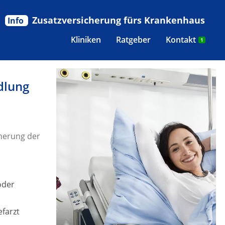
Zusatzversicherung fürs Krankenhaus
Info
Kliniken
Ratgeber
Kontakt
1
dlung
herung der
oder
efarzt