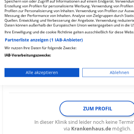
Speichern von oder Zugriff auf Informationen auf einem Endgerät. Verwendu
Erstellung von Profilen für personalisierte Werbung. Verwendung von Profilen
Profilen zur Personalisierung von Inhalten. Verwendung von Profilen zur Ausw
In dieser Klinik sind leider noch keine Ter
Messung der Performance von Inhalten. Analyse von Zielgruppen durch Stati
via
Krankenhaus.de
möglich.
Quellen. Entwicklung und Verbesserung der Angebote. Verwendung reduzierte
Daten können außerhalb der Europäischen Union weitergegeben und in die 
Ihre Einwilligung und die cookie Richtlinie gelten ausschließlich für diese Webs
Partnerliste anzeigen (1 IAB-Anbieter)
Westmecklenburg Klinikum Hele
Wir nutzen Ihre Daten für folgende Zwecke:
IAB-Verarbeitungszwecke:
von Bülow
Speichern von oder Zugriff auf Informationen auf einem En
Alle akzeptieren
Ablehnen
Parkstr. 12
Verwendung reduzierter Daten zur Auswahl von Werbeanze
19230 Hagenow
Erstellung von Profilen für personalisierte Werbung
Verwendung von Profilen zur Auswahl personalisierter We
ZUM PROFIL
Erstellung von Profilen zur Personalisierung von Inhalten
In dieser Klinik sind leider noch keine Ter
Verwendung von Profilen zur Auswahl personalisierter Inha
via
Krankenhaus.de
möglich.