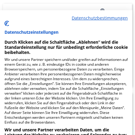
Helios Klinik Wittingen
60.06
Datenschutzbestimmungen
GmbH
Datenschutzeinstellungen
Gustav-Dobberkau-Straße 5
Durch Klicken auf die Schaltfläche „Ablehnen“ wird die
29378 Wittingen
Standardeinstellung nur für unbedingt erforderliche cookie
beibehalten.
Wir und unsere Partner speichern und/oder greifen auf Informationen auf
einem Gerät zu, wie z. B. eindeutige IDs in cookie und anderen
Browserspeichern, um personenbezogene Daten zu verarbeiten. Einige
ZUM PROFIL
Anbieter verarbeiten Ihre personenbezogenen Daten möglicherweise
aufgrund eines berechtigten Interesses. Um dem zu widersprechen,
öffnen Sie die „Einstellungen“. Sie können Ihre Einstellungen akzeptieren,
ablehnen oder verwalten, indem Sie auf die Schaltfläche „Einstellungen
verwalten“ klicken oder jederzeit auf die Fingerabdruck-Schaltfläche in
der linken unteren Ecke der Website klicken. Um Ihre Einwilligung zu
5.46
widerrufen, klicken Sie auf den Fingerabdruck oder den Link in der
Fußzeile der Website und klicken Sie auf den Menüpunkt „Meine Daten“.
Auf dieser Seite können Sie Ihre Einwilligung widerrufen. Diese
Entscheidungen werden unseren Partnern mitgeteilt und haben keinen
Einfluss auf die Browserdaten.
Waldklinik Jesteburg
Wir und unsere Partner verarbeiten Daten, um die
Leistung der Website zu analysieren und Folgendes zu tun: