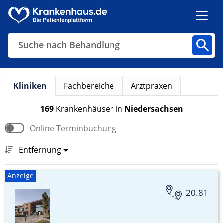
Suche nach Behandlung
Suche nach Diagnose
Kliniken
Fachbereiche
Arztpraxen
Kliniken
Fachbereiche
Arztpraxen
169
Krankenhäuser
in
Niedersachsen
Online Terminbuchung
Finden
Entfernung
Anzeige
20.81