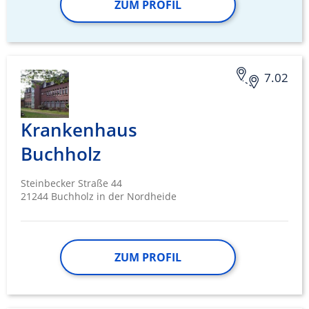
ZUM PROFIL
Verwendung reduzierter Daten zur Auswahl
von Inhalten
IAB-Besonderheiten:
Verwendung genauer Standortdaten
7.02
Geräte anhand von aktiv angeforderten
Informationen identifizieren
Krankenhaus
Nicht-IAB-Verarbeitungszwecke:
Buchholz
Notwendig
Performance
Steinbecker Straße 44
21244 Buchholz in der Nordheide
Funktional
Werbung
ZUM PROFIL