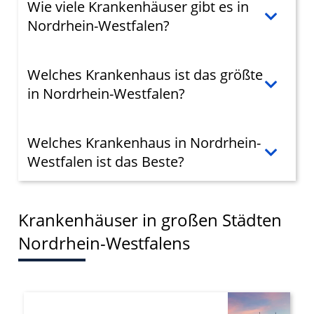
Wie viele Krankenhäuser gibt es in
Geräte anhand von aktiv angeforderten
Nordrhein-Westfalen?
Informationen identifizieren
Nicht-IAB-Verarbeitungszwecke:
Welches Krankenhaus ist das größte
Notwendig
in Nordrhein-Westfalen?
Performance
Funktional
Welches Krankenhaus in Nordrhein-
Westfalen ist das Beste?
Werbung
Krankenhäuser in großen Städten
Nordrhein-Westfalens