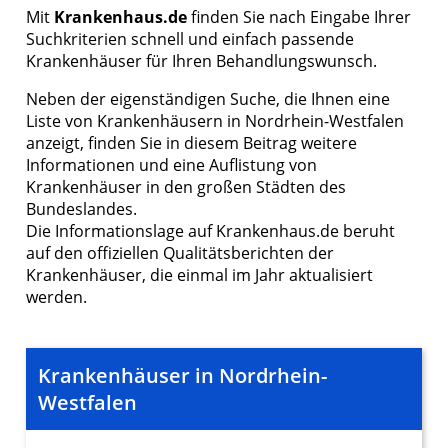
Mit
Krankenhaus.de
finden Sie nach Eingabe Ihrer
Erstellung von Profilen zur Personalisierung
Suchkriterien schnell und einfach passende
von Inhalten
Krankenhäuser für Ihren Behandlungswunsch.
Verwendung von Profilen zur Auswahl
Neben der eigenständigen Suche, die Ihnen eine
personalisierter Inhalte
Liste von Krankenhäusern in Nordrhein-Westfalen
anzeigt, finden Sie in diesem Beitrag weitere
Messung der Werbeleistung
Informationen und eine Auflistung von
Messung der Performance von Inhalten
Krankenhäuser in den großen Städten des
Bundeslandes.
Analyse von Zielgruppen durch Statistiken
Die Informationslage auf Krankenhaus.de beruht
oder Kombinationen von Daten aus
auf den offiziellen Qualitätsberichten der
verschiedenen Quellen
Krankenhäuser, die einmal im Jahr aktualisiert
werden.
Entwicklung und Verbesserung der
Angebote
Verwendung reduzierter Daten zur Auswahl
Krankenhäuser in Nordrhein-
von Inhalten
Westfalen
IAB-Besonderheiten:
Verwendung genauer Standortdaten