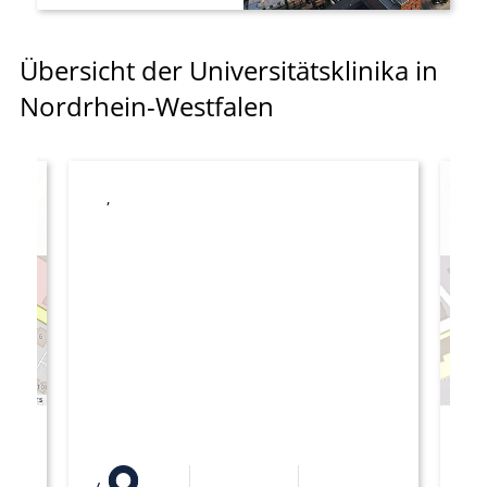
Übersicht der Universitätsklinika in
Nordrhein-Westfalen
,
y
R
29