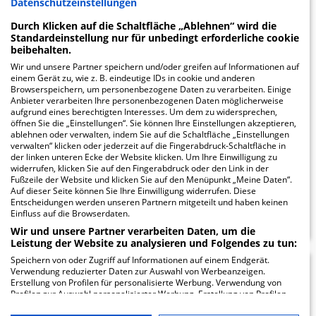
Datenschutzeinstellungen
45.93
Durch Klicken auf die Schaltfläche „Ablehnen“ wird die
Standardeinstellung nur für unbedingt erforderliche cookie
beibehalten.
St. Vincenz-
Wir und unsere Partner speichern und/oder greifen auf Informationen auf
einem Gerät zu, wie z. B. eindeutige IDs in cookie und anderen
Krankenhaus
Browserspeichern, um personenbezogene Daten zu verarbeiten. Einige
Anbieter verarbeiten Ihre personenbezogenen Daten möglicherweise
aufgrund eines berechtigten Interesses. Um dem zu widersprechen,
öffnen Sie die „Einstellungen“. Sie können Ihre Einstellungen akzeptieren,
Am Busdorf 2
ablehnen oder verwalten, indem Sie auf die Schaltfläche „Einstellungen
33098 Paderborn
verwalten“ klicken oder jederzeit auf die Fingerabdruck-Schaltfläche in
der linken unteren Ecke der Website klicken. Um Ihre Einwilligung zu
widerrufen, klicken Sie auf den Fingerabdruck oder den Link in der
Fußzeile der Website und klicken Sie auf den Menüpunkt „Meine Daten“.
Auf dieser Seite können Sie Ihre Einwilligung widerrufen. Diese
ZUM PROFIL
Entscheidungen werden unseren Partnern mitgeteilt und haben keinen
Einfluss auf die Browserdaten.
Wir und unsere Partner verarbeiten Daten, um die
Leistung der Website zu analysieren und Folgendes zu tun:
Speichern von oder Zugriff auf Informationen auf einem Endgerät.
Verwendung reduzierter Daten zur Auswahl von Werbeanzeigen.
LWL-Klinik Paderborn -
46.37
Erstellung von Profilen für personalisierte Werbung. Verwendung von
Profilen zur Auswahl personalisierter Werbung. Erstellung von Profilen
Standort Leostraße
zur Personalisierung von Inhalten. Verwendung von Profilen zur Auswahl