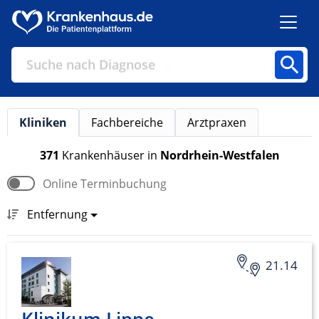
Suche nach Diagnose
Kliniken
Fachbereiche
Arztpraxen
Kliniken
Fachbereiche
Arztpraxen
371
Krankenhäuser
in
Nordrhein-Westfalen
Online Terminbuchung
Finden
Entfernung
21.14